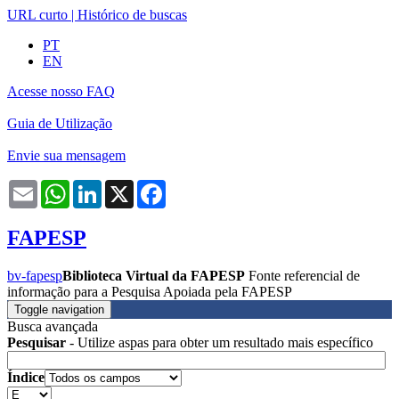
URL curto
|
Histórico de buscas
PT
EN
Acesse nosso FAQ
Guia de Utilização
Envie sua mensagem
Email
WhatsApp
LinkedIn
X
Facebook
FAPESP
bv-fapesp
Biblioteca Virtual da FAPESP
Fonte referencial de
informação para a Pesquisa Apoiada pela FAPESP
Toggle navigation
Busca avançada
Pesquisar
- Utilize aspas para obter um resultado mais específico
Índice