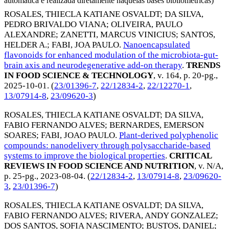
automática e realizada diretamente naquelas bases bibliométricas)
ROSALES, THIECLA KATIANE OSVALDT
;
DA SILVA,
PEDRO BRIVALDO VIANA
;
OLIVEIRA, PAULO
ALEXANDRE
;
ZANETTI, MARCUS VINICIUS
;
SANTOS,
HELDER A.
;
FABI, JOA PAULO
.
Nanoencapsulated
flavonoids for enhanced modulation of the microbiota-gut-
brain axis and neurodegenerative add-on therapy
.
TRENDS
IN FOOD SCIENCE & TECHNOLOGY
, v. 164, p. 20-pg.,
2025-10-01
. (
23/01396-7
,
22/12834-2
,
22/12270-1
,
13/07914-8
,
23/09620-3
)
ROSALES, THIECLA KATIANE OSVALDT
;
DA SILVA,
FABIO FERNANDO ALVES
;
BERNARDES, EMERSON
SOARES
;
FABI, JOAO PAULO
.
Plant-derived polyphenolic
compounds: nanodelivery through polysaccharide-based
systems to improve the biological properties
.
CRITICAL
REVIEWS IN FOOD SCIENCE AND NUTRITION
, v. N/A,
p. 25-pg.,
2023-08-04
. (
22/12834-2
,
13/07914-8
,
23/09620-
3
,
23/01396-7
)
ROSALES, THIECLA KATIANE OSVALDT
;
DA SILVA,
FABIO FERNANDO ALVES
;
RIVERA, ANDY GONZALEZ
;
DOS SANTOS, SOFIA NASCIMENTO
;
BUSTOS, DANIEL
;