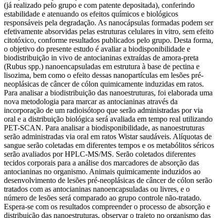
(já realizado pelo grupo e com patente depositada), conferindo
estabilidade e atenuando os efeitos químicos e biológicos
responsáveis pela degradação. As nanocápsulas formadas podem ser
efetivamente absorvidas pelas estruturas celulares in vitro, sem efeito
citotóxico, conforme resultados publicados pelo grupo. Desta forma,
o objetivo do presente estudo é avaliar a biodisponibilidade e
biodistribuição in vivo de antocianinas extraídas de amora-preta
(Rubus spp.) nanoencapsuladas em estrutura à base de pectina e
lisozima, bem como o efeito dessas nanopartículas em lesões pré-
neoplásicas de câncer de cólon quimicamente induzidas em ratos.
Para analisar a biodistribuição das nanoestruturas, foi elaborada uma
nova metodologia para marcar as antocianinas através da
incorporação de um radioisótopo que serão administradas por via
oral e a distribuição biológica será avaliada em tempo real utilizando
PET-SCAN. Para analisar a biodisponibilidade, as nanoestruturas
serão administradas via oral em ratos Wistar saudáveis. Alíquotas de
sangue serão coletadas em diferentes tempos e os metabólitos séricos
serão avaliados por HPLC-MS/MS. Serão coletados diferentes
tecidos corporais para a análise dos marcadores de absorção das
antocianinas no organismo. Animais quimicamente induzidos ao
desenvolvimento de lesões pré-neoplásicas de câncer de cólon serão
tratados com as antocianinas nanoencapsuladas ou livres, e o
número de lesões será comparado ao grupo controle não-tratado.
Espera-se com os resultados compreender o processo de absorção e
distribuição das nanoestruturas, observar o trajeto no organismo das