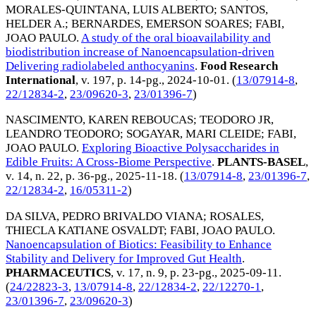
MORALES-QUINTANA, LUIS ALBERTO
;
SANTOS,
HELDER A.
;
BERNARDES, EMERSON SOARES
;
FABI,
JOAO PAULO
.
A study of the oral bioavailability and
biodistribution increase of Nanoencapsulation-driven
Delivering radiolabeled anthocyanins
.
Food Research
International
, v. 197, p. 14-pg.,
2024-10-01
. (
13/07914-8
,
22/12834-2
,
23/09620-3
,
23/01396-7
)
NASCIMENTO, KAREN REBOUCAS
;
TEODORO JR,
LEANDRO TEODORO
;
SOGAYAR, MARI CLEIDE
;
FABI,
JOAO PAULO
.
Exploring Bioactive Polysaccharides in
Edible Fruits: A Cross-Biome Perspective
.
PLANTS-BASEL
,
v. 14, n. 22, p. 36-pg.,
2025-11-18
. (
13/07914-8
,
23/01396-7
,
22/12834-2
,
16/05311-2
)
DA SILVA, PEDRO BRIVALDO VIANA
;
ROSALES,
THIECLA KATIANE OSVALDT
;
FABI, JOAO PAULO
.
Nanoencapsulation of Biotics: Feasibility to Enhance
Stability and Delivery for Improved Gut Health
.
PHARMACEUTICS
, v. 17, n. 9, p. 23-pg.,
2025-09-11
.
(
24/22823-3
,
13/07914-8
,
22/12834-2
,
22/12270-1
,
23/01396-7
,
23/09620-3
)