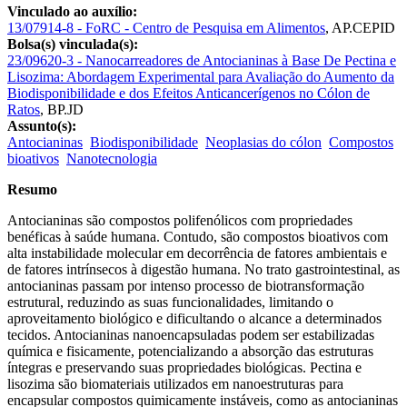
Vinculado ao auxílio:
13/07914-8 - FoRC - Centro de Pesquisa em Alimentos
, AP.CEPID
Bolsa(s) vinculada(s):
23/09620-3 - Nanocarreadores de Antocianinas à Base De Pectina e
Lisozima: Abordagem Experimental para Avaliação do Aumento da
Biodisponibilidade e dos Efeitos Anticancerígenos no Cólon de
Ratos
,
BP.JD
Assunto(s):
Antocianinas
Biodisponibilidade
Neoplasias do cólon
Compostos
bioativos
Nanotecnologia
Resumo
Antocianinas são compostos polifenólicos com propriedades
benéficas à saúde humana. Contudo, são compostos bioativos com
alta instabilidade molecular em decorrência de fatores ambientais e
de fatores intrínsecos à digestão humana. No trato gastrointestinal, as
antocianinas passam por intenso processo de biotransformação
estrutural, reduzindo as suas funcionalidades, limitando o
aproveitamento biológico e dificultando o alcance a determinados
tecidos. Antocianinas nanoencapsuladas podem ser estabilizadas
química e fisicamente, potencializando a absorção das estruturas
íntegras e preservando suas propriedades biológicas. Pectina e
lisozima são biomateriais utilizados em nanoestruturas para
encapsular compostos quimicamente instáveis, como as antocianinas