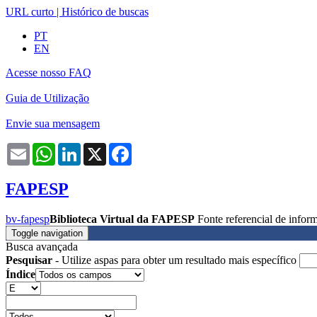
URL curto
|
Histórico de buscas
PT
EN
Acesse nosso FAQ
Guia de Utilização
Envie sua mensagem
Email
WhatsApp
LinkedIn
X
Facebook
FAPESP
bv-fapesp
Biblioteca Virtual da FAPESP
Fonte referencial de info
Toggle navigation
Busca avançada
Pesquisar
- Utilize aspas para obter um resultado mais específico
Índice