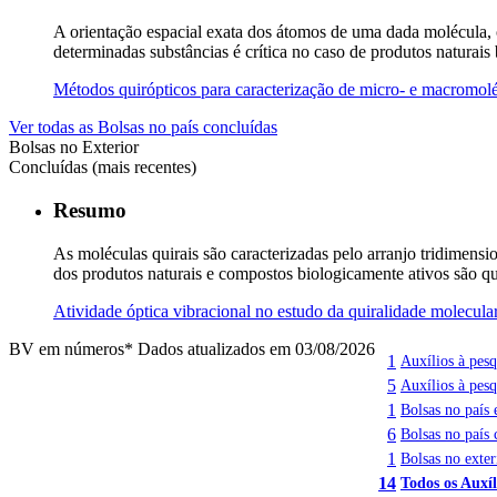
A orientação espacial exata dos átomos de uma dada molécula, o
determinadas substâncias é crítica no caso de produtos naturai
Métodos quirópticos para caracterização de micro- e macromol
Ver todas as Bolsas no país concluídas
Bolsas no Exterior
Concluídas (mais recentes)
Resumo
As moléculas quirais são caracterizadas pelo arranjo tridimens
dos produtos naturais e compostos biologicamente ativos são qu
Atividade óptica vibracional no estudo da quiralidade molecul
BV em números
* Dados atualizados em 03/08/2026
1
Auxílios à pesq
5
Auxílios à pesq
1
Bolsas no país
6
Bolsas no país 
1
Bolsas no exter
14
Todos os Auxíl