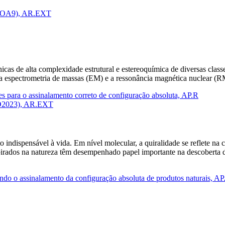
y (VOA9), AR.EXT
s de alta complexidade estrutural e estereoquímica de diversas classes 
 a espectrometria de massas (EM) e a ressonância magnética nuclear (R
es para o assinalamento correto de configuração absoluta, AP.R
(CD2023), AR.EXT
o indispensável à vida. Em nível molecular, a quiralidade se reflete na 
spirados na natureza têm desempenhado papel importante na descobert
tando o assinalamento da configuração absoluta de produtos naturais, AP