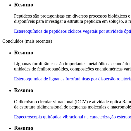
Resumo
Peptídeos são protagonistas em diversos processos biológicos e 
disponíveis para investigar a estrutura peptídica em solução, 
Estereoquímica de peptídeos cíclicos vegetais por atividade óp
Concluídos (mais recentes)
Resumo
Lignanas furofurânicas são importantes metabólitos secundários 
unidades de fenilpropanóides, composições enantioméricas variá
Estereoquímica de lignanas furofurânicas por dispersão rotatória
Resumo
O dicroísmo circular vibracional (DCV) e atividade óptica Ra
da estrutura tridimensional de pequenas moléculas e macromolé
Espectroscopia quiróptica vibracional na caracterização ester
Resumo