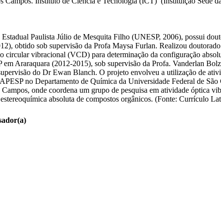
ampos. Instituto de Ciência e Tecnologia (ICT) (Instituição Sede da 
 Estadual Paulista Júlio de Mesquita Filho (UNESP, 2006), possui d
2012), obtido sob supervisão da Profa Maysa Furlan. Realizou douto
circular vibracional (VCD) para determinação da configuração absolut
 em Araraquara (2012-2015), sob supervisão da Profa. Vanderlan Bolz
pervisão do Dr Ewan Blanch. O projeto envolveu a utilização de ativ
APESP no Departamento de Química da Universidade Federal de São C
Campos, onde coordena um grupo de pesquisa em atividade óptica vib
estereoquímica absoluta de compostos orgânicos. (Fonte: Currículo Lat
sador(a)