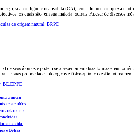
u seja, sua configuração absoluta (CA), tem sido uma complexa e intrig
s bioativos, os quais são, em sua maioria, quirais. Apesar de diversos
éculas de origem natural, BP.PD
ional de seus átomos e podem se apresentar em duas formas enantioméric
irais e suas propriedades biológicas e físico-químicas estão intimamen
ar, BE.EP.PD
uisa a iniciar
uisa concluídos
 em andamento
concluídas
ior concluídas
ios e Bolsas