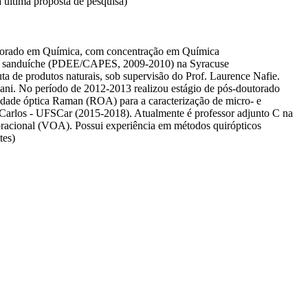
última proposta de pesquisa)
outorado em Química, com concentração em Química
rado sanduíche (PDEE/CAPES, 2009-2010) na Syracuse
a de produtos naturais, sob supervisão do Prof. Laurence Nafie.
ani. No período de 2012-2013 realizou estágio de pós-doutorado
idade óptica Raman (ROA) para a caracterização de micro- e
arlos - UFSCar (2015-2018). Atualmente é professor adjunto C na
racional (VOA). Possui experiência em métodos quirópticos
tes)