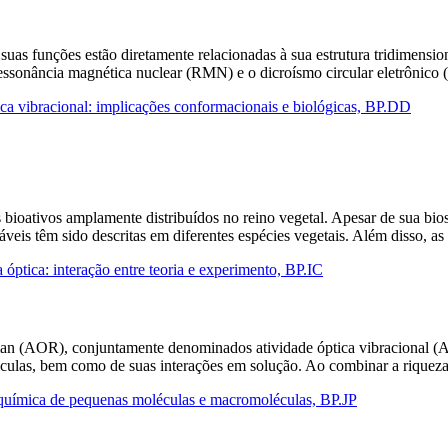
suas funções estão diretamente relacionadas à sua estrutura tridimensio
a ressonância magnética nuclear (RMN) e o dicroísmo circular eletrôni
tica vibracional: implicações conformacionais e biológicas, BP.DD
bioativos amplamente distribuídos no reino vegetal. Apesar de sua biossí
veis têm sido descritas em diferentes espécies vegetais. Além disso, 
 óptica: interação entre teoria e experimento, BP.IC
man (AOR), conjuntamente denominados atividade óptica vibracional (A
culas, bem como de suas interações em solução. Ao combinar a riqueza 
eoquímica de pequenas moléculas e macromoléculas, BP.JP