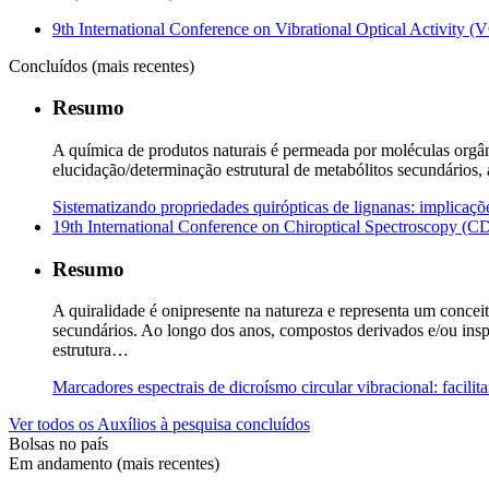
9th International Conference on Vibrational Optical Activit
Concluídos (mais recentes)
Resumo
A química de produtos naturais é permeada por moléculas orgânica
elucidação/determinação estrutural de metabólitos secundários,
Sistematizando propriedades quirópticas de lignanas: implicaçõ
19th International Conference on Chiroptical Spectroscopy 
Resumo
A quiralidade é onipresente na natureza e representa um conceit
secundários. Ao longo dos anos, compostos derivados e/ou in
estrutura…
Marcadores espectrais de dicroísmo circular vibracional: facili
Ver todos os Auxílios à pesquisa concluídos
Bolsas no país
Em andamento (mais recentes)