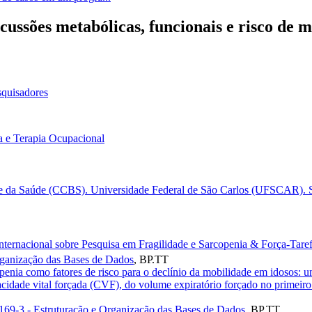
ussões metabólicas, funcionais e risco de 
squisadores
ia e Terapia Ocupacional
 e da Saúde (CCBS). Universidade Federal de São Carlos (UFSCAR). Sã
nternacional sobre Pesquisa em Fragilidade e Sarcopenia & Força-Tare
rganização das Bases de Dados
,
BP.TT
penia como fatores de risco para o declínio da mobilidade em idosos: u
acidade vital forçada (CVF), do volume expiratório forçado no prime
169-3 - Estruturação e Organização das Bases de Dados
,
BP.TT