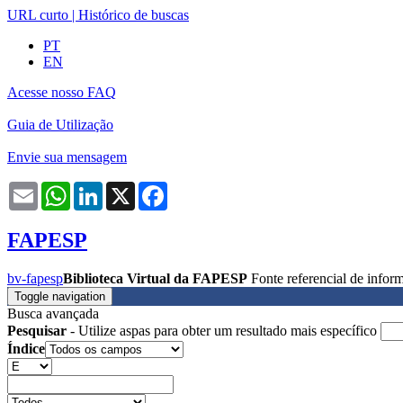
URL curto
|
Histórico de buscas
PT
EN
Acesse nosso FAQ
Guia de Utilização
Envie sua mensagem
Email
WhatsApp
LinkedIn
X
Facebook
FAPESP
bv-fapesp
Biblioteca Virtual da FAPESP
Fonte referencial de info
Toggle navigation
Busca avançada
Pesquisar
- Utilize aspas para obter um resultado mais específico
Índice