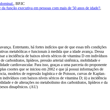
bdominal.
,
BP.IC
a e da função executiva em pessoas com mais de 50 anos de idade?
,
ança. Entretanto, há fortes indícios que de que essas três condições
tivas metabólicas e funcionais à medida que a idade avança. Dessa
isar a incidência de baixos níveis séricos de vitamina D em indivíduos
 carboidratos, lipídeos, pressão arterial sistêmica, mobilidade e
idade cardiovascular. Para isso, graças a uma parceria do proponente
las coortes que se iniciou em 2002 e que já possui informações de
ncia, modelos de regressão logística e de Poisson, curvas de Kaplan-
indivíduos com baixos níveis séricos de vitamina D; ii) a incidência
ilidade e de alterações no metabolismo dos carboidratos, lipídeos e da
obesos dinapênicos. (AU)