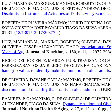
LUIZ, MARIANE MARQUES
;
MAXIMO, ROBERTA DE OLI
DELINOCENTE, MAICON LUIS
;
STEPTOE, ANDREW
;
DE O
Disability in Instrumental Activities of Daily Living: Eviden
ROBERTA DE OLIVEIRA MÁXIMO
;
INGRID CRISTINA LO
SOFIA CRISTINA IOST PAVARINI
;
TIAGO DA SILVA ALEX
01-31
. (
18/13917-3
,
17/26377-4
)
LUIZ, MARIANE M.
;
MAXIMO, ROBERTA
;
OLIVEIRA, DAY
OLIVEIRA, CESAR
;
ALEXANDRE, TIAGO
.
Association of Se
Years of Age
.
Journal of Nutrition
, v. 150, n. 11, p. 2977-298
BICIGO DELINOCENTE, MAICON LUIS
;
TREVISAN DE CA
FERREIRA SANTOS, JAIR LICIO
;
DE OLIVEIRA DUARTE, 
handgrip values to identify mobility limitation in older adults
.
DE OLIVEIRA, DAYANE CAPRA
;
MAXIMO, ROBERTA DE 
DELINOCENTE, MAICON LUIS
;
NISIHARA CHAGAS, MAR
discriminator of disability than frailty in older adults?
.
JOURN
RAMIREZ, P. C.
;
MAXIMO, R. DE OLIVEIRA
;
DE OLIVEIRA
ALEXANDRE, TIAGO DA SILVA
.
Dynapenic Abdominal Obesit
Journal of Nutrition Health & Aging
, v. 27, n. 12, p. 10-pg.,