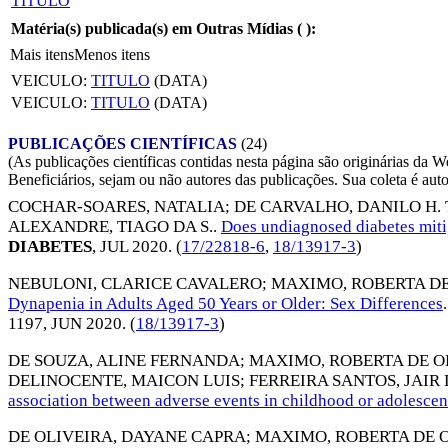
TITULO
Matéria(s) publicada(s) em Outras Mídias (
):
Mais itens
Menos itens
VEICULO:
TITULO
(DATA)
VEICULO:
TITULO
(DATA)
PUBLICAÇÕES CIENTÍFICAS
(24)
(As publicações científicas contidas nesta página são originárias 
Beneficiários, sejam ou não autores das publicações. Sua coleta é aut
COCHAR-SOARES, NATALIA
;
DE CARVALHO, DANILO H. 
ALEXANDRE, TIAGO DA S.
.
Does undiagnosed diabetes miti
DIABETES
,
JUL 2020
. (
17/22818-6
,
18/13917-3
)
NEBULONI, CLARICE CAVALERO
;
MAXIMO, ROBERTA DE
Dynapenia in Adults Aged 50 Years or Older: Sex Differences
.
1197,
JUN 2020
. (
18/13917-3
)
DE SOUZA, ALINE FERNANDA
;
MAXIMO, ROBERTA DE O
DELINOCENTE, MAICON LUIS
;
FERREIRA SANTOS, JAIR 
association between adverse events in childhood or adolescenc
DE OLIVEIRA, DAYANE CAPRA
;
MAXIMO, ROBERTA DE 