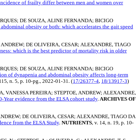
incidence of frailty differ between men and women over
ARQUES
;
DE SOUZA, ALINE FERNANDA
;
BICIGO
 abdominal obesity or both: which accelerates the gait speed
, ANDREW
;
DE OLIVEIRA, CESAR
;
ALEXANDRE, TIAGO
 which is the best predictor of mortality risk in older
ARQUES
;
DE SOUZA, ALINE FERNANDA
;
BICIGO
on of dynapenia and abdominal obesity affects long-term
 115, n. 5, p. 10-pg.,
2022-01-31
. (
17/26377-4
,
18/13917-3
)
A, VANESSA PEREIRA
;
STEPTOE, ANDREW
;
ALEXANDRE,
10-Year evidence from the ELSA cohort study
.
ARCHIVES OF
 ANDREW
;
DE OLIVEIRA, CESAR
;
ALEXANDRE, TIAGO DA
idence from the ELSA Study
.
NUTRIENTS
, v. 14, n. 19, p. 10-