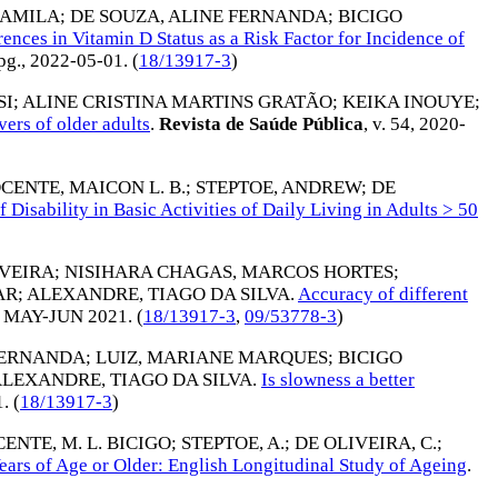
CAMILA
;
DE SOUZA, ALINE FERNANDA
;
BICIGO
rences in Vitamin D Status as a Risk Factor for Incidence of
-pg.,
2022-05-01
. (
18/13917-3
)
SI
;
ALINE CRISTINA MARTINS GRATÃO
;
KEIKA INOUYE
;
ivers of older adults
.
Revista de Saúde Pública
, v. 54,
2020-
CENTE, MAICON L. B.
;
STEPTOE, ANDREW
;
DE
isability in Basic Activities of Daily Living in Adults > 50
IVEIRA
;
NISIHARA CHAGAS, MARCOS HORTES
;
AR
;
ALEXANDRE, TIAGO DA SILVA
.
Accuracy of different
,
MAY-JUN 2021
. (
18/13917-3
,
09/53778-3
)
FERNANDA
;
LUIZ, MARIANE MARQUES
;
BICIGO
LEXANDRE, TIAGO DA SILVA
.
Is slowness a better
1
. (
18/13917-3
)
ENTE, M. L. BICIGO
;
STEPTOE, A.
;
DE OLIVEIRA, C.
;
ars of Age or Older: English Longitudinal Study of Ageing
.