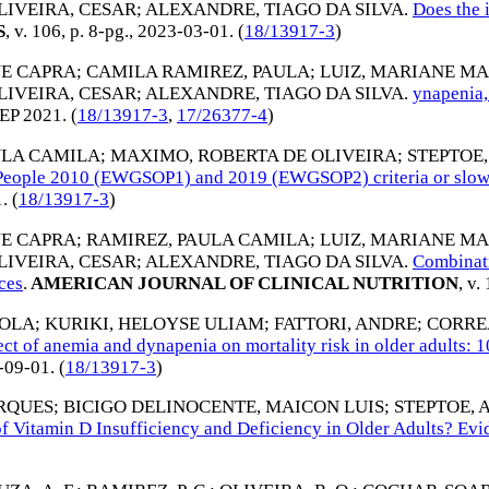
LIVEIRA, CESAR
;
ALEXANDRE, TIAGO DA SILVA
.
Does the 
S
, v. 106, p. 8-pg.,
2023-03-01
. (
18/13917-3
)
NE CAPRA
;
CAMILA RAMIREZ, PAULA
;
LUIZ, MARIANE M
LIVEIRA, CESAR
;
ALEXANDRE, TIAGO DA SILVA
.
ynapenia,
EP 2021
. (
18/13917-3
,
17/26377-4
)
ULA CAMILA
;
MAXIMO, ROBERTA DE OLIVEIRA
;
STEPTOE
ople 2010 (EWGSOP1) and 2019 (EWGSOP2) criteria or slowness:
1
. (
18/13917-3
)
NE CAPRA
;
RAMIREZ, PAULA CAMILA
;
LUIZ, MARIANE M
LIVEIRA, CESAR
;
ALEXANDRE, TIAGO DA SILVA
.
Combinati
nces
.
AMERICAN JOURNAL OF CLINICAL NUTRITION
, v.
EOLA
;
KURIKI, HELOYSE ULIAM
;
FATTORI, ANDRE
;
CORRE
ct of anemia and dynapenia on mortality risk in older adults: 
-09-01
. (
18/13917-3
)
RQUES
;
BICIGO DELINOCENTE, MAICON LUIS
;
STEPTOE,
 of Vitamin D Insufficiency and Deficiency in Older Adults? Ev