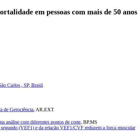
mortalidade em pessoas com mais de 50 anos
o Carlos , SP, Brasil
fa de Gerociência
,
AR.EXT
ma análise com diferentes pontos de corte
,
BP.MS
iro segundo (VEF1) e da relação VEF1/CVF reduzem a força muscular