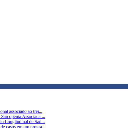
al associado ao trei...
Sarcopenia Associada ...
o Longitudinal de Saú...
 de casos em um progra...