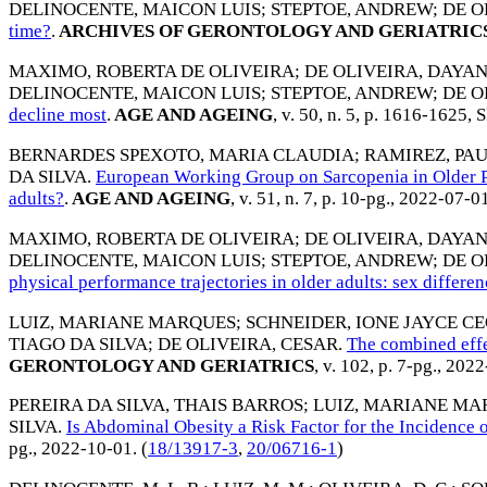
DELINOCENTE, MAICON LUIS
;
STEPTOE, ANDREW
;
DE O
time?
.
ARCHIVES OF GERONTOLOGY AND GERIATRIC
MAXIMO, ROBERTA DE OLIVEIRA
;
DE OLIVEIRA, DAYA
DELINOCENTE, MAICON LUIS
;
STEPTOE, ANDREW
;
DE O
decline most
.
AGE AND AGEING
, v. 50, n. 5, p. 1616-1625,
S
BERNARDES SPEXOTO, MARIA CLAUDIA
;
RAMIREZ, PA
DA SILVA
.
European Working Group on Sarcopenia in Older Pe
adults?
.
AGE AND AGEING
, v. 51, n. 7, p. 10-pg.,
2022-07-0
MAXIMO, ROBERTA DE OLIVEIRA
;
DE OLIVEIRA, DAYA
DELINOCENTE, MAICON LUIS
;
STEPTOE, ANDREW
;
DE O
physical performance trajectories in older adults: sex differe
LUIZ, MARIANE MARQUES
;
SCHNEIDER, IONE JAYCE C
TIAGO DA SILVA
;
DE OLIVEIRA, CESAR
.
The combined effe
GERONTOLOGY AND GERIATRICS
, v. 102, p. 7-pg.,
2022
PEREIRA DA SILVA, THAIS BARROS
;
LUIZ, MARIANE MA
SILVA
.
Is Abdominal Obesity a Risk Factor for the Incidence
pg.,
2022-10-01
. (
18/13917-3
,
20/06716-1
)