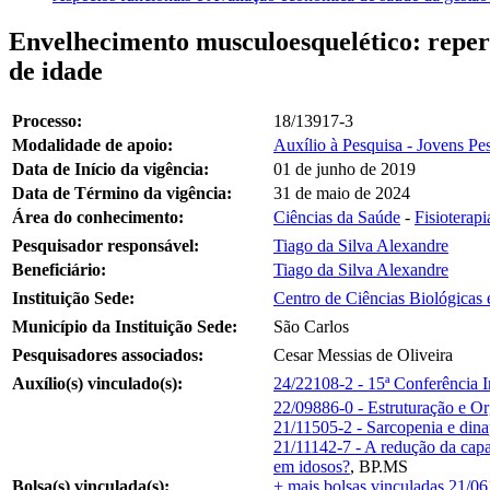
Envelhecimento musculoesquelético: reperc
de idade
Processo:
18/13917-3
Modalidade de apoio:
Auxílio à Pesquisa - Jovens Pe
Data de Início da vigência:
01 de junho de 2019
Data de Término da vigência:
31 de maio de 2024
Área do conhecimento:
Ciências da Saúde
-
Fisioterap
Pesquisador responsável:
Tiago da Silva Alexandre
Beneficiário:
Tiago da Silva Alexandre
Instituição Sede:
Centro de Ciências Biológicas
Município da Instituição Sede:
São Carlos
Pesquisadores associados:
Cesar Messias de Oliveira
Auxílio(s) vinculado(s):
24/22108-2 - 15ª Conferência I
22/09886-0 - Estruturação e O
21/11505-2 - Sarcopenia e dina
21/11142-7 - A redução da cap
em idosos?
,
BP.MS
Bolsa(s) vinculada(s):
+ mais bolsas vinculadas
21/06