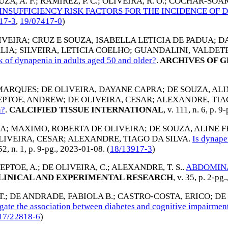
ZA, A. F.
;
RAMIREZ, P. C.
;
OLIVEIRA, R. O.
;
COCHAR-SOARE
NSUFFICIENCY RISK FACTORS FOR THE INCIDENCE OF 
17-3
,
19/07417-0
)
IVEIRA
;
CRUZ E SOUZA, ISABELLA LETICIA DE PADUA
;
DA
LIA
;
SILVEIRA, LETICIA COELHO
;
GUANDALINI, VALDET
sk of dynapenia in adults aged 50 and older?
.
ARCHIVES OF 
 MARQUES
;
DE OLIVEIRA, DAYANE CAPRA
;
DE SOUZA, AL
EPTOE, ANDREW
;
DE OLIVEIRA, CESAR
;
ALEXANDRE, TIA
a?
.
CALCIFIED TISSUE INTERNATIONAL
, v. 111, n. 6, p. 9
RA
;
MAXIMO, ROBERTA DE OLIVEIRA
;
DE SOUZA, ALINE 
LIVEIRA, CESAR
;
ALEXANDRE, TIAGO DA SILVA
.
Is dynape
 52, n. 1, p. 9-pg.,
2023-01-08
. (
18/13917-3
)
EPTOE, A.
;
DE OLIVEIRA, C.
;
ALEXANDRE, T. S.
.
ABDOMINA
LINICAL AND EXPERIMENTAL RESEARCH
, v. 35, p. 2-pg.
T.
;
DE ANDRADE, FABIOLA B.
;
CASTRO-COSTA, ERICO
;
DE
gate the association between diabetes and cognitive impairmen
17/22818-6
)