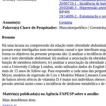
20/06716-1 - Incidência de bai
20/02040-3 - Hipertensão arter
BP.MS
19/14699-2 - Estruturação e or
Assunto(s):
Geriatria
Palavra(s)-Chave do Pesquisador:
Musculoequelético | Gerontolo
Resumo
Há uma lacuna na compreensão da relação entre obesidade abdominal, b
possam estar interligadas num mecanismo causal e que interfiram neg
forma os objetivos da presente proposta são: i) analisar a incidência 
com e sem obesidade abdominal; iii) analisar a associação da obesidad
função de membros inferiores; iv) analisar a associação da obesidade
com a University College London, serão utilizados dados do English 
mais de 15 anos de follow-up. Para responder a cada uma das perguntas
Meyer, modelos de regressão de Cox e Modelos Mistos Lineares General
de baixos níveis séricos de vitamina D é maior nos indivíduos obesos a
pressão arterial assim como a incidência de síndrome metabólica e d
Matéria(s) publicada(s) na Agência FAPESP sobre o auxílio:
Mais itens
Menos itens