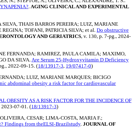
S, N.
;
STEPTOE, A.
;
OLIVEIRA, C.
;
ALEXANDRE, T. S.
.
DYNAPENIA?
.
AGING CLINICAL AND EXPERIMENTAL
 SILVA, THAIS BARROS PEREIRA
;
LUIZ, MARIANE
E REGINA
;
TOFANI, PATRICIA SILVA
; et al.
Do obstructive
GERONTOLOGY AND GERIATRICS
, v. 130, p. 7-pg.,
2024-
INE FERNANDA
;
RAMIREZ, PAULA CAMILA
;
MAXIMO,
GO DA SILVA
.
Are Serum 25-Hydroxyvitamin D Deficiency
-pg.,
2022-09-15
. (
18/13917-3
,
19/07417-0
)
FERNANDA
;
LUIZ, MARIANE MARQUES
;
BICIGO
nic abdominal obesity a risk factor for cardiovascular
L OBESITY AS A RISK FACTOR FOR THE INCIDENCE OF
,
2023-07-01
. (
18/13917-3
)
 OLIVEIRA, CESAR
;
LIMA-COSTA, MARIA F.
;
t? Findings from theELSI-Brazilstudy
.
JOURNAL OF