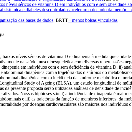
xos níveis séricos de vitamina D em indivíduos com e sem obesidade a
ial sistêmica e diabetes descontrolados aceleram o declínio da memóri
ganização das bases de dados
,
BP.TT
- menos bolsas vinculadas
gia
aixos níveis séricos de vitamina D e dinapenia à medida que a idade av
ativamente na saúde musculoesquelética com diversas repercussões nega
de dinapenia em indivíduos com e sem deficiência de vitamina D; ii) anal
e abdominal dinapênica com a trajetória dos distúrbios do metabolismo de
 abdominal dinapênica com a incidência da síndrome metabólica e mortal
Longitudinal Study of Ageing (ELSA), um estudo longitudinal de múltip
 da presente proposta serão utilizadas análises de densidade de incidê
izados. Nossas hipóteses são: i) a incidência de dinapenia é maior em 
bdominais e iii) as trajetórias da função de membros inferiores, da mob
e mortalidade por doenças cardiovasculares são maiores nos indivíduos 