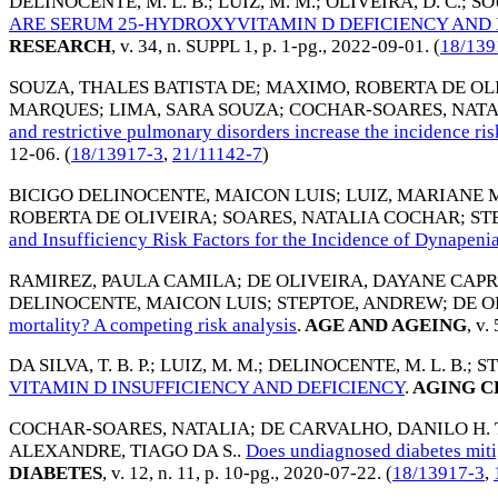
DELINOCENTE, M. L. B.
;
LUIZ, M. M.
;
OLIVEIRA, D. C.
;
SOU
ARE SERUM 25-HYDROXYVITAMIN D DEFICIENCY AND I
RESEARCH
, v. 34, n. SUPPL 1, p. 1-pg.,
2022-09-01
. (
18/139
SOUZA, THALES BATISTA DE
;
MAXIMO, ROBERTA DE OL
MARQUES
;
LIMA, SARA SOUZA
;
COCHAR-SOARES, NATA
and restrictive pulmonary disorders increase the incidence ri
12-06
. (
18/13917-3
,
21/11142-7
)
BICIGO DELINOCENTE, MAICON LUIS
;
LUIZ, MARIANE
ROBERTA DE OLIVEIRA
;
SOARES, NATALIA COCHAR
;
ST
and Insufficiency Risk Factors for the Incidence of Dynapeni
RAMIREZ, PAULA CAMILA
;
DE OLIVEIRA, DAYANE CAP
DELINOCENTE, MAICON LUIS
;
STEPTOE, ANDREW
;
DE O
mortality? A competing risk analysis
.
AGE AND AGEING
, v.
DA SILVA, T. B. P.
;
LUIZ, M. M.
;
DELINOCENTE, M. L. B.
;
ST
VITAMIN D INSUFFICIENCY AND DEFICIENCY
.
AGING C
COCHAR-SOARES, NATALIA
;
DE CARVALHO, DANILO H. 
ALEXANDRE, TIAGO DA S.
.
Does undiagnosed diabetes miti
DIABETES
, v. 12, n. 11, p. 10-pg.,
2020-07-22
. (
18/13917-3
,