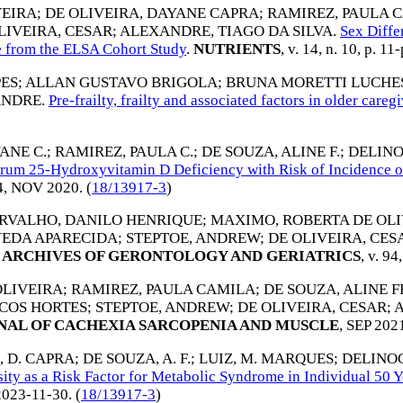
VEIRA
;
DE OLIVEIRA, DAYANE CAPRA
;
RAMIREZ, PAULA 
LIVEIRA, CESAR
;
ALEXANDRE, TIAGO DA SILVA
.
Sex Diffe
ce from the ELSA Cohort Study
.
NUTRIENTS
, v. 14, n. 10, p. 11
PES
;
ALLAN GUSTAVO BRIGOLA
;
BRUNA MORETTI LUCHE
ANDRE
.
Pre-frailty, frailty and associated factors in older careg
ANE C.
;
RAMIREZ, PAULA C.
;
DE SOUZA, ALINE F.
;
DELINO
rum 25-Hydroxyvitamin D Deficiency with Risk of Incidence of D
4,
NOV 2020
. (
18/13917-3
)
RVALHO, DANILO HENRIQUE
;
MAXIMO, ROBERTA DE OL
YEDA APARECIDA
;
STEPTOE, ANDREW
;
DE OLIVEIRA, CES
ARCHIVES OF GERONTOLOGY AND GERIATRICS
, v. 94
OLIVEIRA
;
RAMIREZ, PAULA CAMILA
;
DE SOUZA, ALINE 
COS HORTES
;
STEPTOE, ANDREW
;
DE OLIVEIRA, CESAR
;
A
AL OF CACHEXIA SARCOPENIA AND MUSCLE
,
SEP 202
, D. CAPRA
;
DE SOUZA, A. F.
;
LUIZ, M. MARQUES
;
DELINOC
y as a Risk Factor for Metabolic Syndrome in Individual 50 Ye
2023-11-30
. (
18/13917-3
)