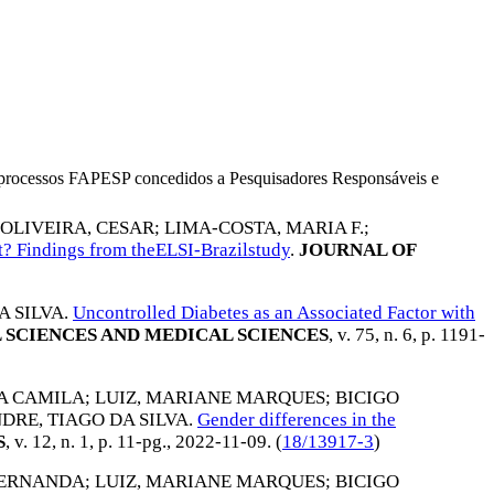
os processos FAPESP concedidos a Pesquisadores Responsáveis e
 OLIVEIRA, CESAR
;
LIMA-COSTA, MARIA F.
;
t? Findings from theELSI-Brazilstudy
.
JOURNAL OF
A SILVA
.
Uncontrolled Diabetes as an Associated Factor with
 SCIENCES AND MEDICAL SCIENCES
, v. 75, n. 6, p. 1191-
A CAMILA
;
LUIZ, MARIANE MARQUES
;
BICIGO
DRE, TIAGO DA SILVA
.
Gender differences in the
S
, v. 12, n. 1, p. 11-pg.,
2022-11-09
. (
18/13917-3
)
FERNANDA
;
LUIZ, MARIANE MARQUES
;
BICIGO