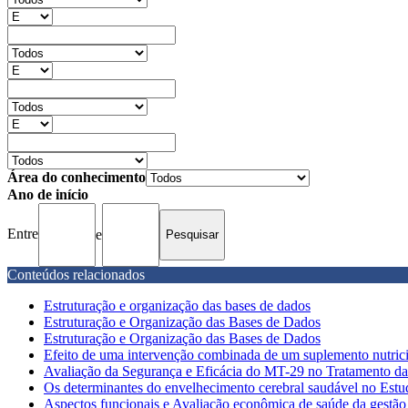
Área do conhecimento
Ano de início
Entre
e
Conteúdos relacionados
Estruturação e organização das bases de dados
Estruturação e Organização das Bases de Dados
Estruturação e Organização das Bases de Dados
Efeito de uma intervenção combinada de um suplemento nutricion
Avaliação da Segurança e Eficácia do MT-29 no Tratamento da 
Os determinantes do envelhecimento cerebral saudável no Estud
Aspectos funcionais e Avaliação econômica de saúde da gestão