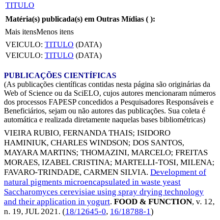
TITULO
Matéria(s) publicada(s) em Outras Mídias (
):
Mais itens
Menos itens
VEICULO:
TITULO
(DATA)
VEICULO:
TITULO
(DATA)
PUBLICAÇÕES CIENTÍFICAS
(As publicações científicas contidas nesta página são originárias da
Web of Science ou da SciELO, cujos autores mencionaram números
dos processos FAPESP concedidos a Pesquisadores Responsáveis e
Beneficiários, sejam ou não autores das publicações. Sua coleta é
automática e realizada diretamente naquelas bases bibliométricas)
VIEIRA RUBIO, FERNANDA THAIS
;
ISIDORO
HAMINIUK, CHARLES WINDSON
;
DOS SANTOS,
MAYARA MARTINS
;
THOMAZINI, MARCELO
;
FREITAS
MORAES, IZABEL CRISTINA
;
MARTELLI-TOSI, MILENA
;
FAVARO-TRINDADE, CARMEN SILVIA
.
Development of
natural pigments microencapsulated in waste yeast
Saccharomyces cerevisiae using spray drying technology
and their application in yogurt
.
FOOD & FUNCTION
, v. 12,
n. 19,
JUL 2021
. (
18/12645-0
,
16/18788-1
)