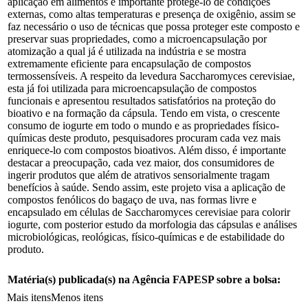
aplicação em alimentos é importante protege-lo de condições
externas, como altas temperaturas e presença de oxigênio, assim se
faz necessário o uso de técnicas que possa proteger este composto e
preservar suas propriedades, como a microencapsulação por
atomização a qual já é utilizada na indústria e se mostra
extremamente eficiente para encapsulação de compostos
termossensíveis. A respeito da levedura Saccharomyces cerevisiae,
esta já foi utilizada para microencapsulação de compostos
funcionais e apresentou resultados satisfatórios na proteção do
bioativo e na formação da cápsula. Tendo em vista, o crescente
consumo de iogurte em todo o mundo e as propriedades físico-
químicas deste produto, pesquisadores procuram cada vez mais
enriquece-lo com compostos bioativos. Além disso, é importante
destacar a preocupação, cada vez maior, dos consumidores de
ingerir produtos que além de atrativos sensorialmente tragam
benefícios à saúde. Sendo assim, este projeto visa a aplicação de
compostos fenólicos do bagaço de uva, nas formas livre e
encapsulado em células de Saccharomyces cerevisiae para colorir
iogurte, com posterior estudo da morfologia das cápsulas e análises
microbiológicas, reológicas, físico-químicas e de estabilidade do
produto.
Matéria(s) publicada(s) na Agência FAPESP sobre a bolsa:
Mais itens
Menos itens