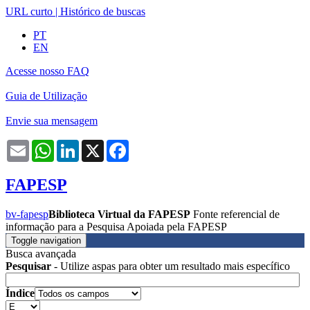
URL curto
|
Histórico de buscas
PT
EN
Acesse nosso FAQ
Guia de Utilização
Envie sua mensagem
Email
WhatsApp
LinkedIn
X
Facebook
FAPESP
bv-fapesp
Biblioteca Virtual da FAPESP
Fonte referencial de
informação para a Pesquisa Apoiada pela FAPESP
Toggle navigation
Busca avançada
Pesquisar
- Utilize aspas para obter um resultado mais específico
Índice