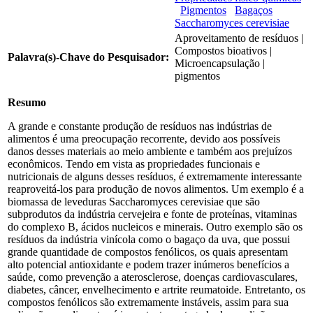
Pigmentos
Bagaços
Saccharomyces cerevisiae
Aproveitamento de resíduos |
Compostos bioativos |
Palavra(s)-Chave do Pesquisador:
Microencapsulação |
pigmentos
Resumo
A grande e constante produção de resíduos nas indústrias de
alimentos é uma preocupação recorrente, devido aos possíveis
danos desses materiais ao meio ambiente e também aos prejuízos
econômicos. Tendo em vista as propriedades funcionais e
nutricionais de alguns desses resíduos, é extremamente interessante
reaproveitá-los para produção de novos alimentos. Um exemplo é a
biomassa de leveduras Saccharomyces cerevisiae que são
subprodutos da indústria cervejeira e fonte de proteínas, vitaminas
do complexo B, ácidos nucleicos e minerais. Outro exemplo são os
resíduos da indústria vinícola como o bagaço da uva, que possui
grande quantidade de compostos fenólicos, os quais apresentam
alto potencial antioxidante e podem trazer inúmeros benefícios a
saúde, como prevenção a aterosclerose, doenças cardiovasculares,
diabetes, câncer, envelhecimento e artrite reumatoide. Entretanto, os
compostos fenólicos são extremamente instáveis, assim para sua