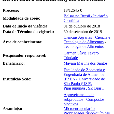
Processo:
18/12645-0
Bolsas no Brasil - Iniciação
Modalidade de apoio:
Científica
Data de Início da vigência:
01 de outubro de 2018
Data de Término da vigência:
30 de setembro de 2019
Ciências Agrárias
-
Ciência e
Área de conhecimento:
Tecnologia de Alimentos
-
Tecnologia de Alimentos
Carmen Sílvia Fávaro
Pesquisador responsável:
Trindade
Beneficiário:
Mayara Martins dos Santos
Faculdade de Zootecnia e
Engenharia de Alimentos
Instituição Sede:
(FZEA). Universidade de
São Paulo (USP).
Pirassununga , SP, Brasil
Aproveitamento de
subprodutos
Compostos
bioativos
Assunto(s):
Microencapsulação
Propriedades físico-químicas