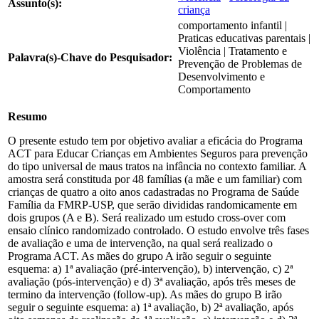
Assunto(s):
criança
comportamento infantil |
Praticas educativas parentais |
Violência | Tratamento e
Palavra(s)-Chave do Pesquisador:
Prevenção de Problemas de
Desenvolvimento e
Comportamento
Resumo
O presente estudo tem por objetivo avaliar a eficácia do Programa
ACT para Educar Crianças em Ambientes Seguros para prevenção
do tipo universal de maus tratos na infância no contexto familiar. A
amostra será constituda por 48 famílias (a mãe e um familiar) com
crianças de quatro a oito anos cadastradas no Programa de Saúde
Família da FMRP-USP, que serão divididas randomicamente em
dois grupos (A e B). Será realizado um estudo cross-over com
ensaio clínico randomizado controlado. O estudo envolve três fases
de avaliação e uma de intervenção, na qual será realizado o
Programa ACT. As mães do grupo A irão seguir o seguinte
esquema: a) 1ª avaliação (pré-intervenção), b) intervenção, c) 2ª
avaliação (pós-intervenção) e d) 3ª avaliação, após três meses de
termino da intervenção (follow-up). As mães do grupo B irão
seguir o seguinte esquema: a) 1ª avaliação, b) 2ª avaliação, após