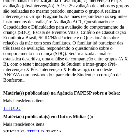
oito semanas da realização da 1ª avaliação, c) intervenção e d) 3ª
avaliação (pós-intervenção). A 1ª e 2ª avaliação de ambos os grupos
são realizadas no mesmo período, enquanto o grupo A realiza a
intervenção o Grupo B aguarda. As mães responderão os seguintes
instrumentos de avaliação: Avaliação ACT, Questionário de
Capacidades e Dificuldades para avaliação do comportamento da
criança (SDQ), Escala de Eventos Vitais, Critério de Classificação
Econômica Brasil, SCID/Não-Paciente e o Questionário sobre
relações da mãe com seus familiares. O familiar irá participar das
três fases de avaliação, respondendo o questionário sobre o
comportamento da criança (SDQ). Será realizada a análise
estatística descritiva, uma análise de comparação entre grupos (A X
B), com o teste t independente de Student, e intra-grupo (Pré-
intervenção X Pós- Intervenção X Follow-up), com o teste
ANOVA com post-hoc do t pareado de Student e a correção de
Bonferroni.
Matéria(s) publicada(s) na Agência FAPESP sobre a bolsa:
Mais itens
Menos itens
TITULO
Matéria(s) publicada(s) em Outras Mídias (
):
Mais itens
Menos itens
VEICULO:
TITULO
(DATA)