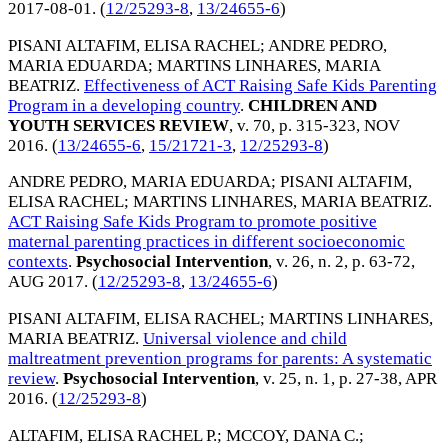
2017-08-01
. (
12/25293-8
,
13/24655-6
)
PISANI ALTAFIM, ELISA RACHEL
;
ANDRE PEDRO,
MARIA EDUARDA
;
MARTINS LINHARES, MARIA
BEATRIZ
.
Effectiveness of ACT Raising Safe Kids Parenting
Program in a developing country
.
CHILDREN AND
YOUTH SERVICES REVIEW
, v. 70, p. 315-323,
NOV
2016
. (
13/24655-6
,
15/21721-3
,
12/25293-8
)
ANDRE PEDRO, MARIA EDUARDA
;
PISANI ALTAFIM,
ELISA RACHEL
;
MARTINS LINHARES, MARIA BEATRIZ
.
ACT Raising Safe Kids Program to promote positive
maternal parenting practices in different socioeconomic
contexts
.
Psychosocial Intervention
, v. 26, n. 2, p. 63-72,
AUG 2017
. (
12/25293-8
,
13/24655-6
)
PISANI ALTAFIM, ELISA RACHEL
;
MARTINS LINHARES,
MARIA BEATRIZ
.
Universal violence and child
maltreatment prevention programs for parents: A systematic
review
.
Psychosocial Intervention
, v. 25, n. 1, p. 27-38,
APR
2016
. (
12/25293-8
)
ALTAFIM, ELISA RACHEL P.
;
MCCOY, DANA C.
;