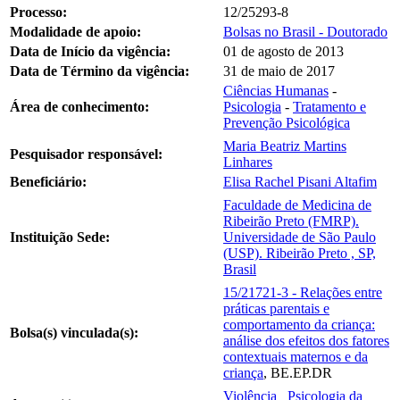
Processo:
12/25293-8
Modalidade de apoio:
Bolsas no Brasil - Doutorado
Data de Início da vigência:
01 de agosto de 2013
Data de Término da vigência:
31 de maio de 2017
Ciências Humanas
-
Área de conhecimento:
Psicologia
-
Tratamento e
Prevenção Psicológica
Maria Beatriz Martins
Pesquisador responsável:
Linhares
Beneficiário:
Elisa Rachel Pisani Altafim
Faculdade de Medicina de
Ribeirão Preto (FMRP).
Instituição Sede:
Universidade de São Paulo
(USP). Ribeirão Preto , SP,
Brasil
15/21721-3 - Relações entre
práticas parentais e
comportamento da criança:
Bolsa(s) vinculada(s):
análise dos efeitos dos fatores
contextuais maternos e da
criança
, BE.EP.DR
Violência
Psicologia da