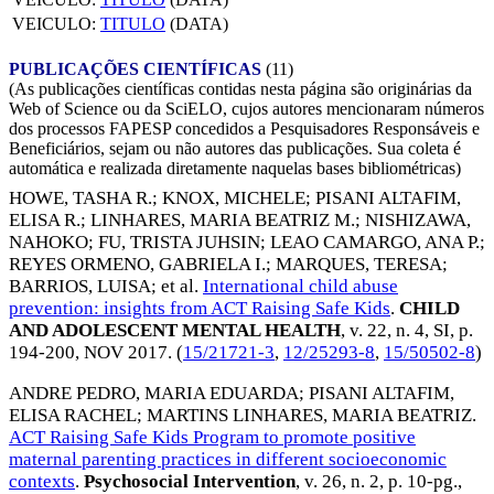
VEICULO:
TITULO
(DATA)
PUBLICAÇÕES CIENTÍFICAS
(11)
(As publicações científicas contidas nesta página são originárias da
Web of Science ou da SciELO, cujos autores mencionaram números
dos processos FAPESP concedidos a Pesquisadores Responsáveis e
Beneficiários, sejam ou não autores das publicações. Sua coleta é
automática e realizada diretamente naquelas bases bibliométricas)
HOWE, TASHA R.
;
KNOX, MICHELE
;
PISANI ALTAFIM,
ELISA R.
;
LINHARES, MARIA BEATRIZ M.
;
NISHIZAWA,
NAHOKO
;
FU, TRISTA JUHSIN
;
LEAO CAMARGO, ANA P.
;
REYES ORMENO, GABRIELA I.
;
MARQUES, TERESA
;
BARRIOS, LUISA
; et al.
International child abuse
prevention: insights from ACT Raising Safe Kids
.
CHILD
AND ADOLESCENT MENTAL HEALTH
, v. 22, n. 4, SI, p.
194-200,
NOV 2017
. (
15/21721-3
,
12/25293-8
,
15/50502-8
)
ANDRE PEDRO, MARIA EDUARDA
;
PISANI ALTAFIM,
ELISA RACHEL
;
MARTINS LINHARES, MARIA BEATRIZ
.
ACT Raising Safe Kids Program to promote positive
maternal parenting practices in different socioeconomic
contexts
.
Psychosocial Intervention
, v. 26, n. 2, p. 10-pg.,