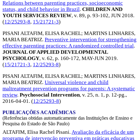
Relations between parenting practices, socioeconomic
status, and child behavior in Brazil
.
CHILDREN AND
YOUTH SERVICES REVIEW
, v. 89, p. 93-102,
JUN 2018
.
(
12/25293-8
,
15/21721-3
)
PISANI ALTAFIM, ELISA RACHEL
;
MARTINS LINHARES,
MARIA BEATRIZ
.
Preventive intervention for strengthening
effective parenting practices: A randomized controlled trial
.
JOURNAL OF APPLIED DEVELOPMENTAL
PSYCHOLOGY
, v. 62, p. 160-172,
MAY-JUN 2019
.
(
15/21721-3
,
12/25293-8
)
PISANI ALTAFIM, ELISA RACHEL
;
MARTINS LINHARES,
MARIA BEATRIZ
.
Universal violence and child
maltreatment prevention programs for parents: A systematic
review
.
Psychosocial Intervention
, v. 25, n. 1, p. 12-pg.,
2016-04-01
. (
12/25293-8
)
PUBLICAÇÕES ACADÊMICAS
(Referências obtidas automaticamente das Instituições de Ensino e
Pesquisa do Estado de São Paulo)
ALTAFIM, Elisa Rachel Pisani.
Avaliação da eficácia de um
programa de intervenção preventiva em práticas educativas