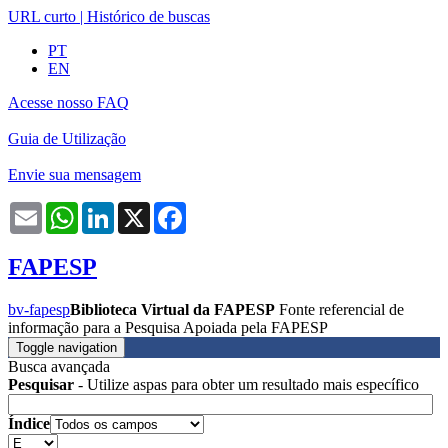
URL curto
|
Histórico de buscas
PT
EN
Acesse nosso FAQ
Guia de Utilização
Envie sua mensagem
Email
WhatsApp
LinkedIn
X
Facebook
FAPESP
bv-fapesp
Biblioteca Virtual da FAPESP
Fonte referencial de
informação para a Pesquisa Apoiada pela FAPESP
Toggle navigation
Busca avançada
Pesquisar
- Utilize aspas para obter um resultado mais específico
Índice