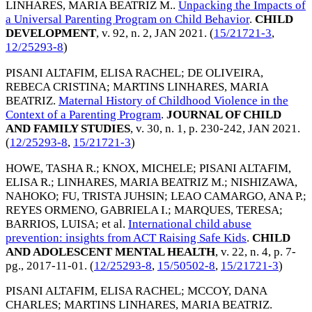
LINHARES, MARIA BEATRIZ M.
.
Unpacking the Impacts of
a Universal Parenting Program on Child Behavior
.
CHILD
DEVELOPMENT
, v. 92, n. 2,
JAN 2021
. (
15/21721-3
,
12/25293-8
)
PISANI ALTAFIM, ELISA RACHEL
;
DE OLIVEIRA,
REBECA CRISTINA
;
MARTINS LINHARES, MARIA
BEATRIZ
.
Maternal History of Childhood Violence in the
Context of a Parenting Program
.
JOURNAL OF CHILD
AND FAMILY STUDIES
, v. 30, n. 1, p. 230-242,
JAN 2021
.
(
12/25293-8
,
15/21721-3
)
HOWE, TASHA R.
;
KNOX, MICHELE
;
PISANI ALTAFIM,
ELISA R.
;
LINHARES, MARIA BEATRIZ M.
;
NISHIZAWA,
NAHOKO
;
FU, TRISTA JUHSIN
;
LEAO CAMARGO, ANA P.
;
REYES ORMENO, GABRIELA I.
;
MARQUES, TERESA
;
BARRIOS, LUISA
; et al.
International child abuse
prevention: insights from ACT Raising Safe Kids
.
CHILD
AND ADOLESCENT MENTAL HEALTH
, v. 22, n. 4, p. 7-
pg.,
2017-11-01
. (
12/25293-8
,
15/50502-8
,
15/21721-3
)
PISANI ALTAFIM, ELISA RACHEL
;
MCCOY, DANA
CHARLES
;
MARTINS LINHARES, MARIA BEATRIZ
.