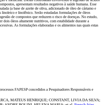
s compostos, apresentam resultados negativos à saúde humana. Esse
alada (a base de azeite de oliva, adicionado de óleo de cártamo e
s linoleico e linolênico. Serão estudadas formulações de óleos
 ingestão de compostos que reduzem o risco de doenças. No estudo,
r dois óleos altamente nutritivos, com estabilidade durante a
ucessivas. As formulações elaboradas e os alimentos nas quais estas
os processos FAPESP concedidos a Pesquisadores Responsáveis e
RCA, MATEUS HENRIQUE
;
CONSTANT, LIVIA DA SILVA
;
ER
;
ANDRE BOLINI, HELENA MARIA
; et al.
French fries