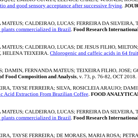
atio and good sensory acceptance after successive frying
.
JOUR
A MATEUS
;
CALDEIRAO, LUCAS
;
FERREIRA DA SILVEIRA, 
 plants commercialized in Brazil
.
Food Research Internationa
A MATEUS
;
CALDEIRAO, LUCAS
;
DE JESUS FILHO, MILTON
 HELENA TEIXEIRA
.
Chlorogenic and caffeic acids in 64 frui
S
;
DAMIN, FERNANDA MATEUS
;
TEIXEIRA FILHO, JOSE
;
G
of Food Composition and Analysis
, v. 73, p. 76-82,
OCT 2018
.
EIRA, TAYSE FERREIRA
;
SILVA, ROSICLEIA ARAUJO
;
DAMI
ic Acid Extraction From Brazilian Coffee
.
FOOD ANALYTICA
A MATEUS
;
CALDEIRAO, LUCAS
;
FERREIRA DA SILVEIRA, 
 plants commercialized in Brazil
.
Food Research Internationa
EIRA, TAYSE FERREIRA
;
DE MORAES, MARIA ROSA
;
PETRA