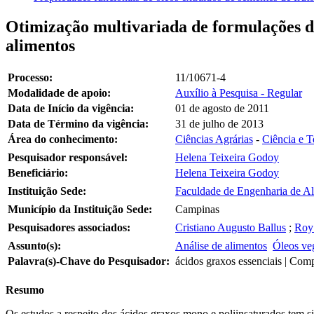
Otimização multivariada de formulações de
alimentos
Processo:
11/10671-4
Modalidade de apoio:
Auxílio à Pesquisa - Regular
Data de Início da vigência:
01 de agosto de 2011
Data de Término da vigência:
31 de julho de 2013
Área do conhecimento:
Ciências Agrárias
-
Ciência e T
Pesquisador responsável:
Helena Teixeira Godoy
Beneficiário:
Helena Teixeira Godoy
Instituição Sede:
Faculdade de Engenharia de A
Município da Instituição Sede:
Campinas
Pesquisadores associados:
Cristiano Augusto Ballus
;
Roy
Assunto(s):
Análise de alimentos
Óleos ve
Palavra(s)-Chave do Pesquisador:
ácidos graxos essenciais | Compo
Resumo
Os estudos a respeito dos ácidos graxos mono e poliinsaturados tem s