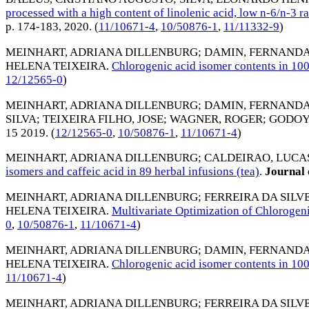
processed with a high content of linolenic acid, low n-6/n-3 r
p. 174-183,
2020
. (
11/10671-4
,
10/50876-1
,
11/11332-9
)
MEINHART, ADRIANA DILLENBURG
;
DAMIN, FERNAND
HELENA TEIXEIRA
.
Chlorogenic acid isomer contents in 100
12/12565-0
)
MEINHART, ADRIANA DILLENBURG
;
DAMIN, FERNAND
SILVA
;
TEIXEIRA FILHO, JOSE
;
WAGNER, ROGER
;
GODOY,
15 2019
. (
12/12565-0
,
10/50876-1
,
11/10671-4
)
MEINHART, ADRIANA DILLENBURG
;
CALDEIRAO, LUCA
isomers and caffeic acid in 89 herbal infusions (tea)
.
Journal 
MEINHART, ADRIANA DILLENBURG
;
FERREIRA DA SILV
HELENA TEIXEIRA
.
Multivariate Optimization of Chlorogen
0
,
10/50876-1
,
11/10671-4
)
MEINHART, ADRIANA DILLENBURG
;
DAMIN, FERNAND
HELENA TEIXEIRA
.
Chlorogenic acid isomer contents in 100
11/10671-4
)
MEINHART, ADRIANA DILLENBURG
;
FERREIRA DA SILV