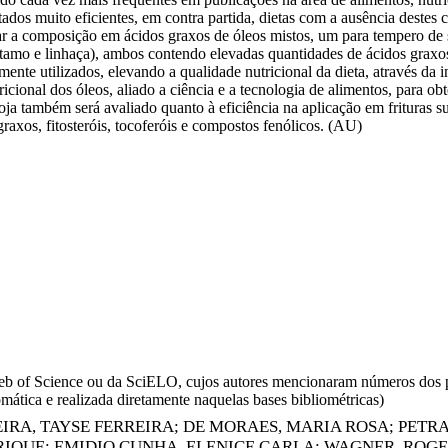
tados muito eficientes, em contra partida, dietas com a ausência deste
zar a composição em ácidos graxos de óleos mistos, um para tempero de s
cártamo e linhaça), ambos contendo elevadas quantidades de ácidos graxo
ente utilizados, elevando a qualidade nutricional da dieta, através da
ional dos óleos, aliado a ciência e a tecnologia de alimentos, para obte
ja também será avaliado quanto à eficiência na aplicação em frituras s
raxos, fitosteróis, tocoferóis e compostos fenólicos. (AU)
da Web of Science ou da SciELO, cujos autores mencionaram números d
omática e realizada diretamente naquelas bases bibliométricas)
EIRA, TAYSE FERREIRA
;
DE MORAES, MARIA ROSA
;
PETRA
RIQUE
;
EMIDIO CUNHA, ELENICE CARLA
;
WAGNER, ROG