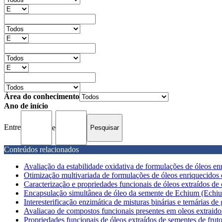
Área do conhecimento
Ano de início
Entre
e
Conteúdos relacionados
Avaliação da estabilidade oxidativa de formulações de óleos en
Otimização multivariada de formulações de óleos enriquecidos 
Caracterização e propriedades funcionais de óleos extraídos de
Encapsulação simultânea de óleo da semente de Echium (Echium 
Interesterificação enzimática de misturas binárias e ternárias de g
Avaliacao de compostos funcionais presentes em oleos extraidos
Propriedades funcionais de óleos extraídos de sementes de frutos