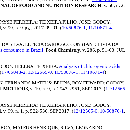
NAL OF FOOD AND NUTRITION RESEARCH
, v. 59, n. 2,
TAYSE FERREIRA
;
TEIXEIRA FILHO, JOSE
;
GODOY,
l
, v. 99, p. 9-pg.,
2017-09-01
. (
10/50876-1
,
11/10671-4
,
;
DA SILVA, LETICIA CARDOSO
;
CONSTANT, LIVIA DA
ts consumed in Brazil
.
Food Chemistry
, v. 286, p. 51-63,
JUL
ODOY, HELENA TEIXEIRA
.
Analysis of chlorogenic acids
 (
17/05048-2
,
12/12565-0
,
10/50876-1
,
11/10671-4
)
N, FERNANDA MATEUS
;
BRUNS, ROY EDWARD
;
GODOY,
L METHODS
, v. 10, n. 9, p. 2943-2951,
SEP 2017
. (
12/12565-
TAYSE FERREIRA
;
TEIXEIRA FILHO, JOSE
;
GODOY,
l
, v. 99, n. 1, p. 522-530,
SEP 2017
. (
12/12565-0
,
10/50876-1
,
RCA, MATEUS HENRIQUE
;
SILVA, LEONARDO