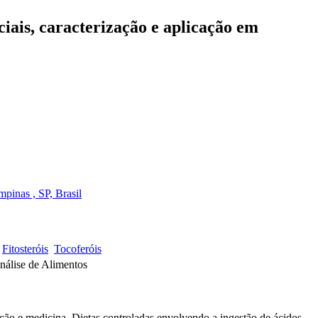
iais, caracterização e aplicação em
inas , SP, Brasil
Fitosteróis
Tocoferóis
 Análise de Alimentos
ição e medicina. Dietas controladas envolvendo a ingestão de ácidos