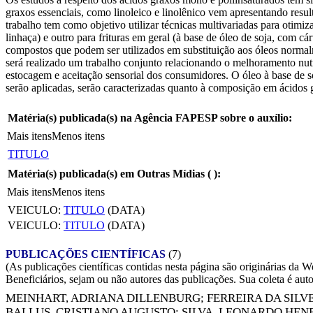
graxos essenciais, como linoleico e linolênico vem apresentando resul
trabalho tem como objetivo utilizar técnicas multivariadas para otimi
linhaça) e outro para frituras em geral (à base de óleo de soja, com 
compostos que podem ser utilizados em substituição aos óleos normalm
será realizado um trabalho conjunto relacionando o melhoramento nutric
estocagem e aceitação sensorial dos consumidores. O óleo à base de so
serão aplicadas, serão caracterizadas quanto à composição em ácidos g
Matéria(s) publicada(s) na Agência FAPESP sobre o auxílio:
Mais itens
Menos itens
TITULO
Matéria(s) publicada(s) em Outras Mídias (
):
Mais itens
Menos itens
VEICULO:
TITULO
(DATA)
VEICULO:
TITULO
(DATA)
PUBLICAÇÕES CIENTÍFICAS
(7)
(As publicações científicas contidas nesta página são originárias 
Beneficiários, sejam ou não autores das publicações. Sua coleta é aut
MEINHART, ADRIANA DILLENBURG
;
FERREIRA DA SILV
BALLUS, CRISTIANO AUGUSTO
;
SILVA, LEONARDO HEN