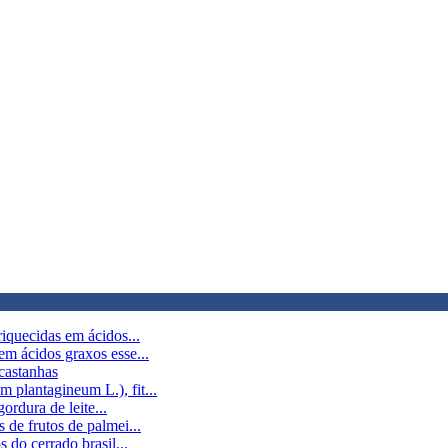
riquecidas em ácidos...
em ácidos graxos esse...
 castanhas
plantagineum L.), fit...
ordura de leite...
 de frutos de palmei...
 do cerrado brasil...