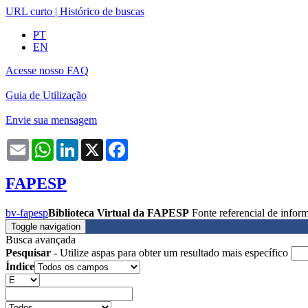
URL curto
|
Histórico de buscas
PT
EN
Acesse nosso FAQ
Guia de Utilização
Envie sua mensagem
Email
WhatsApp
LinkedIn
X
Facebook
FAPESP
bv-fapesp
Biblioteca Virtual da FAPESP
Fonte referencial de info
Toggle navigation
Busca avançada
Pesquisar
- Utilize aspas para obter um resultado mais específico
Índice