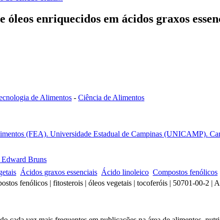
 óleos enriquecidos em ácidos graxos essenc
ecnologia de Alimentos
-
Ciência de Alimentos
limentos (FEA). Universidade Estadual de Campinas (UNICAMP). Camp
 Edward Bruns
getais
Ácidos graxos essenciais
Ácido linoleico
Compostos fenólicos
stos fenólicos | fitosterois | óleos vegetais | tocoferóis | 50701-00-2 |
ido cada vez mais frequentes em publicações na área de alimentos, nutr