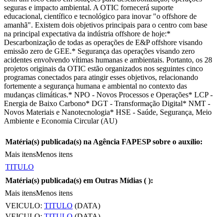
seguras e impacto ambiental. A OTIC fornecerá suporte
educacional, científico e tecnológico para inovar "o offshore de
amanhã". Existem dois objetivos principais para o centro com base
na principal expectativa da indústria offshore de hoje:*
Descarbonização de todas as operações de E&P offshore visando
emissão zero de GEE.* Segurança das operações visando zero
acidentes envolvendo vítimas humanas e ambientais. Portanto, os 28
projetos originais da OTIC estão organizados nos seguintes cinco
programas conectados para atingir esses objetivos, relacionando
fortemente a segurança humana e ambiental no contexto das
mudanças climáticas.* NPO - Novos Processos e Operações* LCP -
Energia de Baixo Carbono* DGT - Transformação Digital* NMT -
Novos Materiais e Nanotecnologia* HSE - Saúde, Segurança, Meio
Ambiente e Economia Circular (AU)
Matéria(s) publicada(s) na Agência FAPESP sobre o auxílio:
Mais itens
Menos itens
TITULO
Matéria(s) publicada(s) em Outras Mídias (
):
Mais itens
Menos itens
VEICULO:
TITULO
(DATA)
VEICULO:
TITULO
(DATA)