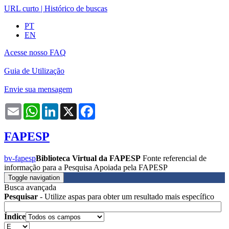
URL curto
|
Histórico de buscas
PT
EN
Acesse nosso FAQ
Guia de Utilização
Envie sua mensagem
Email
WhatsApp
LinkedIn
X
Facebook
FAPESP
bv-fapesp
Biblioteca Virtual da FAPESP
Fonte referencial de
informação para a Pesquisa Apoiada pela FAPESP
Toggle navigation
Busca avançada
Pesquisar
- Utilize aspas para obter um resultado mais específico
Índice