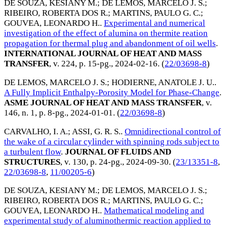
DE SOUZA, KESIANY M.
;
DE LEMOS, MARCELO J. S.
;
RIBEIRO, ROBERTA DOS R.
;
MARTINS, PAULO G. C.
;
GOUVEA, LEONARDO H.
.
Experimental and numerical
investigation of the effect of alumina on thermite reation
propagation for thermal plug and abandonment of oil wells
.
INTERNATIONAL JOURNAL OF HEAT AND MASS
TRANSFER
, v. 224, p. 15-pg.,
2024-02-16
. (
22/03698-8
)
DE LEMOS, MARCELO J. S.
;
HODIERNE, ANATOLE J. U.
.
A Fully Implicit Enthalpy-Porosity Model for Phase-Change
.
ASME JOURNAL OF HEAT AND MASS TRANSFER
, v.
146, n. 1, p. 8-pg.,
2024-01-01
. (
22/03698-8
)
CARVALHO, I. A.
;
ASSI, G. R. S.
.
Omnidirectional control of
the wake of a circular cylinder with spinning rods subject to
a turbulent flow
.
JOURNAL OF FLUIDS AND
STRUCTURES
, v. 130, p. 24-pg.,
2024-09-30
. (
23/13351-8
,
22/03698-8
,
11/00205-6
)
DE SOUZA, KESIANY M.
;
DE LEMOS, MARCELO J. S.
;
RIBEIRO, ROBERTA DOS R.
;
MARTINS, PAULO G. C.
;
GOUVEA, LEONARDO H.
.
Mathematical modeling and
experimental study of aluminothermic reaction applied to