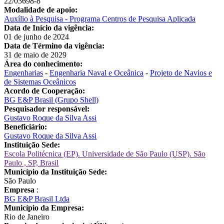
22/03698-8
Modalidade de apoio:
Auxílio à Pesquisa - Programa Centros de Pesquisa Aplicada
Data de Início da vigência:
01 de junho de 2024
Data de Término da vigência:
31 de maio de 2029
Área do conhecimento:
Engenharias
-
Engenharia Naval e Oceânica
-
Projeto de Navios e
de Sistemas Oceânicos
Acordo de Cooperação:
BG E&P Brasil (Grupo Shell)
Pesquisador responsável:
Gustavo Roque da Silva Assi
Beneficiário:
Gustavo Roque da Silva Assi
Instituição Sede:
Escola Politécnica (EP). Universidade de São Paulo (USP). São
Paulo , SP, Brasil
Município da Instituição Sede:
São Paulo
Empresa
:
BG E&P Brasil Ltda
Município da Empresa:
Rio de Janeiro