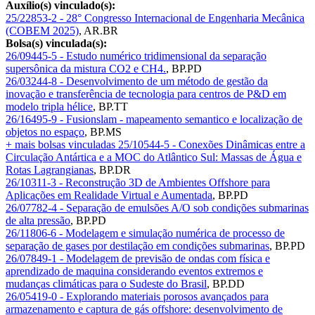
Auxílio(s) vinculado(s):
25/22853-2 - 28° Congresso Internacional de Engenharia Mecânica
(COBEM 2025)
,
AR.BR
Bolsa(s) vinculada(s):
26/09445-5 - Estudo numérico tridimensional da separação
supersônica da mistura CO2 e CH4.
,
BP.PD
26/03244-8 - Desenvolvimento de um método de gestão da
inovação e transferência de tecnologia para centros de P&D em
modelo tripla hélice
,
BP.TT
26/16495-9 - Fusionslam - mapeamento semantico e localização de
objetos no espaço
,
BP.MS
+ mais bolsas vinculadas
25/10544-5 - Conexões Dinâmicas entre a
Circulação Antártica e a MOC do Atlântico Sul: Massas de Água e
Rotas Lagrangianas
,
BP.DR
26/10311-3 - Reconstrução 3D de Ambientes Offshore para
Aplicações em Realidade Virtual e Aumentada
,
BP.PD
26/07782-4 - Separação de emulsões A/O sob condições submarinas
de alta pressão
,
BP.PD
26/11806-6 - Modelagem e simulação numérica de processo de
separação de gases por destilação em condições submarinas
,
BP.PD
26/07849-1 - Modelagem de previsão de ondas com física e
aprendizado de maquina considerando eventos extremos e
mudanças climáticas para o Sudeste do Brasil
,
BP.DD
26/05419-0 - Explorando materiais porosos avançados para
armazenamento e captura de gás offshore: desenvolvimento de