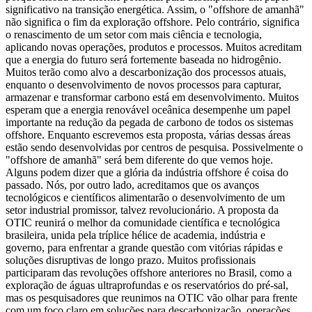
significativo na transição energética. Assim, o "offshore de amanhã"
não significa o fim da exploração offshore. Pelo contrário, significa
o renascimento de um setor com mais ciência e tecnologia,
aplicando novas operações, produtos e processos. Muitos acreditam
que a energia do futuro será fortemente baseada no hidrogênio.
Muitos terão como alvo a descarbonização dos processos atuais,
enquanto o desenvolvimento de novos processos para capturar,
armazenar e transformar carbono está em desenvolvimento. Muitos
esperam que a energia renovável oceânica desempenhe um papel
importante na redução da pegada de carbono de todos os sistemas
offshore. Enquanto escrevemos esta proposta, várias dessas áreas
estão sendo desenvolvidas por centros de pesquisa. Possivelmente o
"offshore de amanhã" será bem diferente do que vemos hoje.
Alguns podem dizer que a glória da indústria offshore é coisa do
passado. Nós, por outro lado, acreditamos que os avanços
tecnológicos e científicos alimentarão o desenvolvimento de um
setor industrial promissor, talvez revolucionário. A proposta da
OTIC reunirá o melhor da comunidade científica e tecnológica
brasileira, unida pela tríplice hélice de academia, indústria e
governo, para enfrentar a grande questão com vitórias rápidas e
soluções disruptivas de longo prazo. Muitos profissionais
participaram das revoluções offshore anteriores no Brasil, como a
exploração de águas ultraprofundas e os reservatórios do pré-sal,
mas os pesquisadores que reunimos na OTIC vão olhar para frente
com um foco claro em soluções para descarbonização, operações