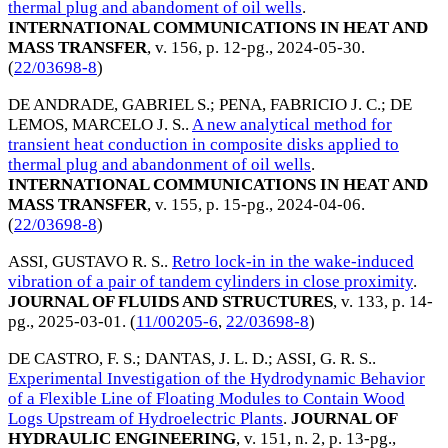
thermal plug and abandoment of oil wells
.
INTERNATIONAL COMMUNICATIONS IN HEAT AND
MASS TRANSFER
, v. 156, p. 12-pg.,
2024-05-30
.
(
22/03698-8
)
DE ANDRADE, GABRIEL S.
;
PENA, FABRICIO J. C.
;
DE
LEMOS, MARCELO J. S.
.
A new analytical method for
transient heat conduction in composite disks applied to
thermal plug and abandonment of oil wells
.
INTERNATIONAL COMMUNICATIONS IN HEAT AND
MASS TRANSFER
, v. 155, p. 15-pg.,
2024-04-06
.
(
22/03698-8
)
ASSI, GUSTAVO R. S.
.
Retro lock-in in the wake-induced
vibration of a pair of tandem cylinders in close proximity
.
JOURNAL OF FLUIDS AND STRUCTURES
, v. 133, p. 14-
pg.,
2025-03-01
. (
11/00205-6
,
22/03698-8
)
DE CASTRO, F. S.
;
DANTAS, J. L. D.
;
ASSI, G. R. S.
.
Experimental Investigation of the Hydrodynamic Behavior
of a Flexible Line of Floating Modules to Contain Wood
Logs Upstream of Hydroelectric Plants
.
JOURNAL OF
HYDRAULIC ENGINEERING
, v. 151, n. 2, p. 13-pg.,