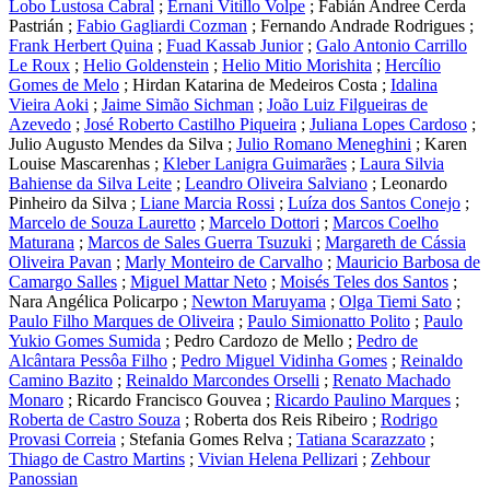
Lobo Lustosa Cabral
;
Ernani Vitillo Volpe
;
Fabián Andree Cerda
Pastrián
;
Fabio Gagliardi Cozman
;
Fernando Andrade Rodrigues
;
Frank Herbert Quina
;
Fuad Kassab Junior
;
Galo Antonio Carrillo
Le Roux
;
Helio Goldenstein
;
Helio Mitio Morishita
;
Hercílio
Gomes de Melo
;
Hirdan Katarina de Medeiros Costa
;
Idalina
Vieira Aoki
;
Jaime Simão Sichman
;
João Luiz Filgueiras de
Azevedo
;
José Roberto Castilho Piqueira
;
Juliana Lopes Cardoso
;
Julio Augusto Mendes da Silva
;
Julio Romano Meneghini
;
Karen
Louise Mascarenhas
;
Kleber Lanigra Guimarães
;
Laura Silvia
Bahiense da Silva Leite
;
Leandro Oliveira Salviano
;
Leonardo
Pinheiro da Silva
;
Liane Marcia Rossi
;
Luíza dos Santos Conejo
;
Marcelo de Souza Lauretto
;
Marcelo Dottori
;
Marcos Coelho
Maturana
;
Marcos de Sales Guerra Tsuzuki
;
Margareth de Cássia
Oliveira Pavan
;
Marly Monteiro de Carvalho
;
Mauricio Barbosa de
Camargo Salles
;
Miguel Mattar Neto
;
Moisés Teles dos Santos
;
Nara Angélica Policarpo
;
Newton Maruyama
;
Olga Tiemi Sato
;
Paulo Filho Marques de Oliveira
;
Paulo Simionatto Polito
;
Paulo
Yukio Gomes Sumida
;
Pedro Cardozo de Mello
;
Pedro de
Alcântara Pessôa Filho
;
Pedro Miguel Vidinha Gomes
;
Reinaldo
Camino Bazito
;
Reinaldo Marcondes Orselli
;
Renato Machado
Monaro
;
Ricardo Francisco Gouvea
;
Ricardo Paulino Marques
;
Roberta de Castro Souza
;
Roberta dos Reis Ribeiro
;
Rodrigo
Provasi Correia
;
Stefania Gomes Relva
;
Tatiana Scarazzato
;
Thiago de Castro Martins
;
Vivian Helena Pellizari
;
Zehbour
Panossian