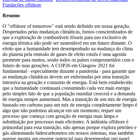
Fundações offshore
Resumo
O "offshore of tomorrow" está sendo definido em nossa geração.
Despertados pelas mudanças climáticas, fomos conscientizados de
que a exploração de combustíveis fósseis para uso exclusivo de
energia térmica não pode ser sustentável em um futuro distante. O
efeito que a humanidade tem desempenhado na mudança do clima
do planeta pela emissão de gases de efeito estufa é uma agenda
premente para muitos, senão todos os países comprometidos com o
futuro de suas gerações. A COP26 em Glasgow 2021 foi
fundamental - especialmente durante a pandemia - para garantir que
as mudanças climáticas devem ser enfrentadas por uma transição
intensiva na geração e consumo de energia. Está bem estabelecido
que a humanidade continuará consumindo cada vez mais energia
pelo simples fato de que a população mundial crescerá e a demanda
de energia sempre aumentará. Mas a transição de um mix de energia
baseado em carbono para um mix de energia completamente limpo é
algo que não podemos alcançar em um momento; requer um
processo que começa com geração de energia mais limpa e
substituição por processos mais eficientes. A indústria offshore é
primordial para essa transição, não apenas porque explora petróleo e
gás alimentando hidrocarbonetos em nossos sistemas, mas também
porque mostra um enorme potencial para desempenhar um papel