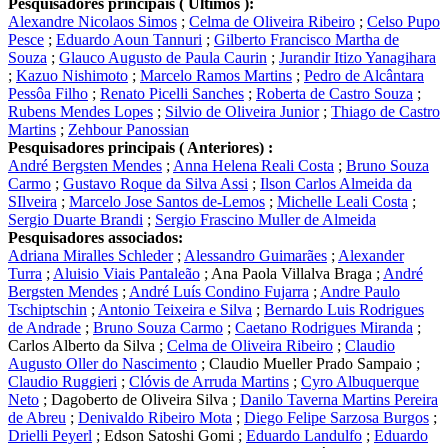
Pesquisadores principais ( Últimos ):
Alexandre Nicolaos Simos
;
Celma de Oliveira Ribeiro
;
Celso Pupo
Pesce
;
Eduardo Aoun Tannuri
;
Gilberto Francisco Martha de
Souza
;
Glauco Augusto de Paula Caurin
;
Jurandir Itizo Yanagihara
;
Kazuo Nishimoto
;
Marcelo Ramos Martins
;
Pedro de Alcântara
Pessôa Filho
;
Renato Picelli Sanches
;
Roberta de Castro Souza
;
Rubens Mendes Lopes
;
Silvio de Oliveira Junior
;
Thiago de Castro
Martins
;
Zehbour Panossian
Pesquisadores principais ( Anteriores) :
André Bergsten Mendes
;
Anna Helena Reali Costa
;
Bruno Souza
Carmo
;
Gustavo Roque da Silva Assi
;
Ilson Carlos Almeida da
SIlveira
;
Marcelo Jose Santos de-Lemos
;
Michelle Leali Costa
;
Sergio Duarte Brandi
;
Sergio Frascino Muller de Almeida
Pesquisadores associados:
Adriana Miralles Schleder
;
Alessandro Guimarães
;
Alexander
Turra
;
Aluisio Viais Pantaleão
;
Ana Paola Villalva Braga
;
André
Bergsten Mendes
;
André Luís Condino Fujarra
;
Andre Paulo
Tschiptschin
;
Antonio Teixeira e Silva
;
Bernardo Luis Rodrigues
de Andrade
;
Bruno Souza Carmo
;
Caetano Rodrigues Miranda
;
Carlos Alberto da Silva
;
Celma de Oliveira Ribeiro
;
Claudio
Augusto Oller do Nascimento
;
Claudio Mueller Prado Sampaio
;
Claudio Ruggieri
;
Clóvis de Arruda Martins
;
Cyro Albuquerque
Neto
;
Dagoberto de Oliveira Silva
;
Danilo Taverna Martins Pereira
de Abreu
;
Denivaldo Ribeiro Mota
;
Diego Felipe Sarzosa Burgos
;
Drielli Peyerl
;
Edson Satoshi Gomi
;
Eduardo Landulfo
;
Eduardo