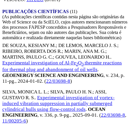
PUBLICAÇÕES CIENTÍFICAS
(11)
(As publicações científicas contidas nesta página são originárias da
Web of Science ou da SciELO, cujos autores mencionaram números
dos processos FAPESP concedidos a Pesquisadores Responsáveis e
Beneficiários, sejam ou não autores das publicações. Sua coleta é
automática e realizada diretamente naquelas bases bibliométricas)
DE SOUZA, KESIANY M.
;
DE LEMOS, MARCELO J. S.
;
RIBEIRO, ROBERTA DOS R.
;
MARIN, ANA M. G.
;
MARTINS, PAULO G. C.
;
GOUVEA, LEONARDO H.
.
Experimental investigation of Al-Fe
O
thermite reactions
2
3
for thermal plug and abandonment of oil wells
.
GEOENERGY SCIENCE AND ENGINEERING
, v. 234, p.
11-pg.,
2024-01-02
. (
22/03698-8
)
SILVA, MONICA L. L.
;
SILVA, PAULO H. N.
;
ASSI,
GUSTAVO R. S.
.
Experimental investigation of vortex-
induced vibration suppression in partially submerged
cylindrical hulls using flow-control rods
.
OCEAN
ENGINEERING
, v. 336, p. 9-pg.,
2025-09-01
. (
22/03698-8
,
11/00205-6
)