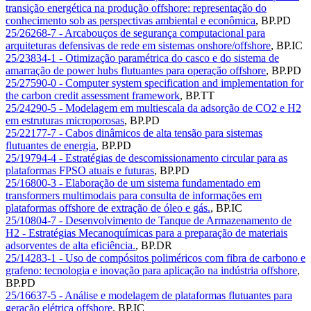
transição energética na produção offshore: representação do
conhecimento sob as perspectivas ambiental e econômica
,
BP.PD
25/26268-7 - Arcabouços de segurança computacional para
arquiteturas defensivas de rede em sistemas onshore/offshore
,
BP.IC
25/23834-1 - Otimização paramétrica do casco e do sistema de
amarração de power hubs flutuantes para operação offshore
,
BP.PD
25/27590-0 - Computer system specification and implementation for
the carbon credit assessment framework
,
BP.TT
25/24290-5 - Modelagem em multiescala da adsorção de CO2 e H2
em estruturas microporosas
,
BP.PD
25/22177-7 - Cabos dinâmicos de alta tensão para sistemas
flutuantes de energia
,
BP.PD
25/19794-4 - Estratégias de descomissionamento circular para as
plataformas FPSO atuais e futuras
,
BP.PD
25/16800-3 - Elaboração de um sistema fundamentado em
transformers multimodais para consulta de informações em
plataformas offshore de extração de óleo e gás.
,
BP.IC
25/10804-7 - Desenvolvimento de Tanque de Armazenamento de
H2 - Estratégias Mecanoquímicas para a preparação de materiais
adsorventes de alta eficiência.
,
BP.DR
25/14283-1 - Uso de compósitos poliméricos com fibra de carbono e
grafeno: tecnologia e inovação para aplicação na indústria offshore
,
BP.PD
25/16637-5 - Análise e modelagem de plataformas flutuantes para
geração elétrica offshore
,
BP.IC