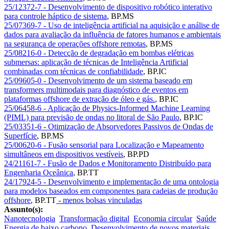
25/12372-7 - Desenvolvimento de dispositivo robótico interativo
para controle háptico de sistema
,
BP.MS
25/07369-7 - Uso de inteligência artificial na aquisição e análise de
dados para avaliação da influência de fatores humanos e ambientais
na segurança de operações offshore remotas
,
BP.MS
25/08216-0 - Detecção de degradação em bombas elétricas
submersas: aplicação de técnicas de Inteligência Artificial
combinadas com técnicas de confiabilidade
,
BP.IC
25/09605-0 - Desenvolvimento de um sistema baseado em
transformers multimodais para diagnóstico de eventos em
plataformas offshore de extração de óleo e gás.
,
BP.IC
25/06458-6 - Aplicação de Physics-Informed Machine Learning
(PIML) para previsão de ondas no litoral de São Paulo
,
BP.IC
25/03351-6 - Otimização de Absorvedores Passivos de Ondas de
Superfície
,
BP.MS
25/00620-6 - Fusão sensorial para Localização e Mapeamento
simultâneos em dispositivos vestíveis
,
BP.PD
24/21161-7 - Fusão de Dados e Monitoramento Distribuído para
Engenharia Oceânica
,
BP.TT
24/17924-5 - Desenvolvimento e implementação de uma ontologia
para modelos baseados em componentes para cadeias de produção
offshore
,
BP.TT
- menos bolsas vinculadas
Assunto(s):
Nanotecnologia
Transformação digital
Economia circular
Saúde
Energia de baixo carbono
Desenvolvimento de novos materiais