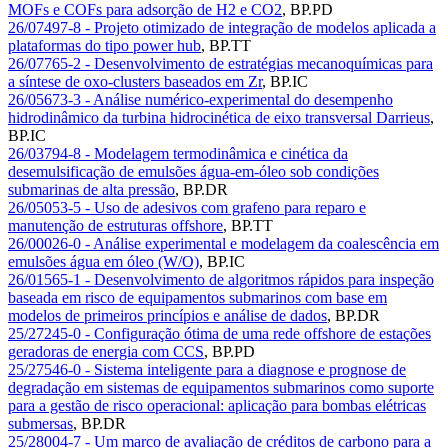
MOFs e COFs para adsorção de H2 e CO2
,
BP.PD
26/07497-8 - Projeto otimizado de integração de modelos aplicada a
plataformas do tipo power hub
,
BP.TT
26/07765-2 - Desenvolvimento de estratégias mecanoquímicas para
a síntese de oxo-clusters baseados em Zr
,
BP.IC
26/05673-3 - Análise numérico-experimental do desempenho
hidrodinâmico da turbina hidrocinética de eixo transversal Darrieus
,
BP.IC
26/03794-8 - Modelagem termodinâmica e cinética da
desemulsificação de emulsões água-em-óleo sob condições
submarinas de alta pressão
,
BP.DR
26/05053-5 - Uso de adesivos com grafeno para reparo e
manutenção de estruturas offshore
,
BP.TT
26/00026-0 - Análise experimental e modelagem da coalescência em
emulsões água em óleo (W/O)
,
BP.IC
26/01565-1 - Desenvolvimento de algoritmos rápidos para inspeção
baseada em risco de equipamentos submarinos com base em
modelos de primeiros princípios e análise de dados
,
BP.DR
25/27245-0 - Configuração ótima de uma rede offshore de estações
geradoras de energia com CCS
,
BP.PD
25/27546-0 - Sistema inteligente para a diagnose e prognose de
degradação em sistemas de equipamentos submarinos como suporte
para a gestão de risco operacional: aplicação para bombas elétricas
submersas
,
BP.DR
25/28004-7 - Um marco de avaliação de créditos de carbono para a