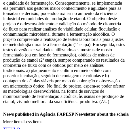
e qualidade da fermentação. Consequentemente, se implementada
ela permitirá aos gestores maior conhecimento e agilidade para as
tomadas de decisão, podendo auxiliar no aumento da eficiência
industrial em unidades de produção de etanol. O objetivo deste
projeto é o desenvolvimento e validação do método de citometria
de fluxo para realizar análises de viabilidade celular, floculação e
contaminação microbiana, durante a fermentação alcoólica. O
projeto compreende a realização de testes laboratoriais para ajustes
de metodologia durante a fermentação (1ª etapa). Em seguida, estes
testes deverão ser validados utilizando-se amostras de mosto
fermentado (ou em fase de fermentação), obtidas de usinas de
produção de etanol (2ª etapa), sempre comparando os resultados da
citometria de fluxo com os obtidos por meio de análises
tradicionais: a) plaqueamento e cultura em meio sólido com
posterior incubação, seguido de contagem de colônias e b)
contagem de células viáveis por meio de coloração e observação
em microscópio óptico. No final do projeto, espera-se poder ofertar
as metodologias desenvolvidas, na forma de serviços de
monitoramento de fermentação alcoólica, às usinas de produção de
etanol, visando melhoria da sua eficiência produtiva. (AU)
News published in Agência FAPESP Newsletter about the schola
More items
Less items