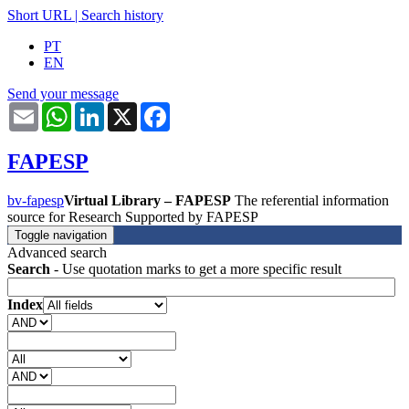
Short URL
|
Search history
PT
EN
Send your message
Email
WhatsApp
LinkedIn
X
Facebook
FAPESP
bv-fapesp
Virtual Library – FAPESP
The referential information
source for Research Supported by FAPESP
Toggle navigation
Advanced search
Search
- Use quotation marks to get a more specific result
Index