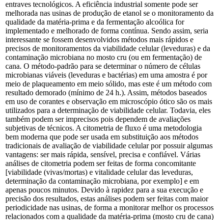
entraves tecnológicos. A eficiência industrial somente pode ser
melhorada nas usinas de produção de etanol se o monitoramento da
qualidade da matéria-prima e da fermentação alcoólica for
implementado e melhorado de forma contínua. Sendo assim, seria
interessante se fossem desenvolvidos métodos mais rápidos e
precisos de monitoramentos da viabilidade celular (leveduras) e da
contaminação microbiana no mosto cru (ou em fermentação) de
cana. O método-padrão para se determinar o número de células
microbianas viáveis (leveduras e bactérias) em uma amostra é por
meio de plaqueamento em meio sólido, mas este é um método com
resultado demorado (mínimo de 24 h.). Assim, métodos baseados
em uso de corantes e observação em microscópio ótico são os mais
utilizados para a determinação de viabilidade celular. Todavia, eles
também podem ser imprecisos pois dependem de avaliações
subjetivas de técnicos. A citometria de fluxo é uma metodologia
bem moderna que pode ser usada em substituição aos métodos
tradicionais de avaliação de viabilidade celular por possuir algumas
vantagens: ser mais rápida, sensível, precisa e confiável. Várias
análises de citometria podem ser feitas de forma concomitante
[viabilidade (vivas/mortas) e vitalidade celular das leveduras,
determinação da contaminação microbiana, por exemplo] e em
apenas poucos minutos. Devido à rapidez para a sua execução e
precisão dos resultados, estas análises podem ser feitas com maior
periodicidade nas usinas, de forma a monitorar melhor os processos
relacionados com a qualidade da matéria-prima (mosto cru de cana)