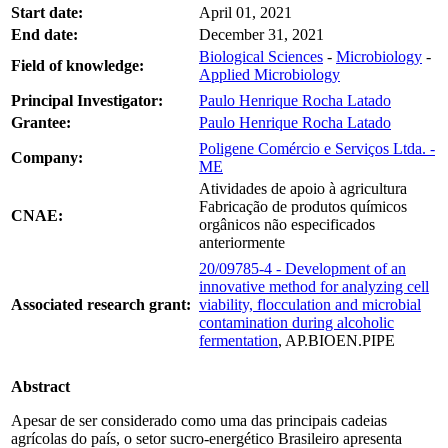
Start date:
April 01, 2021
End date:
December 31, 2021
Biological Sciences
-
Microbiology
-
Field of knowledge:
Applied Microbiology
Principal Investigator:
Paulo Henrique Rocha Latado
Grantee:
Paulo Henrique Rocha Latado
Poligene Comércio e Serviços Ltda. -
Company:
ME
Atividades de apoio à agricultura
Fabricação de produtos químicos
CNAE:
orgânicos não especificados
anteriormente
20/09785-4 - Development of an
innovative method for analyzing cell
Associated research grant:
viability, flocculation and microbial
contamination during alcoholic
fermentation
, AP.BIOEN.PIPE
Abstract
Apesar de ser considerado como uma das principais cadeias
agrícolas do país, o setor sucro-energético Brasileiro apresenta