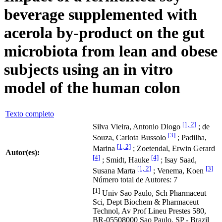
beverage supplemented with
acerola by-product on the gut
microbiota from lean and obese
subjects using an in vitro
model of the human colon
Texto completo
[1, 2]
Silva Vieira, Antonio Diogo
; de
[3]
Souza, Carlota Bussolo
; Padilha,
[1, 2]
Marina
; Zoetendal, Erwin Gerard
Autor(es):
[4]
[4]
; Smidt, Hauke
; Isay Saad,
[1, 2]
[3]
Susana Marta
; Venema, Koen
Número total de Autores: 7
[1]
Univ Sao Paulo, Sch Pharmaceut
Sci, Dept Biochem & Pharmaceut
Technol, Av Prof Lineu Prestes 580,
BR-05508000 Sao Paulo, SP - Brazil