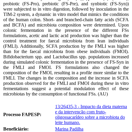
probiotic (FS-Pro), prebiotic (FS-Pre), and synbiotic (FS-Syn))
were subjected to in vitro digestion, followed by inoculation in the
TIM-2 system, a dynamic in vitro model that mimics the conditions
of the human colon. Short- and branched-chain fatty acids (SCFA
and BCFA) and microbiota composition were determined. Upon
colonic fermentation in the presence of the different FSs
formulations, acetic and lactic acid production was higher than the
control treatment for faecal microbiota from lean individuals
(FMLI). Additionally, SCFA production by the FMLI was higher
than for the faecal microbiota from obese individuals (FMOI).
Bifidobacterium spp. and Lactobacillus spp. populations increased
during simulated colonic fermentation in the presence of FS-Syn in
the FMLI and FMOI. FS formulations also changed the
composition of the FMOI, resulting in a profile more similar to the
FMLI. The changes in the composition and the increase in SCFA
production observed for the FMLI and FMOI during these in vitro
fermentations suggest a potential modulation effect of these
microbiotas by the consumption of functional FSs. (AU)
13/26435-3 - Impacto da dieta materna
e da intervenção com fruto-
Processo FAPESP:
oligossacarídeo sobre a microbiota do
leite humano.
Beneficiário:
Marina Padilha