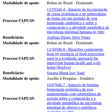
Modalidade de apoio:
Bolsas no Brasil - Doutorado
13/19346-4 - Impacto da incorporação
de cepas probióticas e de subprodutos
de frutas em um produto de soja
Processo FAPESP:
fermentado simbiótico e sobre a
composição e a atividade metabólica da
microbiota intestinal humana in vitro
Beneficiário:
Antônio Diogo Silva Vieira
Modalidade de apoio:
Bolsas no Brasil - Doutorado
13/50506-8 - Bioactive components
from by-products of food processing
Processo FAPESP:
used in a symbiotic approach for
improving human health and well-
being (BioSyn)
Beneficiário:
Susana Marta Isay Saad
Modalidade de apoio:
Auxílio à Pesquisa - Temático
16/07940-7 - Impacto de bebidas
fermentada probiótica de soja
suplementada com subprodutos de
Processo FAPESP:
acerola sobre a composição e a
atividade metabólica da microbiota
intestinal de obesos e eutróficos
avaliados in vitro