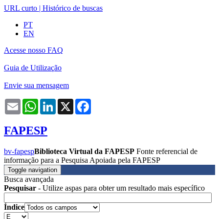
URL curto
|
Histórico de buscas
PT
EN
Acesse nosso FAQ
Guia de Utilização
Envie sua mensagem
Email
WhatsApp
LinkedIn
X
Facebook
FAPESP
bv-fapesp
Biblioteca Virtual da FAPESP
Fonte referencial de
informação para a Pesquisa Apoiada pela FAPESP
Toggle navigation
Busca avançada
Pesquisar
- Utilize aspas para obter um resultado mais específico
Índice