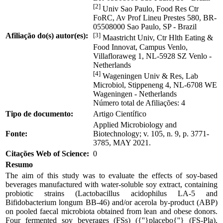
[2]
Univ Sao Paulo, Food Res Ctr
FoRC, Av Prof Lineu Prestes 580, BR-
05508000 Sao Paulo, SP - Brazil
Afiliação do(s) autor(es):
[3]
Maastricht Univ, Ctr Hlth Eating &
Food Innovat, Campus Venlo,
Villafloraweg 1, NL-5928 SZ Venlo -
Netherlands
[4]
Wageningen Univ & Res, Lab
Microbiol, Stippeneng 4, NL-6708 WE
Wageningen - Netherlands
Número total de Afiliações: 4
Tipo de documento:
Artigo Científico
Applied Microbiology and
Fonte:
Biotechnology; v. 105, n. 9, p. 3771-
3785, MAY 2021.
Citações Web of Science:
0
Resumo
The aim of this study was to evaluate the effects of soy-based
beverages manufactured with water-soluble soy extract, containing
probiotic strains (Lactobacillus acidophilus LA-5 and
Bifidobacterium longum BB-46) and/or acerola by-product (ABP)
on pooled faecal microbiota obtained from lean and obese donors.
Four fermented soy beverages (FSs) ({''}placebo{''} (FS-Pla),