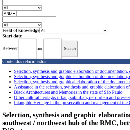
Field of knowledge
Start date
Between
and
Conteúdos relacionados
Selection, synthesis and graphic elaboration of documentation, c
Selection, synthesis and graphic elaboration of documentation, c
Selection, synthesis and graphical elaboration of the documentati
Assistance in the selection, synthesis and graphic elaboration of
Black Architectures and Memories in the state of São Paulo.
Other cultural heritage: urban, suburban, peri-urban and preserva
Intangible Heritage in the preservation and management of the 
Selection, synthesis and graphic elaboratio
southwest / northwest hub of the RMC, be