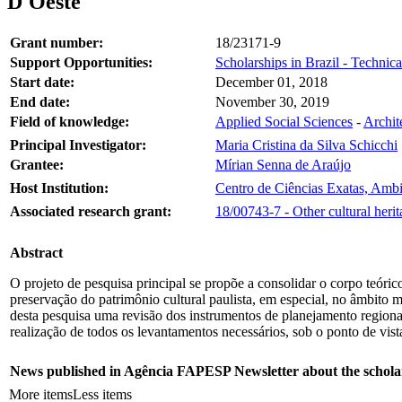
D'Oeste
Grant number:
18/23171-9
Support Opportunities:
Scholarships in Brazil - Technic
Start date:
December 01, 2018
End date:
November 30, 2019
Field of knowledge:
Applied Social Sciences
-
Archit
Principal Investigator:
Maria Cristina da Silva Schicchi
Grantee:
Mírian Senna de Araújo
Host Institution:
Centro de Ciências Exatas, Ambi
Associated research grant:
18/00743-7 - Other cultural heri
Abstract
O projeto de pesquisa principal se propõe a consolidar o corpo teóric
preservação do patrimônio cultural paulista, em especial, no âmbito
desta pesquisa uma revisão dos instrumentos de planejamento regional 
realização de todos os levantamentos necessários, sob o ponto de vista
News published in Agência FAPESP Newsletter about the schola
More items
Less items