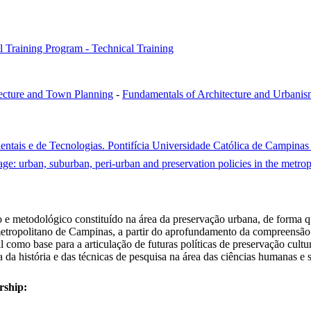
al Training Program - Technical Training
ecture and Town Planning
-
Fundamentals of Architecture and Urbani
entais e de Tecnologias. Pontifícia Universidade Católica de Campin
tage: urban, suburban, peri-urban and preservation policies in the metr
o e metodológico constituído na área da preservação urbana, de forma qu
 metropolitano de Campinas, a partir do aprofundamento da compreensão 
como base para a articulação de futuras políticas de preservação cultur
 da história e das técnicas de pesquisa na área das ciências humanas e s
rship: