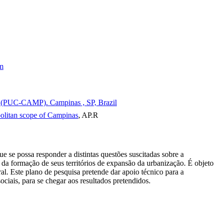
sm
as (PUC-CAMP). Campinas , SP, Brazil
opolitan scope of Campinas
, AP.R
e se possa responder a distintas questões suscitadas sobre a
da formação de seus territórios de expansão da urbanização. É objeto
al. Este plano de pesquisa pretende dar apoio técnico para a
ociais, para se chegar aos resultados pretendidos.