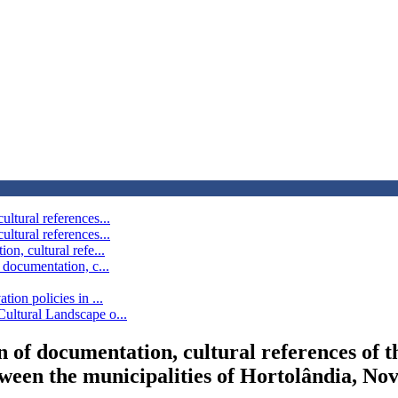
ultural references...
ultural references...
on, cultural refe...
 documentation, c...
tion policies in ...
Cultural Landscape o...
n of documentation, cultural references of th
tween the municipalities of Hortolândia, N