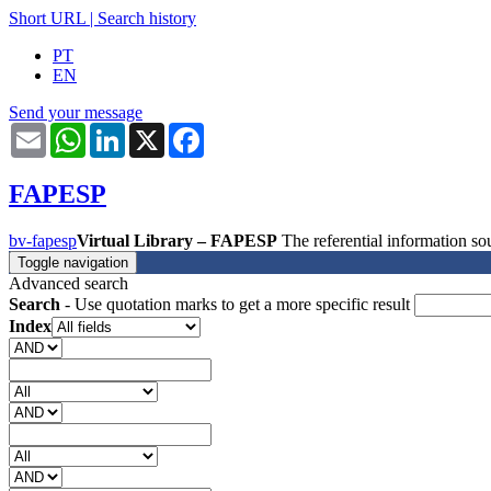
Short URL
|
Search history
PT
EN
Send your message
Email
WhatsApp
LinkedIn
X
Facebook
FAPESP
bv-fapesp
Virtual Library – FAPESP
The referential information 
Toggle navigation
Advanced search
Search
- Use quotation marks to get a more specific result
Index