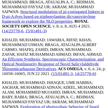
MUHAMMAD
;
BRAGA, ATAUALPA A. C.
;
REHMAN,
MUHAMMAD FAYYAZ UR
;
AKRAM, MUHAMMAD
SAFWAN
.
Structural modulation of pi-conjugated linkers in
D-pi-A dyes based on triphenylamine dicyanovinylene
framework to explore the NLO properties
.
ROYAL
SOCIETY OPEN SCIENCE
, v. 8, n. 8,
AUG 4 2021
.
(
14/25770-6
,
15/01491-3
)
KHALID, MUHAMMAD
;
JAWARIA, RIFAT
;
KHAN,
MUHAMMAD USMAN
;
BRAGA, ATAUALPA ALBERT
CARMO
;
SHAFIQ, ZAHID
;
IMRAN, MUHAMMAD
;
ZAFAR, HAFIZ MUHAMMAD AHMAD
;
IRFAN, AHMAD
.
An Efficient Synthesis, Spectroscopic Characterization, and
Optical Nonlinearity Response of Novel Salicylaldehyde
Thiosemicarbazone Derivatives
.
ACS OMEGA
, v. 6, n. 24, p.
16058-16065,
JUN 22 2021
. (
15/01491-3
,
14/25770-6
)
KHALID, MUHAMMAD
;
ISHAQUE, UME HABIBA
;
ASGHAR, MUHAMMAD ADNAN
;
ADEEL, MUHAMMAD
;
ALAM, MOHAMMED MUJAHID
;
IMRAN, MUHAMMAD
;
BABY, RABIA
;
BRAGA, ATAUALPA A. C.
;
REHMAN,
MUHAMMAD FAYYAZ UR
;
AKRAM, MUHAMMAD
SAFWAN
.
Exploration of photovoltaic behavior of fused