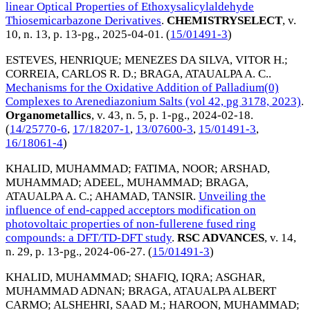
linear Optical Properties of Ethoxysalicylaldehyde
Thiosemicarbazone Derivatives
.
CHEMISTRYSELECT
, v.
10, n. 13, p. 13-pg.,
2025-04-01
. (
15/01491-3
)
ESTEVES, HENRIQUE
;
MENEZES DA SILVA, VITOR H.
;
CORREIA, CARLOS R. D.
;
BRAGA, ATAUALPA A. C.
.
Mechanisms for the Oxidative Addition of Palladium(0)
Complexes to Arenediazonium Salts (vol 42, pg 3178, 2023)
.
Organometallics
, v. 43, n. 5, p. 1-pg.,
2024-02-18
.
(
14/25770-6
,
17/18207-1
,
13/07600-3
,
15/01491-3
,
16/18061-4
)
KHALID, MUHAMMAD
;
FATIMA, NOOR
;
ARSHAD,
MUHAMMAD
;
ADEEL, MUHAMMAD
;
BRAGA,
ATAUALPA A. C.
;
AHAMAD, TANSIR
.
Unveiling the
influence of end-capped acceptors modification on
photovoltaic properties of non-fullerene fused ring
compounds: a DFT/TD-DFT study
.
RSC ADVANCES
, v. 14,
n. 29, p. 13-pg.,
2024-06-27
. (
15/01491-3
)
KHALID, MUHAMMAD
;
SHAFIQ, IQRA
;
ASGHAR,
MUHAMMAD ADNAN
;
BRAGA, ATAUALPA ALBERT
CARMO
;
ALSHEHRI, SAAD M.
;
HAROON, MUHAMMAD
;