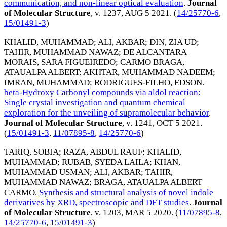
communication, and non-linear optical evaluation
.
Journal
of Molecular Structure
, v. 1237,
AUG 5 2021
. (
14/25770-6
,
15/01491-3
)
KHALID, MUHAMMAD
;
ALI, AKBAR
;
DIN, ZIA UD
;
TAHIR, MUHAMMAD NAWAZ
;
DE ALCANTARA
MORAIS, SARA FIGUEIREDO
;
CARMO BRAGA,
ATAUALPA ALBERT
;
AKHTAR, MUHAMMAD NADEEM
;
IMRAN, MUHAMMAD
;
RODRIGUES-FILHO, EDSON
.
beta-Hydroxy Carbonyl compounds via aldol reaction:
Single crystal investigation and quantum chemical
exploration for the unveiling of supramolecular behavior
.
Journal of Molecular Structure
, v. 1241,
OCT 5 2021
.
(
15/01491-3
,
11/07895-8
,
14/25770-6
)
TARIQ, SOBIA
;
RAZA, ABDUL RAUF
;
KHALID,
MUHAMMAD
;
RUBAB, SYEDA LAILA
;
KHAN,
MUHAMMAD USMAN
;
ALI, AKBAR
;
TAHIR,
MUHAMMAD NAWAZ
;
BRAGA, ATAUALPA ALBERT
CARMO
.
Synthesis and structural analysis of novel indole
derivatives by XRD, spectroscopic and DFT studies
.
Journal
of Molecular Structure
, v. 1203,
MAR 5 2020
. (
11/07895-8
,
14/25770-6
,
15/01491-3
)