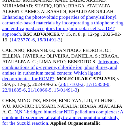
KHALID, MUHAMMAD
;
AMIR, LAIBA
;
ARSHAD,
MUHAMMAD
;
SHAFIQ, IQRA
;
BRAGA, ATAUALPA
ALBERT CARMO
;
ALRASHIDI, KHALID ABDULLAH
.
Enhancing the photovoltaic properties of phenylsulfonyl
carbazole-based materials by incorporating a thiophene ring
and end-capped acceptors for organic solar cells: a DFT
approach
.
RSC ADVANCES
, v. 15, n. 8, p. 12-pg.,
2025-02-
19
. (
14/25770-6
,
15/01491-3
)
CAETANO, RENAN B. G.
;
SANTIAGO, PEDRO H. O.
;
ELLENA, JAVIER A.
;
OLIVEIRA, DANIEL A. S.
;
BRAGA,
ATAUALPA A. C.
;
LIMA-NETO, BENEDITO S.
.
Intriguing
combinations of
p
-cymene, chloride ion, phosphines, and
amines in ruthenium metal centers: Which ligand
decoordinates for ROMP?
.
MOLECULAR CATALYSIS
, v.
569, p. 12-pg.,
2024-09-25
. (
23/17102-2
,
17/15850-0
,
22/01685-6
,
21/10066-5
,
15/01491-3
)
CHEN, MING-TSZ
;
HSIEH, BING-YAN
;
LIU, YI-HUNG
;
WU, KUO-HUI
;
LUSSARI, NATALIA
;
BRAGA, ATAUALPA
A. C.
.
N,N `-bridged binuclear NHC palladium complexes: A
combined experimental catalytic and computational study
for the Suzuki reaction
.
Applied Organometallic