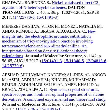
GHADWAL, RAJENDRA S.
.
Nickel-catalysed direct C2-
arylation of N-heterocyclic carbenes
.
DALTON
TRANSACTIONS
, v. 46, n. 36, p. 12027-12031,
SEP 28
2017
. (
14/25770-6
,
15/01491-3
)
MENEZES DA SILVA, VITOR H.
;
MONEZI, NATALIA M.
;
ANDO, ROMULO A.
;
BRAGA, ATAUALPA A. C.
.
New
insights into the electrophilic aromatic substitution
mechanism of tricyanovinylation reaction involving
tetracyanoethylene and N,N-dimethylaniline: An
interpretation based on density functional theory
calculations
.
Journal of Molecular Structure
, v. 1142, p.
58-65,
AUG 15 2017
. (
15/01491-3
,
15/11840-5
,
13/04813-6
,
14/25770-6
)
ARSHAD, MUHAMMAD NADEEM
;
AL-DIES, AL-ANOOD
M.
;
ASIRI, ABDULLAH M.
;
KHALID, MUHAMMAD
;
BIRINJI, ABDULHADI SALIH
;
AL-AMRY, KHALID A.
;
BRAGA, ATAUALPA A. C.
.
Synthesis, crystal structures,
spectroscopic and nonlinear optical properties of chalcone
derivatives: A combined experimental and theoretical study
.
Journal of Molecular Structure
, v. 1141, p. 142-156,
AUG
5 2017
. (
14/25770-6
,
15/01491-3
)