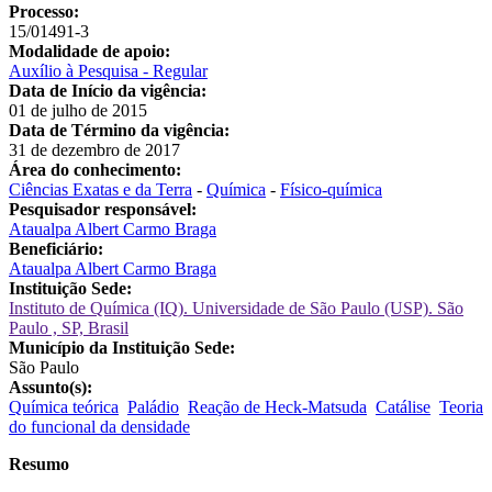
Processo:
15/01491-3
Modalidade de apoio:
Auxílio à Pesquisa - Regular
Data de Início da vigência:
01 de julho de 2015
Data de Término da vigência:
31 de dezembro de 2017
Área do conhecimento:
Ciências Exatas e da Terra
-
Química
-
Físico-química
Pesquisador responsável:
Ataualpa Albert Carmo Braga
Beneficiário:
Ataualpa Albert Carmo Braga
Instituição Sede:
Instituto de Química (IQ). Universidade de São Paulo (USP). São
Paulo , SP, Brasil
Município da Instituição Sede:
São Paulo
Assunto(s):
Química teórica
Paládio
Reação de Heck-Matsuda
Catálise
Teoria
do funcional da densidade
Resumo