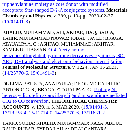
triphenylamine moiety as core donor with modified
acceptors: Star-shaped D-?-A conjugated systems
.
Materials
Chemistry and Physics
, v. 299, p. 13-pg.,
2023-02-27
.
(
15/01491-3
)
KHALID, MUHAMMAD
;
ALI, AKBAR
;
HAQ, SADIA
;
TAHIR, MUHAMMAD NAWAZ
;
IQBAL, JAVED
;
BRAGA,
ATAUALPA A. C.
;
ASHFAQ, MUHAMMAD
;
AKHTAR,
SAMEE UL HASSAN
.
O-4-Acetylamino-
benzenesulfonylated pyrimidine derivatives: synthesis, SC-
XRD, DFT analysis and electronic behaviour investigation
.
Journal of Molecular Structure
, v. 1224,
JAN 15 2021
.
(
14/25770-6
,
15/01491-3
)
DE LIMA BATISTA, ANA PAULA
;
DE OLIVEIRA-FILHO,
ANTONIO G. S.
;
BRAGA, ATAUALPA A. C.
.
Probing N-
heterocyclic olefin as ancillary ligand in scandium-mediated
CO2 to CO conversion
.
THEORETICAL CHEMISTRY
ACCOUNTS
, v. 139, n. 3,
MAR 2020
. (
15/01491-3
,
17/18238-4
,
15/11714-0
,
14/25770-6
,
17/11631-2
)
TARIQ, SOBIA
;
KHALID, MUHAMMAD
;
RAZA, ABDUL
RAUF
;
RUBAB, SYEDA LAILA
;
DE ALCANTARA