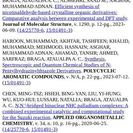
BRAGA, ATAUALPA A. C.
;
ALSHEHRI, SAAD M.
;
ASGHAR,
MUHAMMAD ADNAN
.
Efficient synthesis of
nicotinaldehyde-based crystalline organic derivatives:
Comparative analysis between experimental and DFT study
.
Journal of Molecular Structure
, v. 1290, p. 12-pg.,
2023-
06-09
. (
14/25770-6
,
15/01491-3
)
HAROON, MUHAMMAD
;
AKHTAR, TASHFEEN
;
KHALID,
MUHAMMAD
;
MEHMOOD, HASNAIN
;
ASGHAR,
MUHAMMAD ADNAN
;
AHAMAD, TANSIR
;
AHMED,
SARFRAZ
;
BRAGA, ATAUALPA A. C.
.
Synthesis,
Spectroscopic and Quantum Chemical Studies of N-
Pentylhydrazinylthiazole Derivatives
.
POLYCYCLIC
AROMATIC COMPOUNDS
, v. N/A, p. 22-pg.,
2023-07-12
.
(
15/01491-3
)
CHEN, MING-TSZ
;
HSIEH, BING-YAN
;
LIU, YI-HUNG
;
WU, KUO-HUI
;
LUSSARI, NATALIA
;
BRAGA, ATAUALPA
A. C.
.
N,N '-bridged binuclear NHC palladium complexes: A
combined experimental catalytic and computational study
for the Suzuki reaction
.
APPLIED ORGANOMETALLIC
CHEMISTRY
, v. 34, n. 10, p. 16-pg.,
2020-06-25
.
(
14/25770-6
,
15/01491-3
)