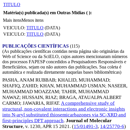
TITULO
Matéria(s) publicada(s) em Outras Mídias (
):
Mais itens
Menos itens
VEICULO:
TITULO
(DATA)
VEICULO:
TITULO
(DATA)
PUBLICAÇÕES CIENTÍFICAS
(115)
(As publicações científicas contidas nesta página são originárias da
Web of Science ou da SciELO, cujos autores mencionaram números
dos processos FAPESP concedidos a Pesquisadores Responsáveis e
Beneficiários, sejam ou não autores das publicações. Sua coleta é
automática e realizada diretamente naquelas bases bibliométricas)
PASHA, ANAM RUBBAB
;
KHALID, MUHAMMAD
;
SHAFIQ, ZAHID
;
KHAN, MUHAMMAD USMAN
;
NASEER,
MUHAMMAD MOAZZAM
;
TAHIR, MUHAMMAD
NAWAZ
;
HUSSAIN, RIAZ
;
BRAGA, ATAUALPA ALBERT
CARMO
;
JAWARIA, RIFAT
.
A comprehensive study of
structural, non-covalent interactions and electronic insights
into N-aryl substituted thiosemicarbazones via SC-XRD and
first-principles DFT approach
.
Journal of Molecular
Structure
, v. 1230,
APR 15 2021
. (
15/01491-3
,
14/25770-6
)