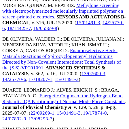
MOREIRA
;
QUINAZ, M. BEATRIZ
.
Methylone screening
with electropolymerized molecularly imprinted polymer on
screen-printed electrodes
.
SENSORS AND ACTUATORS B-
CHEMICAL
, v. 316,
JUL 15 2020
. (
15/01491-3
,
14/25770-
6
,
18/14425-7
,
19/05569-8
)
DE OLIVEIRA, VALDEIR C.
;
DE OLIVEIRA, JULIANA M.
;
MENEZES DA SILVA, VITOR H.
;
KHAN, ISMAT U.
;
CORREIA, CARLOS ROQUE D.
.
Enantioselective Heck-
Matsuda Reactions of Spirocyclopentenyl Hydantoins
Directed by Non-Covalent Interactions: Total Synthesis of
the (S,S)-VPC01091
.
ADVANCED SYNTHESIS &
CATALYSIS
, v. 362, n. 16,
JUL 2020
. (
13/07600-3
,
14/25770-6
,
17/18207-1
,
15/01491-3
)
DUARTE, LEONARDO J.
;
ALVES, ERICK H. S.
;
BRAGA,
ATAUALPA A. C.
.
Energetic Origins of the Hydrogen-Bond
Redshift: IQA Partitioning of Normal Mode Force Constants
.
Journal of Physical Chemistry A
, v. 129, n. 28, p. 8-pg.,
2025-07-07
. (
22/09269-1
,
15/01491-3
,
19/17874-0
,
24/07892-9
,
13/08293-7
)