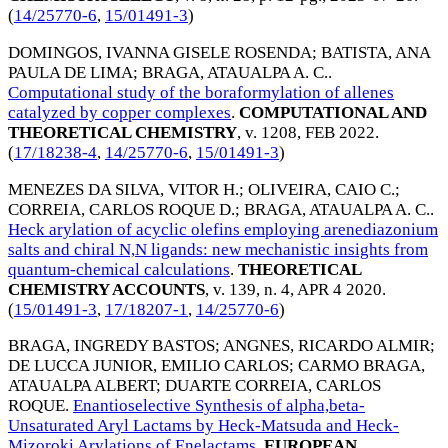
(
14/25770-6
,
15/01491-3
)
DOMINGOS, IVANNA GISELE ROSENDA
;
BATISTA, ANA
PAULA DE LIMA
;
BRAGA, ATAUALPA A. C.
.
Computational study of the boraformylation of allenes
catalyzed by copper complexes
.
COMPUTATIONAL AND
THEORETICAL CHEMISTRY
, v. 1208,
FEB 2022
.
(
17/18238-4
,
14/25770-6
,
15/01491-3
)
MENEZES DA SILVA, VITOR H.
;
OLIVEIRA, CAIO C.
;
CORREIA, CARLOS ROQUE D.
;
BRAGA, ATAUALPA A. C.
.
Heck arylation of acyclic olefins employing arenediazonium
salts and chiral N,N ligands: new mechanistic insights from
quantum-chemical calculations
.
THEORETICAL
CHEMISTRY ACCOUNTS
, v. 139, n. 4,
APR 4 2020
.
(
15/01491-3
,
17/18207-1
,
14/25770-6
)
BRAGA, INGREDY BASTOS
;
ANGNES, RICARDO ALMIR
;
DE LUCCA JUNIOR, EMILIO CARLOS
;
CARMO BRAGA,
ATAUALPA ALBERT
;
DUARTE CORREIA, CARLOS
ROQUE
.
Enantioselective Synthesis of alpha,beta-
Unsaturated Aryl Lactams by Heck-Matsuda and Heck-
Mizoroki Arylations of Enelactams
.
EUROPEAN