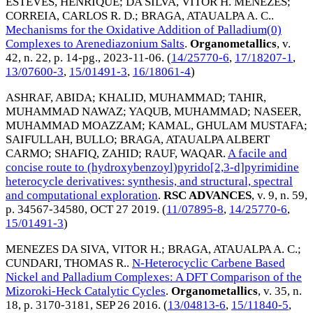
ESTEVES, HENRIQUE
;
DA SILVA, VITOR H. MENEZES
;
CORREIA, CARLOS R. D.
;
BRAGA, ATAUALPA A. C.
.
Mechanisms for the Oxidative Addition of Palladium(0)
Complexes to Arenediazonium Salts
.
Organometallics
, v.
42, n. 22, p. 14-pg.,
2023-11-06
. (
14/25770-6
,
17/18207-1
,
13/07600-3
,
15/01491-3
,
16/18061-4
)
ASHRAF, ABIDA
;
KHALID, MUHAMMAD
;
TAHIR,
MUHAMMAD NAWAZ
;
YAQUB, MUHAMMAD
;
NASEER,
MUHAMMAD MOAZZAM
;
KAMAL, GHULAM MUSTAFA
;
SAIFULLAH, BULLO
;
BRAGA, ATAUALPA ALBERT
CARMO
;
SHAFIQ, ZAHID
;
RAUF, WAQAR
.
A facile and
concise route to (hydroxybenzoyl)pyrido[2,3-d]pyrimidine
heterocycle derivatives: synthesis, and structural, spectral
and computational exploration
.
RSC ADVANCES
, v. 9, n. 59,
p. 34567-34580,
OCT 27 2019
. (
11/07895-8
,
14/25770-6
,
15/01491-3
)
MENEZES DA SIVA, VITOR H.
;
BRAGA, ATAUALPA A. C.
;
CUNDARI, THOMAS R.
.
N-Heterocyclic Carbene Based
Nickel and Palladium Complexes: A DFT Comparison of the
Mizoroki-Heck Catalytic Cycles
.
Organometallics
, v. 35, n.
18, p. 3170-3181,
SEP 26 2016
. (
13/04813-6
,
15/11840-5
,