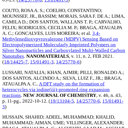
COUTO, ROSA A. S.
;
COELHO, CONSTANTINO
;
MOUNSSEF, JR., BASSIM
;
MORAIS, SARA F. DE A.
;
LIMA,
CAMILA D.
;
DOS SANTOS, WALLANS T. P.
;
CARVALHO,
FELIX
;
RODRIGUES, CECILIA M. P.
;
BRAGA, ATAUALPA
A. C.
;
GONCALVES, LUIS MOREIRA
; et al.
3,4-
Methylenedioxypyrovalerone (MDPV) Sensing Based on
Electropolymerized Molecularly Imprinted Polymers on
Silver Nanoparticles and Carboxylated Multi-Walled Carbon
Nanotubes
.
NANOMATERIALS
, v. 11, n. 2,
FEB 2021
.
(
18/14425-7
,
15/01491-3
,
14/25770-6
)
LUSSARI, NATALIA
;
KHAN, AJMIR
;
PILLI, RONALDO A.
;
DOS SANTOS, ALCINDO A.
;
SILVA, LUIZ F., JR.
;
BRAGA,
ATAUALPA A. C.
.
A DFT study on the formation of
heterocycles via iodine(iii)-promoted ring expansion
reactions
.
NEW JOURNAL OF CHEMISTRY
, v. 46, n. 43,
p. 11-pg.,
2022-10-12
. (
19/13104-5
,
14/25770-6
,
15/01491-
3
)
HUSSAIN, SHAHID
;
ADEEL, MUHAMMAD
;
KHALID,
MUHAMMAD
;
AIMAN, UME
;
VILLINGER, ALEXANDER
;