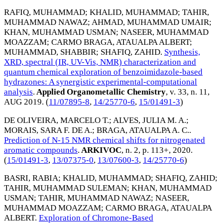
RAFIQ, MUHAMMAD
;
KHALID, MUHAMMAD
;
TAHIR,
MUHAMMAD NAWAZ
;
AHMAD, MUHAMMAD UMAIR
;
KHAN, MUHAMMAD USMAN
;
NASEER, MUHAMMAD
MOAZZAM
;
CARMO BRAGA, ATAUALPA ALBERT
;
MUHAMMAD, SHABBIR
;
SHAFIQ, ZAHID
.
Synthesis,
XRD, spectral (IR, UV-Vis, NMR) characterization and
quantum chemical exploration of benzoimidazole-based
hydrazones: A synergistic experimental-computational
analysis
.
Applied Organometallic Chemistry
, v. 33, n. 11,
AUG 2019
. (
11/07895-8
,
14/25770-6
,
15/01491-3
)
DE OLIVEIRA, MARCELO T.
;
ALVES, JULIA M. A.
;
MORAIS, SARA F. DE A.
;
BRAGA, ATAUALPA A. C.
.
Prediction of N-15 NMR chemical shifts for nitrogenated
aromatic compounds
.
ARKIVOC
, n. 2, p. 113+,
2020
.
(
15/01491-3
,
13/07375-0
,
13/07600-3
,
14/25770-6
)
BASRI, RABIA
;
KHALID, MUHAMMAD
;
SHAFIQ, ZAHID
;
TAHIR, MUHAMMAD SULEMAN
;
KHAN, MUHAMMAD
USMAN
;
TAHIR, MUHAMMAD NAWAZ
;
NASEER,
MUHAMMAD MOAZZAM
;
CARMO BRAGA, ATAUALPA
ALBERT
.
Exploration of Chromone-Based