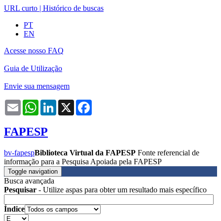
URL curto
|
Histórico de buscas
PT
EN
Acesse nosso FAQ
Guia de Utilização
Envie sua mensagem
Email
WhatsApp
LinkedIn
X
Facebook
FAPESP
bv-fapesp
Biblioteca Virtual da FAPESP
Fonte referencial de
informação para a Pesquisa Apoiada pela FAPESP
Toggle navigation
Busca avançada
Pesquisar
- Utilize aspas para obter um resultado mais específico
Índice