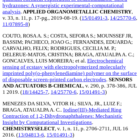
hydrazones: A synergistic experimental-computational
analysis
.
APPLIED ORGANOMETALLIC CHEMISTRY
,
v. 33, n. 11, p. 17-pg.,
2019-08-19
. (
15/01491-3
,
14/25770-6
,
11/07895-8
)
COUTO, ROSA A. S.
;
COSTA, SEFORA S.
;
MOUNSSEF JR,
BASSIM
;
PACHECO, JOAO G.
;
FERNANDES, EDUARDA
;
CARVALHO, FELIX
;
RODRIGUES, CECILIA M. P.
;
DELERUE-MATOS, CRISTINA
;
BRAGA, ATAUALPA A. C.
;
GONCALVES, LUIS MOREIRA
; et al.
Electrochemical
sensing of ecstasy with electropolymerized molecularly
imprinted poly(o-phenylenediamine) polymer on the surface
of disposable screen-printed carbon electrodes
.
SENSORS
AND ACTUATORS B-CHEMICAL
, v. 290, p. 378-386,
JUL
1 2019
. (
18/14425-7
,
14/25770-6
,
15/01491-3
)
MENEZES DA SILVA, VITOR H.
;
SILVA, JR., LUIZ F.
;
BRAGA, ATAUALPA A. C.
.
Iodine(III)-Mediated Ring
Contraction of 1,2-Dihydronaphthalenes: Mechanistic
Insight by Computational Investigations
.
CHEMISTRYSELECT
, v. 1, n. 11, p. 2706-2711,
JUL 16
2016
. (
13/04813-6
,
15/01491-3
)