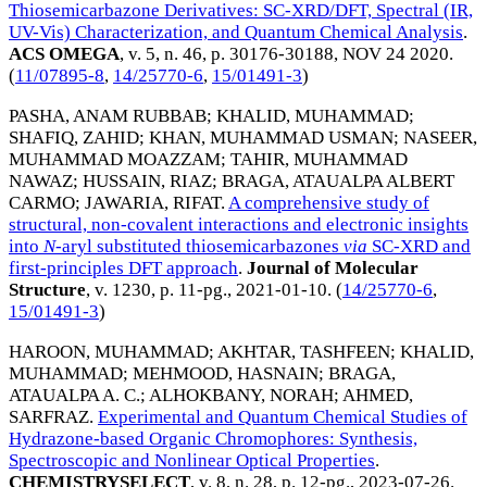
Thiosemicarbazone Derivatives: SC-XRD/DFT, Spectral (IR,
UV-Vis) Characterization, and Quantum Chemical Analysis
.
ACS OMEGA
, v. 5, n. 46, p. 30176-30188,
NOV 24 2020
.
(
11/07895-8
,
14/25770-6
,
15/01491-3
)
PASHA, ANAM RUBBAB
;
KHALID, MUHAMMAD
;
SHAFIQ, ZAHID
;
KHAN, MUHAMMAD USMAN
;
NASEER,
MUHAMMAD MOAZZAM
;
TAHIR, MUHAMMAD
NAWAZ
;
HUSSAIN, RIAZ
;
BRAGA, ATAUALPA ALBERT
CARMO
;
JAWARIA, RIFAT
.
A comprehensive study of
structural, non-covalent interactions and electronic insights
into
N
-aryl substituted thiosemicarbazones
via
SC-XRD and
first-principles DFT approach
.
Journal of Molecular
Structure
, v. 1230, p. 11-pg.,
2021-01-10
. (
14/25770-6
,
15/01491-3
)
HAROON, MUHAMMAD
;
AKHTAR, TASHFEEN
;
KHALID,
MUHAMMAD
;
MEHMOOD, HASNAIN
;
BRAGA,
ATAUALPA A. C.
;
ALHOKBANY, NORAH
;
AHMED,
SARFRAZ
.
Experimental and Quantum Chemical Studies of
Hydrazone-based Organic Chromophores: Synthesis,
Spectroscopic and Nonlinear Optical Properties
.
CHEMISTRYSELECT
, v. 8, n. 28, p. 12-pg.,
2023-07-26
.