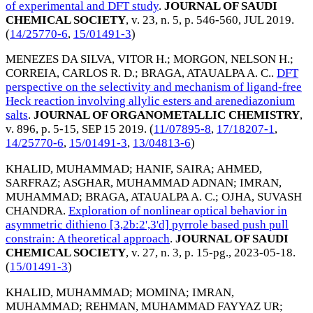
of experimental and DFT study
.
JOURNAL OF SAUDI
CHEMICAL SOCIETY
, v. 23, n. 5, p. 546-560,
JUL 2019
.
(
14/25770-6
,
15/01491-3
)
MENEZES DA SILVA, VITOR H.
;
MORGON, NELSON H.
;
CORREIA, CARLOS R. D.
;
BRAGA, ATAUALPA A. C.
.
DFT
perspective on the selectivity and mechanism of ligand-free
Heck reaction involving allylic esters and arenediazonium
salts
.
JOURNAL OF ORGANOMETALLIC CHEMISTRY
,
v. 896, p. 5-15,
SEP 15 2019
. (
11/07895-8
,
17/18207-1
,
14/25770-6
,
15/01491-3
,
13/04813-6
)
KHALID, MUHAMMAD
;
HANIF, SAIRA
;
AHMED,
SARFRAZ
;
ASGHAR, MUHAMMAD ADNAN
;
IMRAN,
MUHAMMAD
;
BRAGA, ATAUALPA A. C.
;
OJHA, SUVASH
CHANDRA
.
Exploration of nonlinear optical behavior in
asymmetric dithieno [3,2b:2',3'd] pyrrole based push pull
constrain: A theoretical approach
.
JOURNAL OF SAUDI
CHEMICAL SOCIETY
, v. 27, n. 3, p. 15-pg.,
2023-05-18
.
(
15/01491-3
)
KHALID, MUHAMMAD
;
MOMINA
;
IMRAN,
MUHAMMAD
;
REHMAN, MUHAMMAD FAYYAZ UR
;