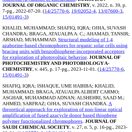
JOURNAL OF ORGANIC CHEMISTRY
, v. 2022, n. 39, p.
7-pg.,
2022-07-20
. (
14/25770-6
,
19/02052-4
,
13/07600-3
,
15/01491-3
)
KHALID, MUHAMMAD
;
SHAFIQ, IQRA
;
OJHA, SUVASH
CHANDRA
;
BRAGA, ATAUALPA A. C.
;
AHAMAD, TANSIR
;
ARSHAD, MUHAMMAD
.
Structural modeling of 1,4
azaborine-based chromophores for organic solar cells using
bracing units with benzothiophene-incorporated acceptors
for exploration of photovoltaic behavior
.
JOURNAL OF
PHOTOCHEMISTRY AND PHOTOBIOLOGY A-
CHEMISTRY
, v. 445, p. 17-pg.,
2023-11-01
. (
14/25770-6
,
15/01491-3
)
SHAFIQ, IQRA
;
ISHAQUE, UME HABIBA
;
KHALID,
MUHAMMAD
;
BRAGA, ATAUALPA ALBERT CARMO
;
ASGHAR, MUHAMMAD ADNAN
;
ALSHEHRI, SAAD M.
;
AHMED, SARFRAZ
;
OJHA, SUVASH CHANDRA
.
A
theoretical approach for exploration of non-linear optical
amplification of fused azacycle donor based thiophene
polymer functionalized chromophores
.
JOURNAL OF
SAUDI CHEMICAL SOCIETY
, v. 27, n. 5, p. 16-pg.,
2023-