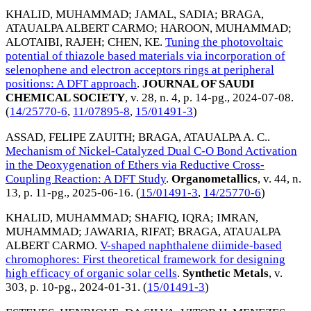
KHALID, MUHAMMAD
;
JAMAL, SADIA
;
BRAGA,
ATAUALPA ALBERT CARMO
;
HAROON, MUHAMMAD
;
ALOTAIBI, RAJEH
;
CHEN, KE
.
Tuning the photovoltaic
potential of thiazole based materials via incorporation of
selenophene and electron acceptors rings at peripheral
positions: A DFT approach
.
JOURNAL OF SAUDI
CHEMICAL SOCIETY
, v. 28, n. 4, p. 14-pg.,
2024-07-08
.
(
14/25770-6
,
11/07895-8
,
15/01491-3
)
ASSAD, FELIPE ZAUITH
;
BRAGA, ATAUALPA A. C.
.
Mechanism of Nickel-Catalyzed Dual C-O Bond Activation
in the Deoxygenation of Ethers via Reductive Cross-
Coupling Reaction: A DFT Study
.
Organometallics
, v. 44, n.
13, p. 11-pg.,
2025-06-16
. (
15/01491-3
,
14/25770-6
)
KHALID, MUHAMMAD
;
SHAFIQ, IQRA
;
IMRAN,
MUHAMMAD
;
JAWARIA, RIFAT
;
BRAGA, ATAUALPA
ALBERT CARMO
.
V-shaped naphthalene diimide-based
chromophores: First theoretical framework for designing
high efficacy of organic solar cells
.
Synthetic Metals
, v.
303, p. 10-pg.,
2024-01-31
. (
15/01491-3
)