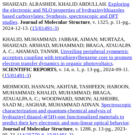
SHAHZAD
;
ALRASHIDI, KHALID ABDULLAH
.
Exploring
the electronic and NLO properties of hydrazinylthiazoles
based carboxylates: Synthesis, spectroscopic and DFT
studies
.
Journal of Molecular Structure
, v. 1325, p. 11-pg.,
2024-12-13
. (
15/01491-3
)
KHALID, MUHAMMAD
;
JABBAR, AIMAN
;
MURTAZA,
SHAHZAD
;
ARSHAD, MUHAMMAD
;
BRAGA, ATAUALPA
A. C.
;
AHAMAD, TANSIR
.
Unveiling peripheral symmetric
acceptors coupling with tetrathienylbenzene core to promote
electron transfer dynamics in organic photovoltaics
.
SCIENTIFIC REPORTS
, v. 14, n. 1, p. 13-pg.,
2024-09-11
.
(
15/01491-3
)
MEHMOOD, HASNAIN
;
AKHTAR, TASHFEEN
;
HAROON,
MUHAMMAD
;
KHALID, MUHAMMAD
;
BRAGA,
ATAUALPA A. C.
;
WOODWARD, SIMON
;
ALSHEHRI,
SAAD M.
;
ASGHAR, MUHAMMAD ADNAN
.
Spectroscopic
characterization and quantum-chemical analysis of
hydrazinyl thiazol-4(5H)-one functionalized materials to
predict their key electronic and non-linear optical behavior
.
Journal of Molecular Structure
, v. 1288, p. 13-pg.,
2023-
05-23
. (
14/25770-6
,
15/01491-3
)