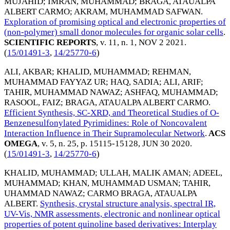
MUJAHID
;
IMRAN, MUHAMMAD
;
BRAGA, ATAUALPA
ALBERT CARMO
;
AKRAM, MUHAMMAD SAFWAN
.
Exploration of promising optical and electronic properties of
(non-polymer) small donor molecules for organic solar cells
.
SCIENTIFIC REPORTS
, v. 11, n. 1,
NOV 2 2021
.
(
15/01491-3
,
14/25770-6
)
ALI, AKBAR
;
KHALID, MUHAMMAD
;
REHMAN,
MUHAMMAD FAYYAZ UR
;
HAQ, SADIA
;
ALI, ARIF
;
TAHIR, MUHAMMAD NAWAZ
;
ASHFAQ, MUHAMMAD
;
RASOOL, FAIZ
;
BRAGA, ATAUALPA ALBERT CARMO
.
Efficient Synthesis, SC-XRD, and Theoretical Studies of O-
Benzenesulfonylated Pyrimidines: Role of Noncovalent
Interaction Influence in Their Supramolecular Network
.
ACS
OMEGA
, v. 5, n. 25, p. 15115-15128,
JUN 30 2020
.
(
15/01491-3
,
14/25770-6
)
KHALID, MUHAMMAD
;
ULLAH, MALIK AMAN
;
ADEEL,
MUHAMMAD
;
KHAN, MUHAMMAD USMAN
;
TAHIR,
UHAMMAD NAWAZ
;
CARMO BRAGA, ATAUALPA
ALBERT
.
Synthesis, crystal structure analysis, spectral IR,
UV-Vis, NMR assessments, electronic and nonlinear optical
properties of potent quinoline based derivatives: Interplay