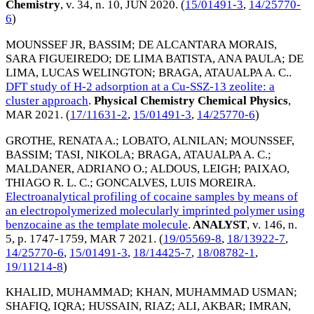
Chemistry
, v. 34, n. 10,
JUN 2020
. (
15/01491-3
,
14/25770-
6
)
MOUNSSEF JR, BASSIM
;
DE ALCANTARA MORAIS,
SARA FIGUEIREDO
;
DE LIMA BATISTA, ANA PAULA
;
DE
LIMA, LUCAS WELINGTON
;
BRAGA, ATAUALPA A. C.
.
DFT study of H-2 adsorption at a Cu-SSZ-13 zeolite: a
cluster approach
.
Physical Chemistry Chemical Physics
,
MAR 2021
. (
17/11631-2
,
15/01491-3
,
14/25770-6
)
GROTHE, RENATA A.
;
LOBATO, ALNILAN
;
MOUNSSEF,
BASSIM
;
TASI, NIKOLA
;
BRAGA, ATAUALPA A. C.
;
MALDANER, ADRIANO O.
;
ALDOUS, LEIGH
;
PAIXAO,
THIAGO R. L. C.
;
GONCALVES, LUIS MOREIRA
.
Electroanalytical profiling of cocaine samples by means of
an electropolymerized molecularly imprinted polymer using
benzocaine as the template molecule
.
ANALYST
, v. 146, n.
5, p. 1747-1759,
MAR 7 2021
. (
19/05569-8
,
18/13922-7
,
14/25770-6
,
15/01491-3
,
18/14425-7
,
18/08782-1
,
19/11214-8
)
KHALID, MUHAMMAD
;
KHAN, MUHAMMAD USMAN
;
SHAFIQ, IQRA
;
HUSSAIN, RIAZ
;
ALI, AKBAR
;
IMRAN,