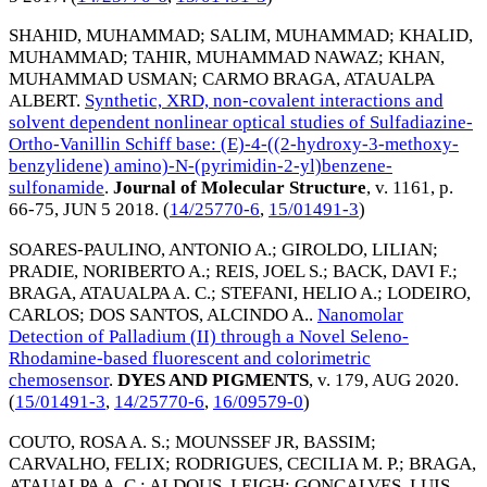
SHAHID, MUHAMMAD
;
SALIM, MUHAMMAD
;
KHALID,
MUHAMMAD
;
TAHIR, MUHAMMAD NAWAZ
;
KHAN,
MUHAMMAD USMAN
;
CARMO BRAGA, ATAUALPA
ALBERT
.
Synthetic, XRD, non-covalent interactions and
solvent dependent nonlinear optical studies of Sulfadiazine-
Ortho-Vanillin Schiff base: (E)-4-((2-hydroxy-3-methoxy-
benzylidene) amino)-N-(pyrimidin-2-yl)benzene-
sulfonamide
.
Journal of Molecular Structure
, v. 1161, p.
66-75,
JUN 5 2018
. (
14/25770-6
,
15/01491-3
)
SOARES-PAULINO, ANTONIO A.
;
GIROLDO, LILIAN
;
PRADIE, NORIBERTO A.
;
REIS, JOEL S.
;
BACK, DAVI F.
;
BRAGA, ATAUALPA A. C.
;
STEFANI, HELIO A.
;
LODEIRO,
CARLOS
;
DOS SANTOS, ALCINDO A.
.
Nanomolar
Detection of Palladium (II) through a Novel Seleno-
Rhodamine-based fluorescent and colorimetric
chemosensor
.
DYES AND PIGMENTS
, v. 179,
AUG 2020
.
(
15/01491-3
,
14/25770-6
,
16/09579-0
)
COUTO, ROSA A. S.
;
MOUNSSEF JR, BASSIM
;
CARVALHO, FELIX
;
RODRIGUES, CECILIA M. P.
;
BRAGA,
ATAUALPA A. C.
;
ALDOUS, LEIGH
;
GONCALVES, LUIS