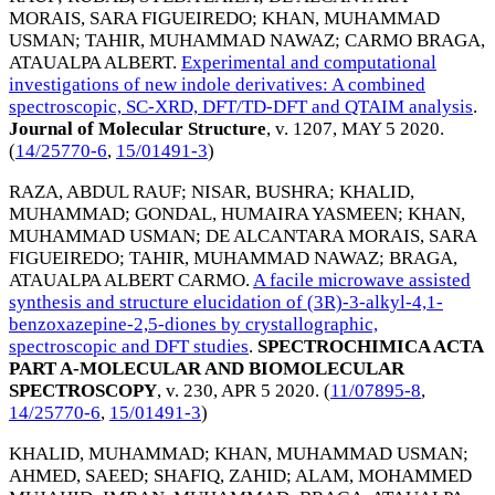
MORAIS, SARA FIGUEIREDO
;
KHAN, MUHAMMAD
USMAN
;
TAHIR, MUHAMMAD NAWAZ
;
CARMO BRAGA,
ATAUALPA ALBERT
.
Experimental and computational
investigations of new indole derivatives: A combined
spectroscopic, SC-XRD, DFT/TD-DFT and QTAIM analysis
.
Journal of Molecular Structure
, v. 1207,
MAY 5 2020
.
(
14/25770-6
,
15/01491-3
)
RAZA, ABDUL RAUF
;
NISAR, BUSHRA
;
KHALID,
MUHAMMAD
;
GONDAL, HUMAIRA YASMEEN
;
KHAN,
MUHAMMAD USMAN
;
DE ALCANTARA MORAIS, SARA
FIGUEIREDO
;
TAHIR, MUHAMMAD NAWAZ
;
BRAGA,
ATAUALPA ALBERT CARMO
.
A facile microwave assisted
synthesis and structure elucidation of (3R)-3-alkyl-4,1-
benzoxazepine-2,5-diones by crystallographic,
spectroscopic and DFT studies
.
SPECTROCHIMICA ACTA
PART A-MOLECULAR AND BIOMOLECULAR
SPECTROSCOPY
, v. 230,
APR 5 2020
. (
11/07895-8
,
14/25770-6
,
15/01491-3
)
KHALID, MUHAMMAD
;
KHAN, MUHAMMAD USMAN
;
AHMED, SAEED
;
SHAFIQ, ZAHID
;
ALAM, MOHAMMED