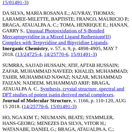
15/01491-3
)
DA SILVA, MARIA ROSANA E.
;
AUVRAY, THOMAS
;
LARAMEE-MILETTE, BAPTISTE
;
FRANCO, MAURICIO P.
;
BRAGA, ATAUALPA A. C.
;
TOMA, HENRIQUE E.
;
HANAN,
GARRY S.
.
Unusual Photooxidation of S-Bonded
Mercaptopyridine in a Mixed Ligand Ruthenium(II)
Complex with Terpyridine and Bipyridine Ligands
.
Inorganic Chemistry
, v. 57, n. 9, p. 4898-4905,
MAY 7
2018
. (
13/24725-4
,
14/25770-6
,
15/01491-3
)
SUMRRA, SAJJAD HUSSAIN
;
ATIF, AFTAB HUSSAIN
;
ZAFAR, MUHAMMAD NAVEED
;
KHALID, MUHAMMAD
;
TAHIR, MUHAMMAD NAWAZ
;
NAZAR, MUHAMMAD
FAIZAN
;
NADEEM, MUHAMMAD ARIF
;
BRAGA,
ATAUALPA A. C.
.
Synthesis, crystal structure, spectral and
DFT studies of potent isatin derived metal complexes
.
Journal of Molecular Structure
, v. 1166, p. 110-120,
AUG
15 2018
. (
14/25770-6
,
15/01491-3
)
HO, NGA KIM T.
;
NEUMANN, BEATE
;
STAMMLER,
HANS-GEORG
;
MENEZES DA SILVA, VITOR H.
;
WATANABE, DANIEL G.
;
BRAGA, ATAUALPA A. C.
;