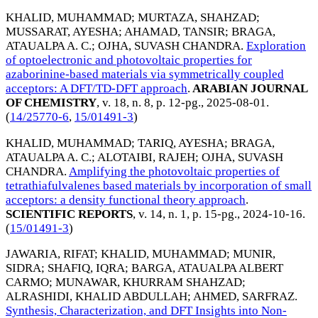
KHALID, MUHAMMAD
;
MURTAZA, SHAHZAD
;
MUSSARAT, AYESHA
;
AHAMAD, TANSIR
;
BRAGA,
ATAUALPA A. C.
;
OJHA, SUVASH CHANDRA
.
Exploration
of optoelectronic and photovoltaic properties for
azaborinine-based materials via symmetrically coupled
acceptors: A DFT/TD-DFT approach
.
ARABIAN JOURNAL
OF CHEMISTRY
, v. 18, n. 8, p. 12-pg.,
2025-08-01
.
(
14/25770-6
,
15/01491-3
)
KHALID, MUHAMMAD
;
TARIQ, AYESHA
;
BRAGA,
ATAUALPA A. C.
;
ALOTAIBI, RAJEH
;
OJHA, SUVASH
CHANDRA
.
Amplifying the photovoltaic properties of
tetrathiafulvalenes based materials by incorporation of small
acceptors: a density functional theory approach
.
SCIENTIFIC REPORTS
, v. 14, n. 1, p. 15-pg.,
2024-10-16
.
(
15/01491-3
)
JAWARIA, RIFAT
;
KHALID, MUHAMMAD
;
MUNIR,
SIDRA
;
SHAFIQ, IQRA
;
BARGA, ATAUALPA ALBERT
CARMO
;
MUNAWAR, KHURRAM SHAHZAD
;
ALRASHIDI, KHALID ABDULLAH
;
AHMED, SARFRAZ
.
Synthesis, Characterization, and DFT Insights into Non-