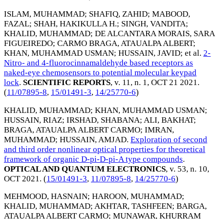
ISLAM, MUHAMMAD
;
SHAFIQ, ZAHID
;
MABOOD,
FAZAL
;
SHAH, HAKIKULLA H.
;
SINGH, VANDITA
;
KHALID, MUHAMMAD
;
DE ALCANTARA MORAIS, SARA
FIGUEIREDO
;
CARMO BRAGA, ATAUALPA ALBERT
;
KHAN, MUHAMMAD USMAN
;
HUSSAIN, JAVID
; et al.
2-
Nitro- and 4-fluorocinnamaldehyde based receptors as
naked-eye chemosensors to potential molecular keypad
lock
.
SCIENTIFIC REPORTS
, v. 11, n. 1,
OCT 21 2021
.
(
11/07895-8
,
15/01491-3
,
14/25770-6
)
KHALID, MUHAMMAD
;
KHAN, MUHAMMAD USMAN
;
HUSSAIN, RIAZ
;
IRSHAD, SHABANA
;
ALI, BAKHAT
;
BRAGA, ATAUALPA ALBERT CARMO
;
IMRAN,
MUHAMMAD
;
HUSSAIN, AMJAD
.
Exploration of second
and third order nonlinear optical properties for theoretical
framework of organic D-pi-D-pi-A type compounds
.
OPTICAL AND QUANTUM ELECTRONICS
, v. 53, n. 10,
OCT 2021
. (
15/01491-3
,
11/07895-8
,
14/25770-6
)
MEHMOOD, HASNAIN
;
HAROON, MUHAMMAD
;
KHALID, MUHAMMAD
;
AKHTAR, TASHFEEN
;
BARGA,
ATAUALPA ALBERT CARMO
;
MUNAWAR, KHURRAM