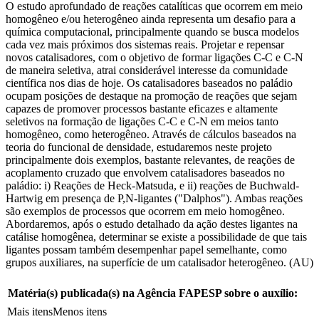
O estudo aprofundado de reações catalíticas que ocorrem em meio
homogêneo e/ou heterogêneo ainda representa um desafio para a
química computacional, principalmente quando se busca modelos
cada vez mais próximos dos sistemas reais. Projetar e repensar
novos catalisadores, com o objetivo de formar ligações C-C e C-N
de maneira seletiva, atrai considerável interesse da comunidade
científica nos dias de hoje. Os catalisadores baseados no paládio
ocupam posições de destaque na promoção de reações que sejam
capazes de promover processos bastante eficazes e altamente
seletivos na formação de ligações C-C e C-N em meios tanto
homogêneo, como heterogêneo. Através de cálculos baseados na
teoria do funcional de densidade, estudaremos neste projeto
principalmente dois exemplos, bastante relevantes, de reações de
acoplamento cruzado que envolvem catalisadores baseados no
paládio: i) Reações de Heck-Matsuda, e ii) reações de Buchwald-
Hartwig em presença de P,N-ligantes ("Dalphos"). Ambas reações
são exemplos de processos que ocorrem em meio homogêneo.
Abordaremos, após o estudo detalhado da ação destes ligantes na
catálise homogênea, determinar se existe a possibilidade de que tais
ligantes possam também desempenhar papel semelhante, como
grupos auxiliares, na superfície de um catalisador heterogêneo. (AU)
Matéria(s) publicada(s) na Agência FAPESP sobre o auxílio:
Mais itens
Menos itens