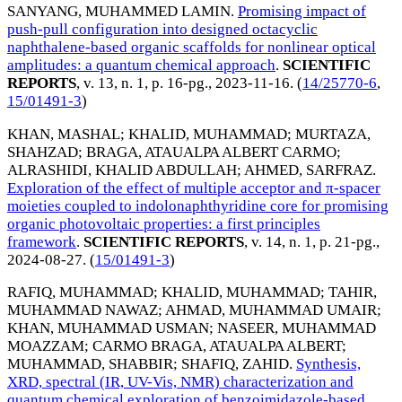
SANYANG, MUHAMMED LAMIN
.
Promising impact of
push-pull configuration into designed octacyclic
naphthalene-based organic scaffolds for nonlinear optical
amplitudes: a quantum chemical approach
.
SCIENTIFIC
REPORTS
, v. 13, n. 1, p. 16-pg.,
2023-11-16
. (
14/25770-6
,
15/01491-3
)
KHAN, MASHAL
;
KHALID, MUHAMMAD
;
MURTAZA,
SHAHZAD
;
BRAGA, ATAUALPA ALBERT CARMO
;
ALRASHIDI, KHALID ABDULLAH
;
AHMED, SARFRAZ
.
Exploration of the effect of multiple acceptor and π-spacer
moieties coupled to indolonaphthyridine core for promising
organic photovoltaic properties: a first principles
framework
.
SCIENTIFIC REPORTS
, v. 14, n. 1, p. 21-pg.,
2024-08-27
. (
15/01491-3
)
RAFIQ, MUHAMMAD
;
KHALID, MUHAMMAD
;
TAHIR,
MUHAMMAD NAWAZ
;
AHMAD, MUHAMMAD UMAIR
;
KHAN, MUHAMMAD USMAN
;
NASEER, MUHAMMAD
MOAZZAM
;
CARMO BRAGA, ATAUALPA ALBERT
;
MUHAMMAD, SHABBIR
;
SHAFIQ, ZAHID
.
Synthesis,
XRD, spectral (IR, UV-Vis, NMR) characterization and
quantum chemical exploration of benzoimidazole-based