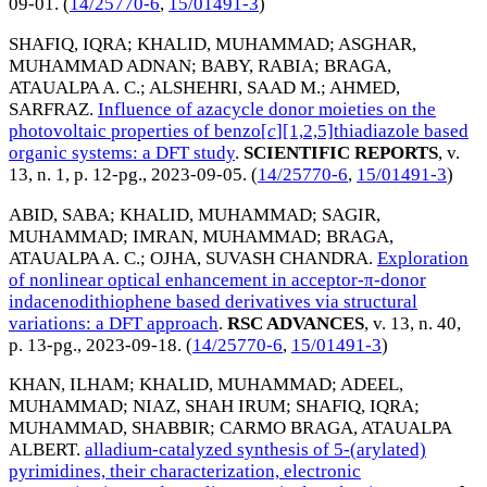
09-01
. (
14/25770-6
,
15/01491-3
)
SHAFIQ, IQRA
;
KHALID, MUHAMMAD
;
ASGHAR,
MUHAMMAD ADNAN
;
BABY, RABIA
;
BRAGA,
ATAUALPA A. C.
;
ALSHEHRI, SAAD M.
;
AHMED,
SARFRAZ
.
Influence of azacycle donor moieties on the
photovoltaic properties of benzo[
c
][1,2,5]thiadiazole based
organic systems: a DFT study
.
SCIENTIFIC REPORTS
, v.
13, n. 1, p. 12-pg.,
2023-09-05
. (
14/25770-6
,
15/01491-3
)
ABID, SABA
;
KHALID, MUHAMMAD
;
SAGIR,
MUHAMMAD
;
IMRAN, MUHAMMAD
;
BRAGA,
ATAUALPA A. C.
;
OJHA, SUVASH CHANDRA
.
Exploration
of nonlinear optical enhancement in acceptor-π-donor
indacenodithiophene based derivatives via structural
variations: a DFT approach
.
RSC ADVANCES
, v. 13, n. 40,
p. 13-pg.,
2023-09-18
. (
14/25770-6
,
15/01491-3
)
KHAN, ILHAM
;
KHALID, MUHAMMAD
;
ADEEL,
MUHAMMAD
;
NIAZ, SHAH IRUM
;
SHAFIQ, IQRA
;
MUHAMMAD, SHABBIR
;
CARMO BRAGA, ATAUALPA
ALBERT
.
alladium-catalyzed synthesis of 5-(arylated)
pyrimidines, their characterization, electronic