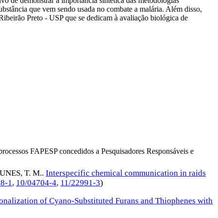
tivo de demonstrar a importância sintética das metodologias
 substância que vem sendo usada no combate a malária. Além disso,
 Ribeirão Preto - USP que se dedicam à avaliação biológica de
os processos FAPESP concedidos a Pesquisadores Responsáveis e
UNES, T. M.
.
Interspecific chemical communication in raids
18-1
,
10/04704-4
,
11/22991-3
)
onalization of Cyano-Substituted Furans and Thiophenes with