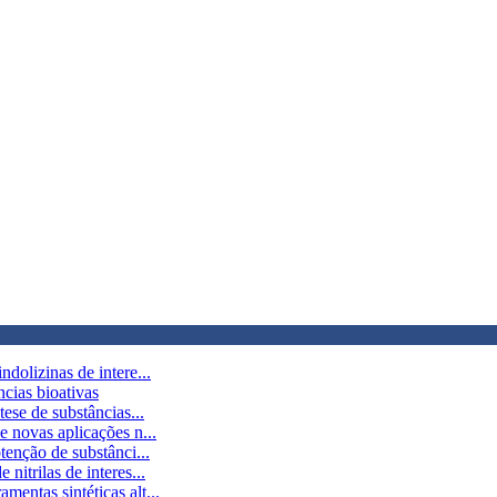
dolizinas de intere...
cias bioativas
ese de substâncias...
e novas aplicações n...
tenção de substânci...
itrilas de interes...
entas sintéticas alt...