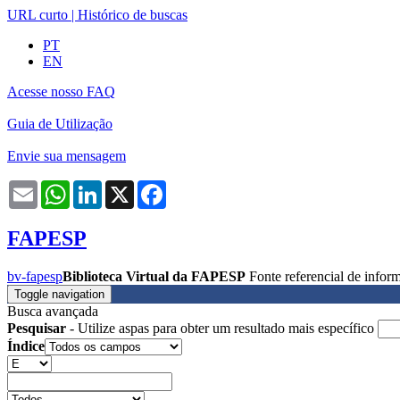
URL curto
|
Histórico de buscas
PT
EN
Acesse nosso FAQ
Guia de Utilização
Envie sua mensagem
Email
WhatsApp
LinkedIn
X
Facebook
FAPESP
bv-fapesp
Biblioteca Virtual da FAPESP
Fonte referencial de info
Toggle navigation
Busca avançada
Pesquisar
- Utilize aspas para obter um resultado mais específico
Índice