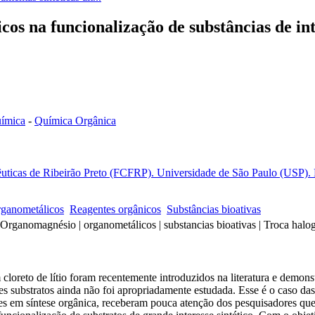
os na funcionalização de substâncias de int
ímica
-
Química Orgânica
ticas de Ribeirão Preto (FCFRP). Universidade de São Paulo (USP). Ri
ganometálicos
Reagentes orgânicos
Substâncias bioativas
| Organomagnésio | organometálicos | substancias bioativas | Troca halo
reto de lítio foram recentemente introduzidos na literatura e demonst
s substratos ainda não foi apropriadamente estudada. Esse é o caso das i
em síntese orgânica, receberam pouca atenção dos pesquisadores que at