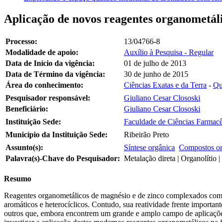
Aplicação de novos reagentes organometálic
Processo:
13/04766-8
Modalidade de apoio:
Auxílio à Pesquisa - Regular
Data de Início da vigência:
01 de julho de 2013
Data de Término da vigência:
30 de junho de 2015
Área do conhecimento:
Ciências Exatas e da Terra
-
Qu
Pesquisador responsável:
Giuliano Cesar Clososki
Beneficiário:
Giuliano Cesar Clososki
Instituição Sede:
Faculdade de Ciências Farmacêu
Município da Instituição Sede:
Ribeirão Preto
Assunto(s):
Síntese orgânica
Compostos or
Palavra(s)-Chave do Pesquisador:
Metalação direta | Organolítio 
Resumo
Reagentes organometálicos de magnésio e de zinco complexados com clo
aromáticos e heterocíclicos. Contudo, sua reatividade frente importante
outros que, embora encontrem um grande e amplo campo de aplicações 