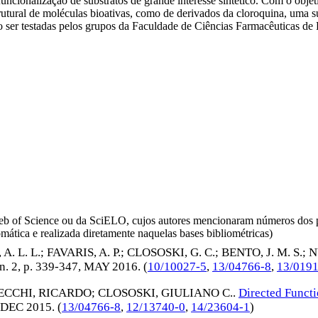
uncionalização de substratos de grande interesse sintético. Com o obje
strutural de moléculas bioativas, como de derivados da cloroquina, uma
rão ser testadas pelos grupos da Faculdade de Ciências Farmacêuticas de
da Web of Science ou da SciELO, cujos autores mencionaram números d
omática e realizada diretamente naquelas bases bibliométricas)
 A. L. L.
;
FAVARIS, A. P.
;
CLOSOSKI, G. C.
;
BENTO, J. M. S.
;
N
, n. 2, p. 339-347,
MAY 2016
. (
10/10027-5
,
13/04766-8
,
13/019
ECCHI, RICARDO
;
CLOSOSKI, GIULIANO C.
.
Directed Functi
DEC 2015
. (
13/04766-8
,
12/13740-0
,
14/23604-1
)