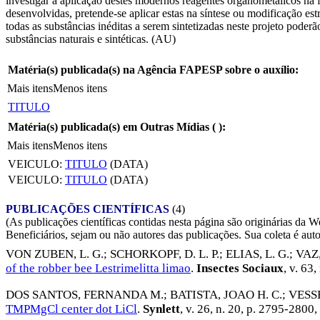
investigar a aplicação destes modernos reagentes organometálicos na f
desenvolvidas, pretende-se aplicar estas na síntese ou modificação e
todas as substâncias inéditas a serem sintetizadas neste projeto pode
substâncias naturais e sintéticas. (AU)
Matéria(s) publicada(s) na Agência FAPESP sobre o auxílio:
Mais itens
Menos itens
TITULO
Matéria(s) publicada(s) em Outras Mídias (
):
Mais itens
Menos itens
VEICULO:
TITULO
(DATA)
VEICULO:
TITULO
(DATA)
PUBLICAÇÕES CIENTÍFICAS
(4)
(As publicações científicas contidas nesta página são originárias 
Beneficiários, sejam ou não autores das publicações. Sua coleta é aut
VON ZUBEN, L. G.
;
SCHORKOPF, D. L. P.
;
ELIAS, L. G.
;
VAZ,
of the robber bee Lestrimelitta limao
.
Insectes Sociaux
, v. 63
DOS SANTOS, FERNANDA M.
;
BATISTA, JOAO H. C.
;
VESS
TMPMgCl center dot LiCl
.
Synlett
, v. 26, n. 20, p. 2795-2800,