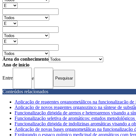
Área do conhecimento
Ano de início
Entre
e
Conteúdos relacionados
Aplicação de reagentes organometálicos na funcionalização de in
Aplicação de novos reagentes organozinco na síntese de substân
Funcionalização dirigida de arenos e heteroarenos visando a sínt
Funcionalização seletiva de aromáticos: estudos metodológicos 
Funcionalização dirigida de indolizinas aromáticas visando a ob
Aplicação de novas bases organometálicas na funcionalização de n
Explorando o espaço químico medicinal de aromáticos com ferram