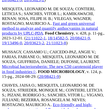
MESQUITA, LEONARDO M. DE SOUZA
;
CONTIERI,
LETICIA S.
;
SANCHES, VITOR L.
;
KAMIKAWACHI,
RENAN
;
SOSA, FILIPE H. B.
;
VILEGAS, WAGNER
;
ROSTAGNO, MAURICIO A.
.
Fast and green universal
method to analyze and quantify anthocyanins in natural
products by UPLC-PDA
.
Food Chemistry
, v. 428, p. 11-pg.,
2023-12-01
. (
21/11022-1
,
18/14582-5
,
20/08421-9
,
19/13496-0
,
20/03623-2
,
21/11023-8
)
MUSSAGY, CASSAMO U.
;
CAICEDO-PAZ, ANGIE V.
;
FARIAS, FABIANE O.
;
MESQUITA, LEONARDO M. DE
SOUZA
;
GIUFFRIDA, DANIELE
;
DUFOSSE, LAURENT
.
Microbial bacterioruberin: The new C50 carotenoid player
in food industries☆
.
FOOD MICROBIOLOGY
, v. 124, p.
15-pg.,
2024-08-29
. (
20/08421-9
)
CHAVES, JAISA O.
;
MESQUITA, LEONARDO M. DE
SOUZA
;
STRIEDER, MONIQUE M.
;
CONTIERI, LETICIA
S.
;
PIZANI, RODRIGO S.
;
SANCHES, VITOR L.
;
VIGANO,
JULIANE
;
BEZERRA, ROSANGELA M. NEVES
;
ROSTAGNO, MAURICIO A.
.
Eco-friendly and high-