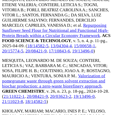
ETIENE VALERIA
;
CONTIERI, LETICIA S.
;
TOGNI,
VITORIA B.
;
FORLI, BEATRIZ CAROLINA A.
;
SANCHES,
VITOR L.
;
SANTOS, FERNANDA G.
;
DA SILVA, LUIZ
GUILHERME SALVINO
;
FERNANDES, DERCILIO
MARCELO
;
CAPRILES, VANESSA D.
; et al.
Repurposing
Sunflower Seed Flour for Nutritional and Functional High-
Protein Breads within a Circular Economy Framework
.
ACS
FOOD SCIENCE & TECHNOLOGY
, v. 5, n. 4, p. 11-pg.,
2025-04-09
. (
18/14582-5
,
13/04304-4
,
15/00658-1
,
20/15774-5
,
20/08421-9
,
17/10843-6
,
19/13496-0
)
MESQUITA, LEONARDO M. DE SOUZA
;
CONTIERI,
LETICIA S.
;
VAZ, BARBARA M. C.
;
SENCADAS, VITOR
;
SOSA, FILIPE H. B.
;
COUTINHO, JOAO A. P.
;
ROSTAGNO,
MAURICIO A.
;
VENTURA, SONIA P. M.
.
Valorization of
pomegranate waste through green solvent extraction and
biochar production: a zero-waste biorefinery approach
.
GREEN CHEMISTRY
, v. 26, n. 23, p. 18-pg.,
2024-10-28
.
(
21/11022-1
,
20/08421-9
,
20/03623-2
,
19/13496-0
,
21/11023-8
,
18/14582-5
)
KHOLANY, MARIAM
;
MACARIO, INES P. E.
;
VELOSO,