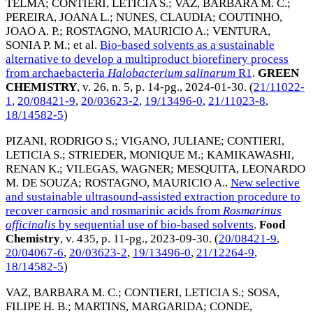
TELMA
;
CONTIERI, LETICIA S.
;
VAZ, BARBARA M. C.
;
PEREIRA, JOANA L.
;
NUNES, CLAUDIA
;
COUTINHO,
JOAO A. P.
;
ROSTAGNO, MAURICIO A.
;
VENTURA,
SONIA P. M.
; et al.
Bio-based solvents as a sustainable
alternative to develop a multiproduct biorefinery process
from archaebacteria
Halobacterium salinarum
R1
.
GREEN
CHEMISTRY
, v. 26, n. 5, p. 14-pg.,
2024-01-30
. (
21/11022-
1
,
20/08421-9
,
20/03623-2
,
19/13496-0
,
21/11023-8
,
18/14582-5
)
PIZANI, RODRIGO S.
;
VIGANO, JULIANE
;
CONTIERI,
LETICIA S.
;
STRIEDER, MONIQUE M.
;
KAMIKAWASHI,
RENAN K.
;
VILEGAS, WAGNER
;
MESQUITA, LEONARDO
M. DE SOUZA
;
ROSTAGNO, MAURICIO A.
.
New selective
and sustainable ultrasound-assisted extraction procedure to
recover carnosic and rosmarinic acids from
Rosmarinus
officinalis
by sequential use of bio-based solvents
.
Food
Chemistry
, v. 435, p. 11-pg.,
2023-09-30
. (
20/08421-9
,
20/04067-6
,
20/03623-2
,
19/13496-0
,
21/12264-9
,
18/14582-5
)
VAZ, BARBARA M. C.
;
CONTIERI, LETICIA S.
;
SOSA,
FILIPE H. B.
;
MARTINS, MARGARIDA
;
CONDE,