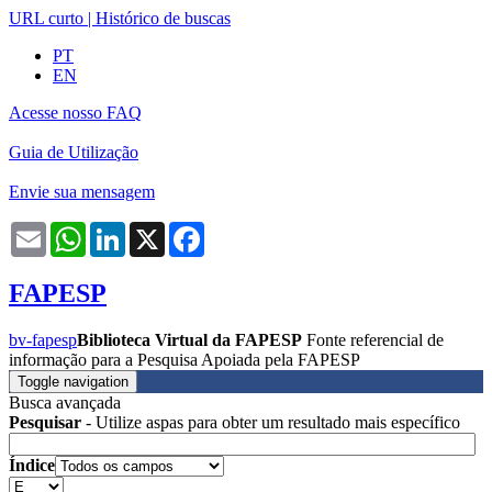
URL curto
|
Histórico de buscas
PT
EN
Acesse nosso FAQ
Guia de Utilização
Envie sua mensagem
Email
WhatsApp
LinkedIn
X
Facebook
FAPESP
bv-fapesp
Biblioteca Virtual da FAPESP
Fonte referencial de
informação para a Pesquisa Apoiada pela FAPESP
Toggle navigation
Busca avançada
Pesquisar
- Utilize aspas para obter um resultado mais específico
Índice