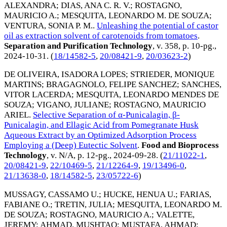
ALEXANDRA
;
DIAS, ANA C. R. V.
;
ROSTAGNO,
MAURICIO A.
;
MESQUITA, LEONARDO M. DE SOUZA
;
VENTURA, SONIA P. M.
.
Unleashing the potential of castor
oil as extraction solvent of carotenoids from tomatoes
.
Separation and Purification Technology
, v. 358, p. 10-pg.,
2024-10-31
. (
18/14582-5
,
20/08421-9
,
20/03623-2
)
DE OLIVEIRA, ISADORA LOPES
;
STRIEDER, MONIQUE
MARTINS
;
BRAGAGNOLO, FELIPE SANCHEZ
;
SANCHES,
VITOR LACERDA
;
MESQUITA, LEONARDO MENDES DE
SOUZA
;
VIGANO, JULIANE
;
ROSTAGNO, MAURICIO
ARIEL
.
Selective Separation of α-Punicalagin, β-
Punicalagin, and Ellagic Acid from Pomegranate Husk
Aqueous Extract by an Optimized Adsorption Process
Employing a (Deep) Eutectic Solvent
.
Food and Bioprocess
Technology
, v. N/A, p. 12-pg.,
2024-09-28
. (
21/11022-1
,
20/08421-9
,
22/10469-5
,
21/12264-9
,
19/13496-0
,
21/13638-0
,
18/14582-5
,
23/05722-6
)
MUSSAGY, CASSAMO U.
;
HUCKE, HENUA U.
;
FARIAS,
FABIANE O.
;
TRETIN, JULIA
;
MESQUITA, LEONARDO M.
DE SOUZA
;
ROSTAGNO, MAURICIO A.
;
VALETTE,
JEREMY
;
AHMAD, MUSHTAQ
;
MUSTAFA, AHMAD
;