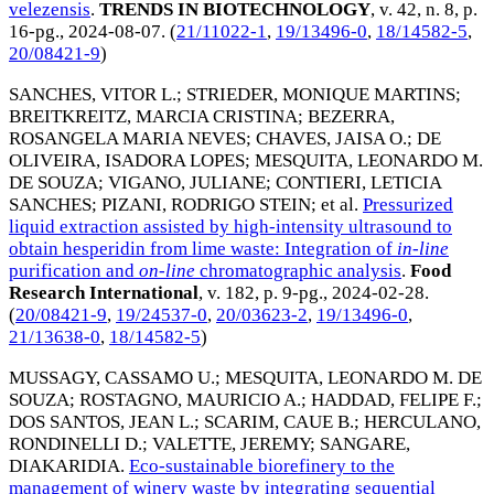
velezensis
.
TRENDS IN BIOTECHNOLOGY
, v. 42, n. 8, p.
16-pg.,
2024-08-07
. (
21/11022-1
,
19/13496-0
,
18/14582-5
,
20/08421-9
)
SANCHES, VITOR L.
;
STRIEDER, MONIQUE MARTINS
;
BREITKREITZ, MARCIA CRISTINA
;
BEZERRA,
ROSANGELA MARIA NEVES
;
CHAVES, JAISA O.
;
DE
OLIVEIRA, ISADORA LOPES
;
MESQUITA, LEONARDO M.
DE SOUZA
;
VIGANO, JULIANE
;
CONTIERI, LETICIA
SANCHES
;
PIZANI, RODRIGO STEIN
; et al.
Pressurized
liquid extraction assisted by high-intensity ultrasound to
obtain hesperidin from lime waste: Integration of
in-line
purification and
on-line
chromatographic analysis
.
Food
Research International
, v. 182, p. 9-pg.,
2024-02-28
.
(
20/08421-9
,
19/24537-0
,
20/03623-2
,
19/13496-0
,
21/13638-0
,
18/14582-5
)
MUSSAGY, CASSAMO U.
;
MESQUITA, LEONARDO M. DE
SOUZA
;
ROSTAGNO, MAURICIO A.
;
HADDAD, FELIPE F.
;
DOS SANTOS, JEAN L.
;
SCARIM, CAUE B.
;
HERCULANO,
RONDINELLI D.
;
VALETTE, JEREMY
;
SANGARE,
DIAKARIDIA
.
Eco-sustainable biorefinery to the
management of winery waste by integrating sequential