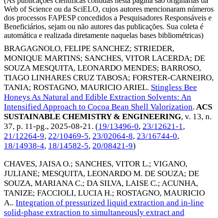
(As publicações científicas contidas nesta página são originárias da
Web of Science ou da SciELO, cujos autores mencionaram números
dos processos FAPESP concedidos a Pesquisadores Responsáveis e
Beneficiários, sejam ou não autores das publicações. Sua coleta é
automática e realizada diretamente naquelas bases bibliométricas)
BRAGAGNOLO, FELIPE SANCHEZ
;
STRIEDER,
MONIQUE MARTINS
;
SANCHES, VITOR LACERDA
;
DE
SOUZA MESQUITA, LEONARDO MENDES
;
BARROSO,
TIAGO LINHARES CRUZ TABOSA
;
FORSTER-CARNEIRO,
TANIA
;
ROSTAGNO, MAURICIO ARIEL
.
Stingless Bee
Honeys As Natural and Edible Extraction Solvents: An
Intensified Approach to Cocoa Bean Shell Valorization
.
ACS
SUSTAINABLE CHEMISTRY & ENGINEERING
, v. 13, n.
37, p. 11-pg.,
2025-08-21
. (
19/13496-0
,
23/12621-1
,
21/12264-9
,
22/10469-5
,
23/02064-8
,
23/16744-0
,
18/14938-4
,
18/14582-5
,
20/08421-9
)
CHAVES, JAISA O.
;
SANCHES, VITOR L.
;
VIGANO,
JULIANE
;
MESQUITA, LEONARDO M. DE SOUZA
;
DE
SOUZA, MARIANA C.
;
DA SILVA, LAISE C.
;
ACUNHA,
TANIZE
;
FACCIOLI, LUCIA H.
;
ROSTAGNO, MAURICIO
A.
.
Integration of pressurized liquid extraction and in-line
solid-phase extraction to simultaneously extract and