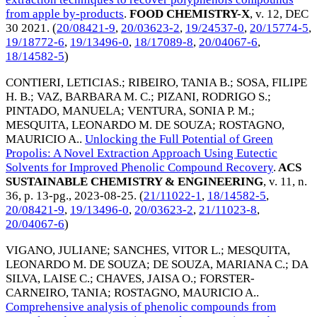
from apple by-products
.
FOOD CHEMISTRY-X
, v. 12,
DEC
30 2021
. (
20/08421-9
,
20/03623-2
,
19/24537-0
,
20/15774-5
,
19/18772-6
,
19/13496-0
,
18/17089-8
,
20/04067-6
,
18/14582-5
)
CONTIERI, LETICIAS.
;
RIBEIRO, TANIA B.
;
SOSA, FILIPE
H. B.
;
VAZ, BARBARA M. C.
;
PIZANI, RODRIGO S.
;
PINTADO, MANUELA
;
VENTURA, SONIA P. M.
;
MESQUITA, LEONARDO M. DE SOUZA
;
ROSTAGNO,
MAURICIO A.
.
Unlocking the Full Potential of Green
Propolis: A Novel Extraction Approach Using Eutectic
Solvents for Improved Phenolic Compound Recovery
.
ACS
SUSTAINABLE CHEMISTRY & ENGINEERING
, v. 11, n.
36, p. 13-pg.,
2023-08-25
. (
21/11022-1
,
18/14582-5
,
20/08421-9
,
19/13496-0
,
20/03623-2
,
21/11023-8
,
20/04067-6
)
VIGANO, JULIANE
;
SANCHES, VITOR L.
;
MESQUITA,
LEONARDO M. DE SOUZA
;
DE SOUZA, MARIANA C.
;
DA
SILVA, LAISE C.
;
CHAVES, JAISA O.
;
FORSTER-
CARNEIRO, TANIA
;
ROSTAGNO, MAURICIO A.
.
Comprehensive analysis of phenolic compounds from