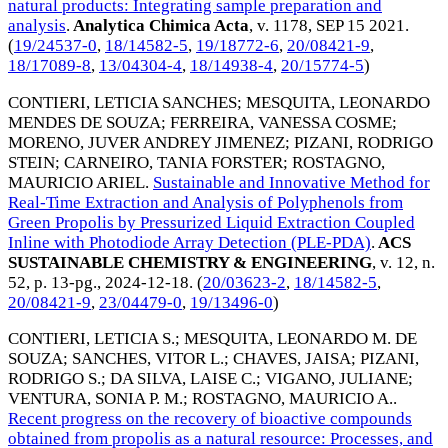
natural products: Integrating sample preparation and
analysis
.
Analytica Chimica Acta
, v. 1178,
SEP 15 2021
.
(
19/24537-0
,
18/14582-5
,
19/18772-6
,
20/08421-9
,
18/17089-8
,
13/04304-4
,
18/14938-4
,
20/15774-5
)
CONTIERI, LETICIA SANCHES
;
MESQUITA, LEONARDO
MENDES DE SOUZA
;
FERREIRA, VANESSA COSME
;
MORENO, JUVER ANDREY JIMENEZ
;
PIZANI, RODRIGO
STEIN
;
CARNEIRO, TANIA FORSTER
;
ROSTAGNO,
MAURICIO ARIEL
.
Sustainable and Innovative Method for
Real-Time Extraction and Analysis of Polyphenols from
Green Propolis by Pressurized Liquid Extraction Coupled
Inline with Photodiode Array Detection (PLE-PDA)
.
ACS
SUSTAINABLE CHEMISTRY & ENGINEERING
, v. 12, n.
52, p. 13-pg.,
2024-12-18
. (
20/03623-2
,
18/14582-5
,
20/08421-9
,
23/04479-0
,
19/13496-0
)
CONTIERI, LETICIA S.
;
MESQUITA, LEONARDO M. DE
SOUZA
;
SANCHES, VITOR L.
;
CHAVES, JAISA
;
PIZANI,
RODRIGO S.
;
DA SILVA, LAISE C.
;
VIGANO, JULIANE
;
VENTURA, SONIA P. M.
;
ROSTAGNO, MAURICIO A.
.
Recent progress on the recovery of bioactive compounds
obtained from propolis as a natural resource: Processes, and