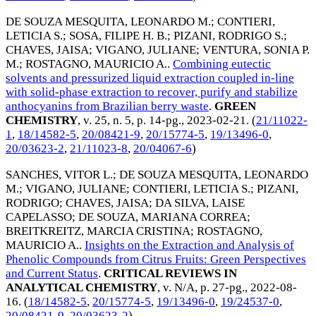
DE SOUZA MESQUITA, LEONARDO M.
;
CONTIERI,
LETICIA S.
;
SOSA, FILIPE H. B.
;
PIZANI, RODRIGO S.
;
CHAVES, JAISA
;
VIGANO, JULIANE
;
VENTURA, SONIA P.
M.
;
ROSTAGNO, MAURICIO A.
.
Combining eutectic
solvents and pressurized liquid extraction coupled in-line
with solid-phase extraction to recover, purify and stabilize
anthocyanins from Brazilian berry waste
.
GREEN
CHEMISTRY
, v. 25, n. 5, p. 14-pg.,
2023-02-21
. (
21/11022-
1
,
18/14582-5
,
20/08421-9
,
20/15774-5
,
19/13496-0
,
20/03623-2
,
21/11023-8
,
20/04067-6
)
SANCHES, VITOR L.
;
DE SOUZA MESQUITA, LEONARDO
M.
;
VIGANO, JULIANE
;
CONTIERI, LETICIA S.
;
PIZANI,
RODRIGO
;
CHAVES, JAISA
;
DA SILVA, LAISE
CAPELASSO
;
DE SOUZA, MARIANA CORREA
;
BREITKREITZ, MARCIA CRISTINA
;
ROSTAGNO,
MAURICIO A.
.
Insights on the Extraction and Analysis of
Phenolic Compounds from Citrus Fruits: Green Perspectives
and Current Status
.
CRITICAL REVIEWS IN
ANALYTICAL CHEMISTRY
, v. N/A, p. 27-pg.,
2022-08-
16
. (
18/14582-5
,
20/15774-5
,
19/13496-0
,
19/24537-0
,
20/08421-9
,
20/03623-2
)