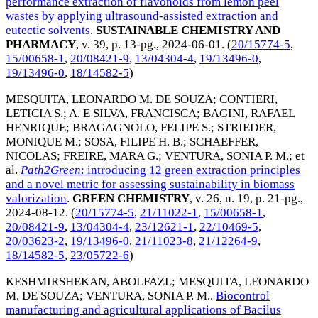
performance extraction of flavonoids from lemon peel
wastes by applying ultrasound-assisted extraction and
eutectic solvents
.
SUSTAINABLE CHEMISTRY AND
PHARMACY
, v. 39, p. 13-pg.,
2024-06-01
. (
20/15774-5
,
15/00658-1
,
20/08421-9
,
13/04304-4
,
19/13496-0
,
19/13496-0
,
18/14582-5
)
MESQUITA, LEONARDO M. DE SOUZA
;
CONTIERI,
LETICIA S.
;
A. E SILVA, FRANCISCA
;
BAGINI, RAFAEL
HENRIQUE
;
BRAGAGNOLO, FELIPE S.
;
STRIEDER,
MONIQUE M.
;
SOSA, FILIPE H. B.
;
SCHAEFFER,
NICOLAS
;
FREIRE, MARA G.
;
VENTURA, SONIA P. M.
; et
al.
Path2Green
: introducing 12 green extraction principles
and a novel metric for assessing sustainability in biomass
valorization
.
GREEN CHEMISTRY
, v. 26, n. 19, p. 21-pg.,
2024-08-12
. (
20/15774-5
,
21/11022-1
,
15/00658-1
,
20/08421-9
,
13/04304-4
,
23/12621-1
,
22/10469-5
,
20/03623-2
,
19/13496-0
,
21/11023-8
,
21/12264-9
,
18/14582-5
,
23/05722-6
)
KESHMIRSHEKAN, ABOLFAZL
;
MESQUITA, LEONARDO
M. DE SOUZA
;
VENTURA, SONIA P. M.
.
Biocontrol
manufacturing and agricultural applications of Bacilus