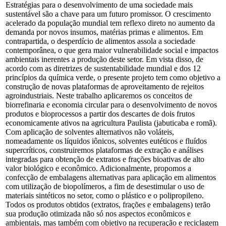
Estratégias para o desenvolvimento de uma sociedade mais
sustentável são a chave para um futuro promissor. O crescimento
acelerado da população mundial tem reflexo direto no aumento da
demanda por novos insumos, matérias primas e alimentos. Em
contrapartida, o desperdício de alimentos assola a sociedade
contemporânea, o que gera maior vulnerabilidade social e impactos
ambientais inerentes a produção deste setor. Em vista disso, de
acordo com as diretrizes de sustentabilidade mundial e dos 12
princípios da química verde, o presente projeto tem como objetivo a
construção de novas plataformas de aproveitamento de rejeitos
agroindustriais. Neste trabalho aplicaremos os conceitos de
biorrefinaria e economia circular para o desenvolvimento de novos
produtos e bioprocessos a partir dos descartes de dois frutos
economicamente ativos na agricultura Paulista (jabuticaba e romã).
Com aplicação de solventes alternativos não voláteis,
nomeadamente os líquidos iônicos, solventes eutéticos e fluídos
supercríticos, construiremos plataformas de extração e análises
integradas para obtenção de extratos e frações bioativas de alto
valor biológico e econômico. Adicionalmente, propomos a
confecção de embalagens alternativas para aplicação em alimentos
com utilização de biopolímeros, a fim de desestimular o uso de
materiais sintéticos no setor, como o plástico e o polipropileno.
Todos os produtos obtidos (extratos, frações e embalagens) terão
sua produção otimizada não só nos aspectos econômicos e
ambientais, mas também com objetivo na recuperação e reciclagem