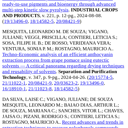
ready-to-use pigments and bioenergy through advanced
multi-step kinetic slow pyrolysis
.
INDUSTRIAL CROPS
AND PRODUCTS
, v. 221, p. 12-pg.,
2024-08-08
.
(
19/13496-0
,
18/14582-5
,
20/08421-9
)
MESQUITA, LEONARDO M. DE SOUZA
;
VIGANO,
JULIANE
;
VEGGI, PRISCILLA
;
CONTIERI, LETICIA S.
;
SOSA, FILIPE H. B.
;
DE ROSSO, VERIDIANA VERA
;
VENTURA, SONIA P. M.
;
ROSTAGNO, MAURICIO A.
.
Techno-Economic analysis of an efficient anthocyanin
extraction process from grape pomace using eutectic
solvents ― A critical panorama regarding drying techniques
and reusability of solvents
.
Separation and Purification
Technology
, v. 347, p. 9-pg.,
2024-04-26
. (
20/15774-5
,
21/11022-1
,
20/08421-9
,
20/03623-2
,
19/13496-0
,
16/18910-1
,
21/11023-8
,
18/14582-5
)
DA SILVA, LAISE C.
;
VIGANO, JULIANE
;
DE SOUZA
MESQUITA, LEONARDO M.
;
BAIAO DIAS, ARTHUR L.
;
DE SOUZA, MARIANA C.
;
SANCHES, VITOR L.
;
CHAVES,
JAISA O.
;
PIZANI, RODRIGO S.
;
CONTIERI, LETICIA S.
;
ROSTAGNO, MAURICIO A.
.
Recent advances and trends in
extraction techniques to recover polyphenols compounds