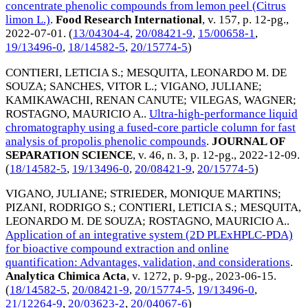
concentrate phenolic compounds from lemon peel (Citrus
limon L.)
.
Food Research International
, v. 157, p. 12-pg.,
2022-07-01
. (
13/04304-4
,
20/08421-9
,
15/00658-1
,
19/13496-0
,
18/14582-5
,
20/15774-5
)
CONTIERI, LETICIA S.
;
MESQUITA, LEONARDO M. DE
SOUZA
;
SANCHES, VITOR L.
;
VIGANO, JULIANE
;
KAMIKAWACHI, RENAN CANUTE
;
VILEGAS, WAGNER
;
ROSTAGNO, MAURICIO A.
.
Ultra-high-performance liquid
chromatography using a fused-core particle column for fast
analysis of propolis phenolic compounds
.
JOURNAL OF
SEPARATION SCIENCE
, v. 46, n. 3, p. 12-pg.,
2022-12-09
.
(
18/14582-5
,
19/13496-0
,
20/08421-9
,
20/15774-5
)
VIGANO, JULIANE
;
STRIEDER, MONIQUE MARTINS
;
PIZANI, RODRIGO S.
;
CONTIERI, LETICIA S.
;
MESQUITA,
LEONARDO M. DE SOUZA
;
ROSTAGNO, MAURICIO A.
.
Application of an integrative system (2D PLExHPLC-PDA)
for bioactive compound extraction and online
quantification: Advantages, validation, and considerations
.
Analytica Chimica Acta
, v. 1272, p. 9-pg.,
2023-06-15
.
(
18/14582-5
,
20/08421-9
,
20/15774-5
,
19/13496-0
,
21/12264-9
,
20/03623-2
,
20/04067-6
)