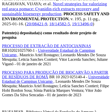
RAGHAVAN, VIJAYA
; et al.
Novel strategies for valorizing
red araça pomace: Cyanidin-rich extracts recovery and
sustainable bioenergy production
.
PROCESS SAFETY AND
ENVIRONMENTAL PROTECTION
, v. 195, p. 11-pg.,
2025-01-16
. (
20/08421-9
,
18/14582-5
,
19/13496-0
)
Patente(s) depositada(s) como resultado deste projeto de
pesquisa
PROCESSO DE EXTRAÇÃO DE ANTOCIANINAS
BR102021025760-1 -
Universidade Estadual de Campinas
Unicamp
. Mauricio Ariel Rostagno; Leonardo Mendes De Souza
Mesquita; Leticia Sanches Contieri; Vitor Lacerda Sanches; Juliane
Viganó - 01 de janeiro de 2021
PROCESSO PARA PRODUÇÃO DE BIOCARVÃO A PARTIR
DE RESÍDUOS DE ROMÃ
BR 10 2023 025140-4 -
Universidade
Estadual de Campinas Unicamp
. Leonardo Mendes De Souza
Mesquita; Mauricio Ariel Rostagno; Letícia Sanches Contieri; Filipe
Hobi Bordon Sosa; Sónia Patrícia Marques Ventura; Vitor João
Gomes Da Silva Sencadas - 01 de janeiro de 2023
BV/FAPESP - Biblioteca Virtual da Fundação de Amparo à