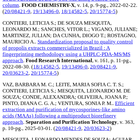
column
.
FOOD CHEMISTRY-X
, v. 14, p. 9-pg.,
2022-02-22
.
(
20/08421-9
,
19/13496-0
,
18/14582-5
,
20/15774-5
)
CONTIERI, LETICIA S.
;
DE SOUZA MESQUITA,
LEONARDO M.
;
SANCHES, VITOR L.
;
VIGANO, JULIANE
;
MARTINEZ, JULIAN
;
DA CUNHA, DIOGO T.
;
ROSTAGNO,
MAURICIO A.
.
Standardization proposal to quality control
of propolis extracts commercialized in Brazil : A
fingerprinting methodology using a UHPLC-PDA-MS/MS
approach
.
Food Research International
, v. 161, p. 11-pg.,
2022-08-30
. (
18/14582-5
,
19/13496-0
,
20/08421-9
,
20/03623-2
,
20/15774-5
)
VAZ, BARBARA M. C.
;
LEITE, MARIA SOFIA C. T. S.
;
CONTIERI, LETICIA S.
;
MESQUITA, LEONARDO M. DE
SOUZA
;
CONDE, ALEXANDRA
;
OLIVEIRA, JOANA P.
;
PINTO, DIANA C. G. A.
;
VENTURA, SONIA P. M.
.
Efficient
extraction and purification of mycosporines-like amino
acids (MAAs) following a multiproduct biorefinery
approach
.
Separation and Purification Technology
, v. 363,
p. 10-pg.,
2025-03-01
. (
20/08421-9
,
20/03623-2
)
MESQUITA, LEONARDO MENDES DE SOUZA
;
AGUIAR,