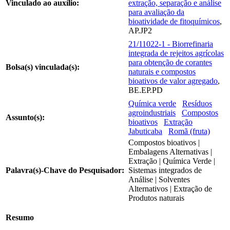
Vinculado ao auxílio:
extração, separação e análise
para avaliação da
bioatividade de fitoquímicos
,
AP.JP2
21/11022-1 - Biorrefinaria
integrada de rejeitos agrícolas
para obtenção de corantes
Bolsa(s) vinculada(s):
naturais e compostos
bioativos de valor agregado
,
BE.EP.PD
Química verde
Resíduos
agroindustriais
Compostos
Assunto(s):
bioativos
Extração
Jabuticaba
Romã (fruta)
Compostos bioativos |
Embalagens Alternativas |
Extração | Química Verde |
Palavra(s)-Chave do Pesquisador:
Sistemas integrados de
Análise | Solventes
Alternativos | Extração de
Produtos naturais
Resumo