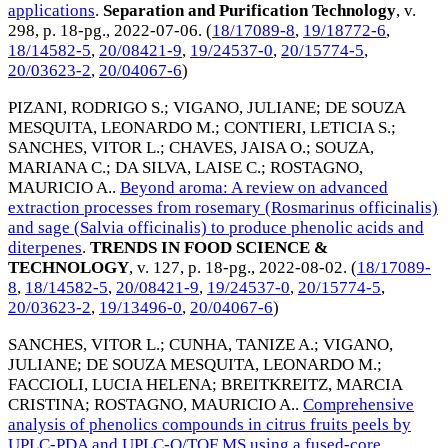
applications
.
Separation and Purification Technology
, v.
298, p. 18-pg.,
2022-07-06
. (
18/17089-8
,
19/18772-6
,
18/14582-5
,
20/08421-9
,
19/24537-0
,
20/15774-5
,
20/03623-2
,
20/04067-6
)
PIZANI, RODRIGO S.
;
VIGANO, JULIANE
;
DE SOUZA
MESQUITA, LEONARDO M.
;
CONTIERI, LETICIA S.
;
SANCHES, VITOR L.
;
CHAVES, JAISA O.
;
SOUZA,
MARIANA C.
;
DA SILVA, LAISE C.
;
ROSTAGNO,
MAURICIO A.
.
Beyond aroma: A review on advanced
extraction processes from rosemary (Rosmarinus officinalis)
and sage (Salvia officinalis) to produce phenolic acids and
diterpenes
.
TRENDS IN FOOD SCIENCE &
TECHNOLOGY
, v. 127, p. 18-pg.,
2022-08-02
. (
18/17089-
8
,
18/14582-5
,
20/08421-9
,
19/24537-0
,
20/15774-5
,
20/03623-2
,
19/13496-0
,
20/04067-6
)
SANCHES, VITOR L.
;
CUNHA, TANIZE A.
;
VIGANO,
JULIANE
;
DE SOUZA MESQUITA, LEONARDO M.
;
FACCIOLI, LUCIA HELENA
;
BREITKREITZ, MARCIA
CRISTINA
;
ROSTAGNO, MAURICIO A.
.
Comprehensive
analysis of phenolics compounds in citrus fruits peels by
UPLC-PDA and UPLC-Q/TOF MS using a fused-core