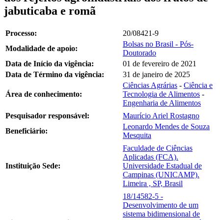
jabuticaba e romã
Processo:
20/08421-9
Bolsas no Brasil - Pós-
Modalidade de apoio:
Doutorado
Data de Início da vigência:
01 de fevereiro de 2021
Data de Término da vigência:
31 de janeiro de 2025
Ciências Agrárias
-
Ciência e
Área de conhecimento:
Tecnologia de Alimentos
-
Engenharia de Alimentos
Pesquisador responsável:
Maurício Ariel Rostagno
Leonardo Mendes de Souza
Beneficiário:
Mesquita
Faculdade de Ciências
Aplicadas (FCA).
Instituição Sede:
Universidade Estadual de
Campinas (UNICAMP).
Limeira , SP, Brasil
18/14582-5 -
Desenvolvimento de um
sistema bidimensional de