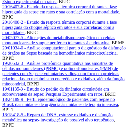
Estudo experimental em ratos.
,
BP.IC
20/16407-6 - Estudo da resposta térmica corporal durante a fase
hiperaguda da sepse em ratos e sua correlação com a mortalidade
,
BP.IC
20/16408-2 - Estudo da resposta térmica corporal durante a fase
hiperaguda do choque séptico em ratos e sua correlação com a
mortalidade.
,
BP.IC
20/05077-5 - Alterações do metabolismo energético em células
mononucleares de sangue periférico tolerantes à endotoxina
,
BP.MS
20/01034-0 - Análise computacional para o diagnóstico da disfunção
de órgãos na Sepse baseada na hemodinâmica microcirculatória
,
BP.PD
19/20532-3 - Análise proteômica quantitativa nas amostras de
células mononucleares (PBMC) e polimorfonucleares (PMN) de
pacientes com Sepse e voluntários sadios, com foco em proteínas
relacionadas ao metabolismo energético e oxidativo, além da função
mitocondrial
,
BP.PD
19/01135-3 - Estudo do padrão da dinâmica circulatória em
sobreviventes da sepse: Pesquisa Experimental em ratos
,
BP.IC
18/24189-9 - Perfil epidemiológico de pacientes com Sepse no
Brasil: das unidades de urgência às unidades de terapia intensiva
,
BP.TT
18/18418-5 - Reparo de DNA, estresse oxidativo e disfunção
metabólica na sepse- investigação de possível alvo terapêutico
,
BP.PD