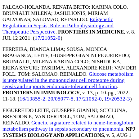
FALCAO-HOLANDA, RENATA BRITO
;
KARINA COLO,
BRUNIALTI MILENA
;
JASIULIONIS, MIRIAM
GALVONAS
;
SALOMAO, REINALDO
.
Epigenetic
Regulation in Sepsis, Role in Pathophysiology and
Therapeutic Perspective
.
FRONTIERS IN MEDICINE
, v. 8,
JUL 12 2021
. (
17/21052-0
)
FERREIRA, BIANCA LIMA
;
SOUSA, MONICA
BRAGANCA
;
LEITE, GIUSEPPE GIANINI FIGUEIREDO
;
BRUNIALTI, MILENA KARINA COLO
;
NISHIDUKA,
ERIKA SAYURI
;
TASHIMA, ALEXANDRE KEIJI
;
VAN DER
POLL, TOM
;
SALOMAO, REINALDO
.
Glucose metabolism
is upregulated in the mononuclear cell proteome during
sepsis and supports endotoxin-tolerant cell function
.
FRONTIERS IN IMMUNOLOGY
, v. 13, p. 10-pg.,
2022-
11-18
. (
16/13855-2
,
20/05077-5
,
17/21052-0
,
19/20532-3
)
FIGUEREIDO LEITE, GIUSEPPE GIANINI
;
SCICLUNA,
BRENDON P.
;
VAN DER POLL, TOM
;
SALOMAO,
REINALDO
.
Genetic signature related to heme-hemoglobin
metabolism pathway in sepsis secondary to pneumonia
.
NPJ
SYSTEMS BIOLOGY AND APPLICATIONS
, v. 5,
AUG 1