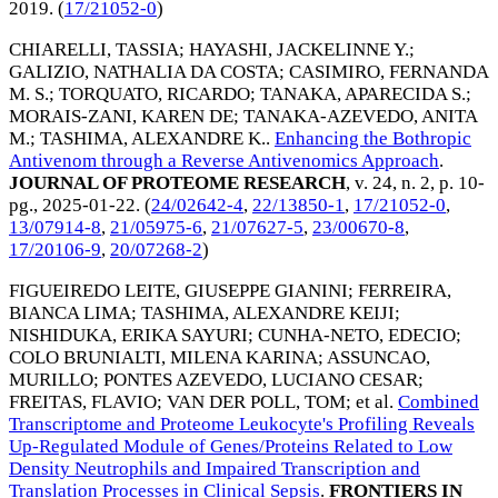
2019
. (
17/21052-0
)
CHIARELLI, TASSIA
;
HAYASHI, JACKELINNE Y.
;
GALIZIO, NATHALIA DA COSTA
;
CASIMIRO, FERNANDA
M. S.
;
TORQUATO, RICARDO
;
TANAKA, APARECIDA S.
;
MORAIS-ZANI, KAREN DE
;
TANAKA-AZEVEDO, ANITA
M.
;
TASHIMA, ALEXANDRE K.
.
Enhancing the Bothropic
Antivenom through a Reverse Antivenomics Approach
.
JOURNAL OF PROTEOME RESEARCH
, v. 24, n. 2, p. 10-
pg.,
2025-01-22
. (
24/02642-4
,
22/13850-1
,
17/21052-0
,
13/07914-8
,
21/05975-6
,
21/07627-5
,
23/00670-8
,
17/20106-9
,
20/07268-2
)
FIGUEIREDO LEITE, GIUSEPPE GIANINI
;
FERREIRA,
BIANCA LIMA
;
TASHIMA, ALEXANDRE KEIJI
;
NISHIDUKA, ERIKA SAYURI
;
CUNHA-NETO, EDECIO
;
COLO BRUNIALTI, MILENA KARINA
;
ASSUNCAO,
MURILLO
;
PONTES AZEVEDO, LUCIANO CESAR
;
FREITAS, FLAVIO
;
VAN DER POLL, TOM
; et al.
Combined
Transcriptome and Proteome Leukocyte's Profiling Reveals
Up-Regulated Module of Genes/Proteins Related to Low
Density Neutrophils and Impaired Transcription and
Translation Processes in Clinical Sepsis
.
FRONTIERS IN