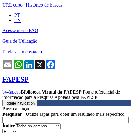
URL curto
|
Histórico de buscas
PT
EN
Acesse nosso FAQ
Guia de Utilização
Envie sua mensagem
Email
WhatsApp
LinkedIn
X
Facebook
FAPESP
bv-fapesp
Biblioteca Virtual da FAPESP
Fonte referencial de
informação para a Pesquisa Apoiada pela FAPESP
Toggle navigation
Busca avançada
Pesquisar
- Utilize aspas para obter um resultado mais específico
Índice