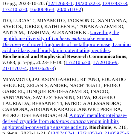
16-pg.,
2023-10-20
. (
12/12663-1
,
19/20532-3
,
13/07937-8
,
17/21052-0
,
16/00696-3
,
20/05110-2
)
ITO, LUCAS T.
;
MIYAMOTO, JACKSON G.
;
SANT'ANNA,
SAVIO S.
;
GREGO, KATHLEEN F.
;
TANAKA-AZEVEDO,
ANITA M.
;
TASHIMA, ALEXANDRE K.
.
Unveiling the
peptidome diversity of
Lachesis
muta
snake venom:
Discovery of novel fragments of metalloproteinase, L-amino
acid oxidase, and bradykinin potentiating peptides
.
Biochemical and Biophysical Research Communications
,
v. 683, p. 5-pg.,
2023-10-18
. (
17/21052-0
,
17/20106-9
,
21/11707-4
,
19/07629-8
)
MIYAMOTO, JACKSON GABRIEL
;
KITANO, EDUARDO
SHIGUEO
;
ZELANIS, ANDRE
;
NACHTIGALL, PEDRO
GABRIEL
;
JUNQUEIRA-DE-AZEVEDO, INACIO
;
SANT'ANNA, SAVIO STEFANINI
;
SILVA, ROGERIO
LAURIA DA
;
BERSANETTI, PATRICIA ALESSANDRA
;
CARMONA, ADRIANA KARAOGLANOVIC
;
PEREIRA,
PEDRO JOSE BARBOSA
; et al.
A novel metalloproteinase-
derived cryptide from
Bothrops cotiara
venom inhibits
angiotensin-converting enzyme activity
.
Biochimie
, v. 216,
p. 9-pg.,
2023-11-21
. (
13/07467-1
,
17/21052-0
,
21/05975-6
,