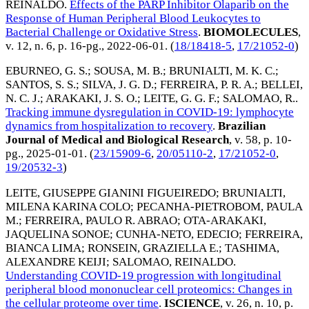
REINALDO
.
Effects of the PARP Inhibitor Olaparib on the
Response of Human Peripheral Blood Leukocytes to
Bacterial Challenge or Oxidative Stress
.
BIOMOLECULES
,
v. 12, n. 6, p. 16-pg.,
2022-06-01
. (
18/18418-5
,
17/21052-0
)
EBURNEO, G. S.
;
SOUSA, M. B.
;
BRUNIALTI, M. K. C.
;
SANTOS, S. S.
;
SILVA, J. G. D.
;
FERREIRA, P. R. A.
;
BELLEI,
N. C. J.
;
ARAKAKI, J. S. O.
;
LEITE, G. G. F.
;
SALOMAO, R.
.
Tracking immune dysregulation in COVID-19: lymphocyte
dynamics from hospitalization to recovery
.
Brazilian
Journal of Medical and Biological Research
, v. 58, p. 10-
pg.,
2025-01-01
. (
23/15909-6
,
20/05110-2
,
17/21052-0
,
19/20532-3
)
LEITE, GIUSEPPE GIANINI FIGUEIREDO
;
BRUNIALTI,
MILENA KARINA COLO
;
PECANHA-PIETROBOM, PAULA
M.
;
FERREIRA, PAULO R. ABRAO
;
OTA-ARAKAKI,
JAQUELINA SONOE
;
CUNHA-NETO, EDECIO
;
FERREIRA,
BIANCA LIMA
;
RONSEIN, GRAZIELLA E.
;
TASHIMA,
ALEXANDRE KEIJI
;
SALOMAO, REINALDO
.
Understanding COVID-19 progression with longitudinal
peripheral blood mononuclear cell proteomics: Changes in
the cellular proteome over time
.
ISCIENCE
, v. 26, n. 10, p.