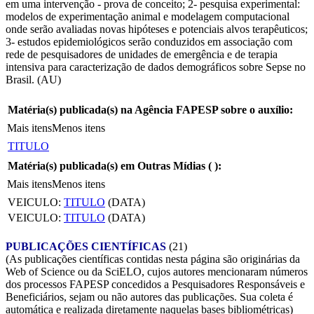
em uma intervenção - prova de conceito; 2- pesquisa experimental:
modelos de experimentação animal e modelagem computacional
onde serão avaliadas novas hipóteses e potenciais alvos terapêuticos;
3- estudos epidemiológicos serão conduzidos em associação com
rede de pesquisadores de unidades de emergência e de terapia
intensiva para caracterização de dados demográficos sobre Sepse no
Brasil. (AU)
Matéria(s) publicada(s) na Agência FAPESP sobre o auxílio:
Mais itens
Menos itens
TITULO
Matéria(s) publicada(s) em Outras Mídias (
):
Mais itens
Menos itens
VEICULO:
TITULO
(DATA)
VEICULO:
TITULO
(DATA)
PUBLICAÇÕES CIENTÍFICAS
(21)
(As publicações científicas contidas nesta página são originárias da
Web of Science ou da SciELO, cujos autores mencionaram números
dos processos FAPESP concedidos a Pesquisadores Responsáveis e
Beneficiários, sejam ou não autores das publicações. Sua coleta é
automática e realizada diretamente naquelas bases bibliométricas)