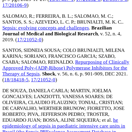
17/20106-9
)
SALOMAO, R.
;
FERREIRA, B. L.
;
SALOMAO, M. C.
;
SANTOS, S. S.
;
AZEVEDO, L. C. P.
;
BRUNIALTI, M. K. C.
.
Sepsis: evolving concepts and challenges
.
Brazilian
Journal of Medical and Biological Research
, v. 52, n. 4,
2019
. (
17/21052-0
)
SANTOS, SIDNEIA SOUSA
;
COLO BRUNIALTI, MILENA
KARINA
;
SORIANO, FRANCISCO GARCIA
;
SZABO,
CSABA
;
SALOMAO, REINALDO
.
Repurposing of Clinically
Approved Poly-(ADP-Ribose) Polymerase Inhibitors for the
Therapy of Sepsis
.
Shock
, v. 56, n. 6, p. 901-909,
DEC 2021
.
(
18/18418-5
,
17/21052-0
)
DE SOUZA, DANIELA CARLA
;
MARTIN, JOELMA
GONCALVES
;
LANZIOTTI, VANESSA SOARES
;
DE
OLIVEIRA, CLAUDIO FLAUZINO
;
TONIAL, CRISTIAN
;
DE CARVALHO, WERTHER BRUNOW
;
FIORETTO, JOSE
ROBERTO
;
PIVA, JEFFERSON PEDRO
;
TROSTER,
EDUARDO JUAN
;
BOSSA, ALINE SIQUEIRA
; et al.
he
epidemiology of sepsis in paediatric intensive care units in
Brazil (the Sepsis PREvalence Assessment Database in