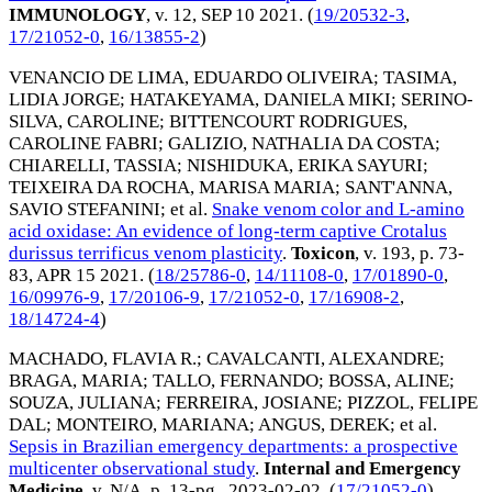
IMMUNOLOGY
, v. 12,
SEP 10 2021
. (
19/20532-3
,
17/21052-0
,
16/13855-2
)
VENANCIO DE LIMA, EDUARDO OLIVEIRA
;
TASIMA,
LIDIA JORGE
;
HATAKEYAMA, DANIELA MIKI
;
SERINO-
SILVA, CAROLINE
;
BITTENCOURT RODRIGUES,
CAROLINE FABRI
;
GALIZIO, NATHALIA DA COSTA
;
CHIARELLI, TASSIA
;
NISHIDUKA, ERIKA SAYURI
;
TEIXEIRA DA ROCHA, MARISA MARIA
;
SANT'ANNA,
SAVIO STEFANINI
; et al.
Snake venom color and L-amino
acid oxidase: An evidence of long-term captive Crotalus
durissus terrificus venom plasticity
.
Toxicon
, v. 193, p. 73-
83,
APR 15 2021
. (
18/25786-0
,
14/11108-0
,
17/01890-0
,
16/09976-9
,
17/20106-9
,
17/21052-0
,
17/16908-2
,
18/14724-4
)
MACHADO, FLAVIA R.
;
CAVALCANTI, ALEXANDRE
;
BRAGA, MARIA
;
TALLO, FERNANDO
;
BOSSA, ALINE
;
SOUZA, JULIANA
;
FERREIRA, JOSIANE
;
PIZZOL, FELIPE
DAL
;
MONTEIRO, MARIANA
;
ANGUS, DEREK
; et al.
Sepsis in Brazilian emergency departments: a prospective
multicenter observational study
.
Internal and Emergency
Medicine
, v. N/A, p. 13-pg.,
2023-02-02
. (
17/21052-0
)