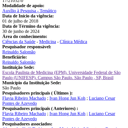
17/21052-0
Modalidade de apoio:
Auxílio à Pesquisa - Temático
Data de Início da vigência:
01 de julho de 2018
Data de Término da vigência:
30 de junho de 2024
Área do conhecimento:
Ciências da Saúde
-
Medicina
-
Clínica Médica
Pesquisador responsável:
Reinaldo Salomão
Beneficiário:
Reinaldo Salomão
Instituição Sede:
Escola Paulista de Medicina (EPM). Universidade Federal de São
Paulo (UNIFESP). Campus São Paulo. São Paulo , SP, Brasil
Município da Instituição Sede:
São Paulo
Pesquisadores principais ( Últimos ):
Flavia Ribeiro Machado
;
Ivan Hong Jun Koh
;
Luciano Cesar
Pontes de Azevedo
Pesquisadores principais ( Anteriores) :
Flavia Ribeiro Machado
;
Ivan Hong Jun Koh
;
Luciano Cesar
Pontes de Azevedo
Pesquisadores associados: