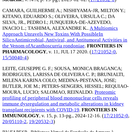
CAMARA, GUILHERME A.
;
NISHIYAMA-JR, MILTON Y.
;
KITANO, EDUARDO S.
;
OLIVEIRA, URSULA C.
;
DA
SILVA, JR., PEDRO I.
;
JUNQUEIRA-DE-AZEVEDO,
INACIO L.
;
TASHIMA, ALEXANDRE K.
.
A Multiomics
Approach Unravels New Toxins With PossibleIn
SilicoAntimicrobial, Antiviral, and Antitumoral Activities in
the Venom ofAcanthoscurria rondoniae
.
FRONTIERS IN
PHARMACOLOGY
, v. 11,
JUL 17 2020
. (
17/21052-0
,
15/50040-4
)
LEITE, GIUSEPPE G. F.
;
SOUSA, MONICA BRAGANCA
;
RODRIGUES, LARISSA DE OLIVEIRA C. P.
;
BRUNIALTI,
MILENA KARINA COLO
;
MEDINA-PESTANA, JOSE
;
BUTLER, JOE M.
;
PETERS-SENGERS, HESSEL
;
REQUIAO-
MOURA, LUCIO
;
SALOMAO, REINALDO
.
Proteomic
profiling of peripheral blood mononuclear cells reveals
immune dysregulation and metabolic alterations in kidney
transplant recipients with COVID-19
.
FRONTIERS IN
IMMUNOLOGY
, v. 15, p. 13-pg.,
2024-12-16
. (
17/21052-0
,
20/05110-2
,
19/20532-3
)