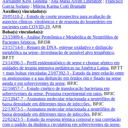
Alexandre Keiji Tashima
;
Ana Maria Alvim Liberatore
;
Francisco
Garcia Soriano
;
Milena Karina Coló Brunialti
Auxílio(s) vinculado(s):
20/05110-2 - Estudo de coorte prospectiva para avaliação de
aspectos clínicos, virológicos e de resposta do hospedeiro em
pacientes com COVID-19
,
AP.R
Bolsa(s) vinculada(s):
23/15909-6 - Análise Proteômica e Metabólica de Neutrófilos de
Pacientes Sépticos
,
BP.DR
23/15714-0 - Reparo de DNA, estresse oxidativo e disfunção
metabólica na sepse- investigação de possível alvo terapêutico
,
BP.TT
23/14396-5 - Perfil epidemiológico de sepse e choque séptico em
unidades de terapia intensiva pediátricas na América Latina
,
BP.TT
+ mais bolsas vinculadas
23/07392-3 - Estudo da inter-relação entre
os angiossomas e a sua disfunção em órgãos rim e fígado na sepse
aguda e em sobreviventes da sepse
,
BP.IC
22/16857-7 - Estudo cinético de translocação bacteriana em
sobreviventes da sepse. Pesquisa experimental em ratos
,
BP.IC
22/12847-7 - Assinatura molecular relacionada a neutrófilos de
baixa densidade em diferentes tipos de infecções.
,
BP.IC
22/13073-5 - Assinatura molecular relacionada a neutrófilos de
baixa densidade em diferentes tipos de infecções
,
BP.IC
22/02423-5 - Estudo da resposta térmica corporal e sua correlação
com o padrão da dinâmica circulatória em sobreviventes da sepse.