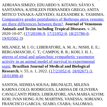
ADRIANA SIMIZO
;
EDUARDO S. KITANO
;
SÁVIO S.
SANTANNA
;
KATHLEEN FERNANDES GREGO
;
ANITA
MITICO TANAKA-AZEVEDO
;
ALEXANDRE K. TASHIMA
.
Comparative gender peptidomics of Bothrops atrox venoms:
are there differences between them?
.
Journal of Venomous
Animals and Toxins including Tropical Diseases
, v. 26,
2020-10-07
. (
17/20106-9
,
17/21052-0
,
18/25786-0
,
19/03502-3
)
MILANEZ, M. I. O.
;
LIBERATORE, A. M. A.
;
NISHI, E. E.
;
BERGAMASCHI, C. T.
;
CAMPOS, R. R.
;
KOH, I. H. J.
.
atterns of renal and splanchnic sympathetic vasomotor
activity in an animal model of survival to experimental
sepsi
.
Brazilian Journal of Medical and Biological
Research
, v. 55, n. 1,
2022
. (
17/21052-0
,
18/02671-3
,
18/01898-4
)
SANTOS, SIDNEIA SOUSA
;
BRUNIALTI, MILENA
KARINA COLO
;
RODRIGUES, LARISSA DE OLIVEIRA
CAVALCANTI PERES
;
LIBERATORE, ANA MARIA ALVIM
;
KOH, IVAN HONG JUN
;
MARTINS, VANESSA
;
SORIANO,
FRANCISCO GARCIA
;
SZABO, CSABA
;
SALOMAO,