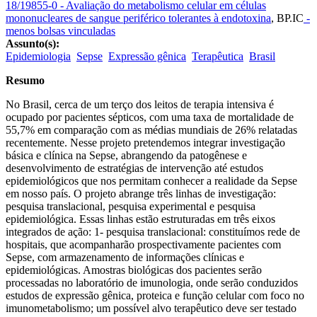
18/19855-0 - Avaliação do metabolismo celular em células
mononucleares de sangue periférico tolerantes à endotoxina
,
BP.IC
-
menos bolsas vinculadas
Assunto(s):
Epidemiologia
Sepse
Expressão gênica
Terapêutica
Brasil
Resumo
No Brasil, cerca de um terço dos leitos de terapia intensiva é
ocupado por pacientes sépticos, com uma taxa de mortalidade de
55,7% em comparação com as médias mundiais de 26% relatadas
recentemente. Nesse projeto pretendemos integrar investigação
básica e clínica na Sepse, abrangendo da patogênese e
desenvolvimento de estratégias de intervenção até estudos
epidemiológicos que nos permitam conhecer a realidade da Sepse
em nosso país. O projeto abrange três linhas de investigação:
pesquisa translacional, pesquisa experimental e pesquisa
epidemiológica. Essas linhas estão estruturadas em três eixos
integrados de ação: 1- pesquisa translacional: constituímos rede de
hospitais, que acompanharão prospectivamente pacientes com
Sepse, com armazenamento de informações clínicas e
epidemiológicas. Amostras biológicas dos pacientes serão
processadas no laboratório de imunologia, onde serão conduzidos
estudos de expressão gênica, proteica e função celular com foco no
imunometabolismo; um possível alvo terapêutico deve ser testado