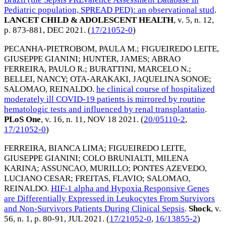
Pediatric population, SPREAD PED): an observational stud
.
LANCET CHILD & ADOLESCENT HEALTH
, v. 5, n. 12,
p. 873-881,
DEC 2021
. (
17/21052-0
)
PECANHA-PIETROBOM, PAULA M.
;
FIGUEIREDO LEITE,
GIUSEPPE GIANINI
;
HUNTER, JAMES
;
ABRAO
FERREIRA, PAULO R.
;
BURATTINI, MARCELO N.
;
BELLEI, NANCY
;
OTA-ARAKAKI, JAQUELINA SONOE
;
SALOMAO, REINALDO
.
he clinical course of hospitalized
moderately ill COVID-19 patients is mirrored by routine
hematologic tests and influenced by renal transplantatio
.
PLoS One
, v. 16, n. 11,
NOV 18 2021
. (
20/05110-2
,
17/21052-0
)
FERREIRA, BIANCA LIMA
;
FIGUEIREDO LEITE,
GIUSEPPE GIANINI
;
COLO BRUNIALTI, MILENA
KARINA
;
ASSUNCAO, MURILLO
;
PONTES AZEVEDO,
LUCIANO CESAR
;
FREITAS, FLAVIO
;
SALOMAO,
REINALDO
.
HIF-1 alpha and Hypoxia Responsive Genes
are Differentially Expressed in Leukocytes From Survivors
and Non-Survivors Patients During Clinical Sepsis
.
Shock
, v.
56, n. 1, p. 80-91,
JUL 2021
. (
17/21052-0
,
16/13855-2
)