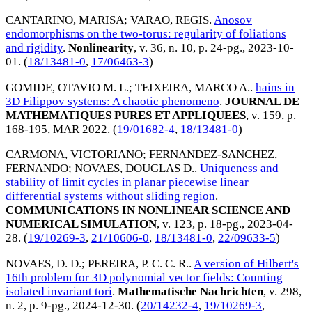
CANTARINO, MARISA
;
VARAO, REGIS
.
Anosov
endomorphisms on the two-torus: regularity of foliations
and rigidity
.
Nonlinearity
, v. 36, n. 10, p. 24-pg.,
2023-10-
01
. (
18/13481-0
,
17/06463-3
)
GOMIDE, OTAVIO M. L.
;
TEIXEIRA, MARCO A.
.
hains in
3D Filippov systems: A chaotic phenomeno
.
JOURNAL DE
MATHEMATIQUES PURES ET APPLIQUEES
, v. 159, p.
168-195,
MAR 2022
. (
19/01682-4
,
18/13481-0
)
CARMONA, VICTORIANO
;
FERNANDEZ-SANCHEZ,
FERNANDO
;
NOVAES, DOUGLAS D.
.
Uniqueness and
stability of limit cycles in planar piecewise linear
differential systems without sliding region
.
COMMUNICATIONS IN NONLINEAR SCIENCE AND
NUMERICAL SIMULATION
, v. 123, p. 18-pg.,
2023-04-
28
. (
19/10269-3
,
21/10606-0
,
18/13481-0
,
22/09633-5
)
NOVAES, D. D.
;
PEREIRA, P. C. C. R.
.
A version of Hilbert's
16th problem for 3D polynomial vector fields: Counting
isolated invariant tori
.
Mathematische Nachrichten
, v. 298,
n. 2, p. 9-pg.,
2024-12-30
. (
20/14232-4
,
19/10269-3
,