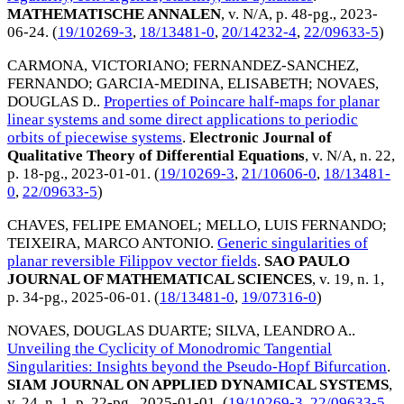
MATHEMATISCHE ANNALEN
, v. N/A, p. 48-pg.,
2023-
06-24
. (
19/10269-3
,
18/13481-0
,
20/14232-4
,
22/09633-5
)
CARMONA, VICTORIANO
;
FERNANDEZ-SANCHEZ,
FERNANDO
;
GARCIA-MEDINA, ELISABETH
;
NOVAES,
DOUGLAS D.
.
Properties of Poincare half-maps for planar
linear systems and some direct applications to periodic
orbits of piecewise systems
.
Electronic Journal of
Qualitative Theory of Differential Equations
, v. N/A, n. 22,
p. 18-pg.,
2023-01-01
. (
19/10269-3
,
21/10606-0
,
18/13481-
0
,
22/09633-5
)
CHAVES, FELIPE EMANOEL
;
MELLO, LUIS FERNANDO
;
TEIXEIRA, MARCO ANTONIO
.
Generic singularities of
planar reversible Filippov vector fields
.
SAO PAULO
JOURNAL OF MATHEMATICAL SCIENCES
, v. 19, n. 1,
p. 34-pg.,
2025-06-01
. (
18/13481-0
,
19/07316-0
)
NOVAES, DOUGLAS DUARTE
;
SILVA, LEANDRO A.
.
Unveiling the Cyclicity of Monodromic Tangential
Singularities: Insights beyond the Pseudo-Hopf Bifurcation
.
SIAM JOURNAL ON APPLIED DYNAMICAL SYSTEMS
,
v. 24, n. 1, p. 22-pg.,
2025-01-01
. (
19/10269-3
,
22/09633-5
,