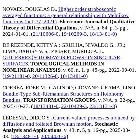
NOVAES, DOUGLAS D.
.
Higher order stroboscopic
averaged functions: a general relationship with Melnikov
functions (oct, 77, 2021)
.
Electronic Journal of Qualitative
Theory of Differential Equations
, v. N/A, n. 64, p. 3-pg.,
2024-01-01
. (
21/10606-0
,
19/10269-3
,
18/13481-0
)
DE REZENDE, KETTY A.
;
GRULHA, NIVALDO G., JR.
;
LIMA, DAHISY V. S.
;
ZIGART, MURILO A. J.
.
GUTIERREZ{SOTOMAYOR FLOWS ON SINGULAR
SURFACES
.
TOPOLOGICAL METHODS IN
NONLINEAR ANALYSIS
, v. 60, n. 1, p. 45-pg.,
2022-09-01
.
(
19/21181-0
,
20/11326-8
,
18/13481-0
)
CORREA, EDER M.
;
GALINDO, GIOVANE
;
GRAMA, LINO
.
Bundle-Type Sub-Riemannian Structures on Holonomy
Bundles
.
TRANSFORMATION GROUPS
, v. N/A, p. 22-pg.,
2025-10-27
. (
18/13481-0
,
22/10429-3
,
23/13131-8
)
LEDESMA, DIEGO S.
.
Current-valued processes induced by
diffusions and foliated Brownian motion
.
Stochastic
Analysis and Applications
, v. 43, n. 5, p. 16-pg.,
2025-08-
08
. (
18/13481-0
,
20/04426-6
)