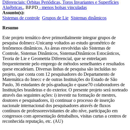
Diferenciais: Órbitas Periódicas, Toros Invariantes e Superfícies
Algébricas.
,
BP.PD
- menos bolsas vinculadas
Assunto(s):
Sistemas de controle
Grupos de Lie
Sistemas dinâmicos
Resumo
Este projeto temático deve primordialmente integrar grupos de
pesquisa doImecc-Unicamp voltados ao estudo geométrico de
fenômenos dinâmicos. As áreas envolvidas são Sistemas de
Controle, Sistemas Dinâmicos, SistemasDinâmicos Estocásticos,
Teoria de Lie e Geometria Diferencial, que se entrelaçam
frequentemente pelo emprego de métodos semelhantes e resultados
quese encadeiam. Diversas linhas de pesquisa são incluídas no
projeto, que conta com 12 pesquisadores do Departamento de
Matemática do Imecc e de outras Instituições do Estado de São
Paulo, 36 estudantes de pós-graduação e quase70 colaboradores de
Instituições brasileiras e do exterior. O presente projeto será norteado
através das seguintes ações: i) investir na formação de mestres,
doutores e pesquisadores, ii) continuar o processo de inserção
nacionale internacional dos pesquisadores através de fluxos
contínuos de professoresvisitantes de alto níve, participação em
congressos com apresentação detrabalhos, visitas curtas a centros de
reconhecida reputação, etc. (AU)