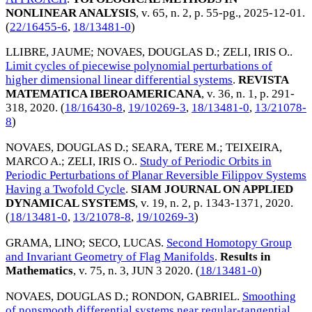
NONLINEAR ANALYSIS
, v. 65, n. 2, p. 55-pg.,
2025-12-01
.
(
22/16455-6
,
18/13481-0
)
LLIBRE, JAUME
;
NOVAES, DOUGLAS D.
;
ZELI, IRIS O.
.
Limit cycles of piecewise polynomial perturbations of
higher dimensional linear differential systems
.
REVISTA
MATEMATICA IBEROAMERICANA
, v. 36, n. 1, p. 291-
318,
2020
. (
18/16430-8
,
19/10269-3
,
18/13481-0
,
13/21078-
8
)
NOVAES, DOUGLAS D.
;
SEARA, TERE M.
;
TEIXEIRA,
MARCO A.
;
ZELI, IRIS O.
.
Study of Periodic Orbits in
Periodic Perturbations of Planar Reversible Filippov Systems
Having a Twofold Cycle
.
SIAM JOURNAL ON APPLIED
DYNAMICAL SYSTEMS
, v. 19, n. 2, p. 1343-1371,
2020
.
(
18/13481-0
,
13/21078-8
,
19/10269-3
)
GRAMA, LINO
;
SECO, LUCAS
.
Second Homotopy Group
and Invariant Geometry of Flag Manifolds
.
Results in
Mathematics
, v. 75, n. 3,
JUN 3 2020
. (
18/13481-0
)
NOVAES, DOUGLAS D.
;
RONDON, GABRIEL
.
Smoothing
of nonsmooth differential systems near regular-tangential