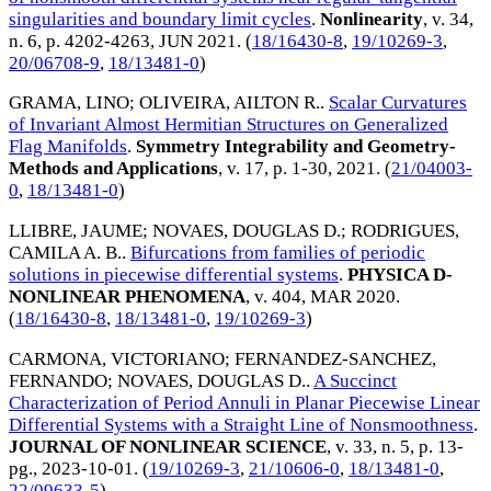
singularities and boundary limit cycles
.
Nonlinearity
, v. 34,
n. 6, p. 4202-4263,
JUN 2021
. (
18/16430-8
,
19/10269-3
,
20/06708-9
,
18/13481-0
)
GRAMA, LINO
;
OLIVEIRA, AILTON R.
.
Scalar Curvatures
of Invariant Almost Hermitian Structures on Generalized
Flag Manifolds
.
Symmetry Integrability and Geometry-
Methods and Applications
, v. 17, p. 1-30,
2021
. (
21/04003-
0
,
18/13481-0
)
LLIBRE, JAUME
;
NOVAES, DOUGLAS D.
;
RODRIGUES,
CAMILA A. B.
.
Bifurcations from families of periodic
solutions in piecewise differential systems
.
PHYSICA D-
NONLINEAR PHENOMENA
, v. 404,
MAR 2020
.
(
18/16430-8
,
18/13481-0
,
19/10269-3
)
CARMONA, VICTORIANO
;
FERNANDEZ-SANCHEZ,
FERNANDO
;
NOVAES, DOUGLAS D.
.
A Succinct
Characterization of Period Annuli in Planar Piecewise Linear
Differential Systems with a Straight Line of Nonsmoothness
.
JOURNAL OF NONLINEAR SCIENCE
, v. 33, n. 5, p. 13-
pg.,
2023-10-01
. (
19/10269-3
,
21/10606-0
,
18/13481-0
,
22/09633-5
)