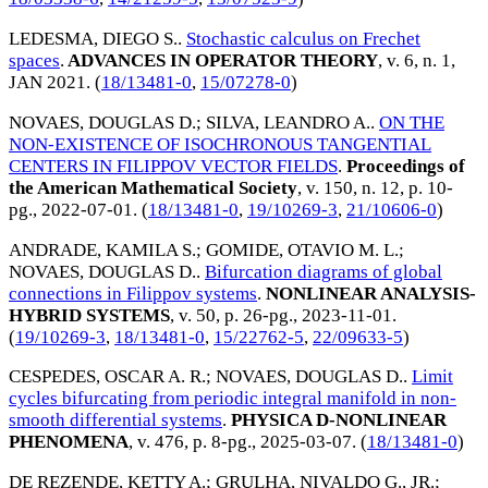
LEDESMA, DIEGO S.
.
Stochastic calculus on Frechet
spaces
.
ADVANCES IN OPERATOR THEORY
, v. 6, n. 1,
JAN 2021
. (
18/13481-0
,
15/07278-0
)
NOVAES, DOUGLAS D.
;
SILVA, LEANDRO A.
.
ON THE
NON-EXISTENCE OF ISOCHRONOUS TANGENTIAL
CENTERS IN FILIPPOV VECTOR FIELDS
.
Proceedings of
the American Mathematical Society
, v. 150, n. 12, p. 10-
pg.,
2022-07-01
. (
18/13481-0
,
19/10269-3
,
21/10606-0
)
ANDRADE, KAMILA S.
;
GOMIDE, OTAVIO M. L.
;
NOVAES, DOUGLAS D.
.
Bifurcation diagrams of global
connections in Filippov systems
.
NONLINEAR ANALYSIS-
HYBRID SYSTEMS
, v. 50, p. 26-pg.,
2023-11-01
.
(
19/10269-3
,
18/13481-0
,
15/22762-5
,
22/09633-5
)
CESPEDES, OSCAR A. R.
;
NOVAES, DOUGLAS D.
.
Limit
cycles bifurcating from periodic integral manifold in non-
smooth differential systems
.
PHYSICA D-NONLINEAR
PHENOMENA
, v. 476, p. 8-pg.,
2025-03-07
. (
18/13481-0
)
DE REZENDE, KETTY A.
;
GRULHA, NIVALDO G., JR.
;