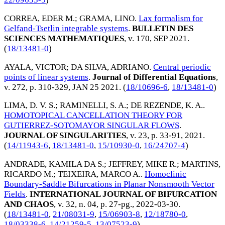
CORREA, EDER M.
;
GRAMA, LINO
.
Lax formalism for
Gelfand-Tsetlin integrable systems
.
BULLETIN DES
SCIENCES MATHEMATIQUES
, v. 170,
SEP 2021
.
(
18/13481-0
)
AYALA, VICTOR
;
DA SILVA, ADRIANO
.
Central periodic
points of linear systems
.
Journal of Differential Equations
,
v. 272, p. 310-329,
JAN 25 2021
. (
18/10696-6
,
18/13481-0
)
LIMA, D. V. S.
;
RAMINELLI, S. A.
;
DE REZENDE, K. A.
.
HOMOTOPICAL CANCELLATION THEORY FOR
GUTIERREZ-SOTOMAYOR SINGULAR FLOWS
.
JOURNAL OF SINGULARITIES
, v. 23, p. 33-91,
2021
.
(
14/11943-6
,
18/13481-0
,
15/10930-0
,
16/24707-4
)
ANDRADE, KAMILA DA S.
;
JEFFREY, MIKE R.
;
MARTINS,
RICARDO M.
;
TEIXEIRA, MARCO A.
.
Homoclinic
Boundary-Saddle Bifurcations in Planar Nonsmooth Vector
Fields
.
INTERNATIONAL JOURNAL OF BIFURCATION
AND CHAOS
, v. 32, n. 04, p. 27-pg.,
2022-03-30
.
(
18/13481-0
,
21/08031-9
,
15/06903-8
,
12/18780-0
,
18/03338-6
,
14/21259-5
,
13/07523-9
)