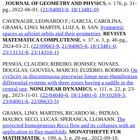
.
JOURNAL OF GEOMETRY AND PHYSICS
, v. 176, p. 31-
pg.,
2022-06-01
. (
21/04003-0
,
18/13481-0
)
CAVENAGHI, LEONARDO F.
;
GARCIA, CAROLINA
;
GRAMA, LINO
;
MARTIN, LUIZ A. B. SAN
.
Symmetric
spaces as adjoint orbits and their geometries
.
REVISTA
MATEMATICA COMPLUTENSE
, v. 37, n. 3, p. 46-pg.,
2024-03-21
. (
22/09603-9
,
21/04065-6
,
18/13481-0
,
23/13131-8
,
23/14316-1
)
PESSOA, CLAUDIO
;
RIBEIRO, RONISIO
;
NOVAES,
DOUGLAS
;
GOUVEIA, MARCIO
;
EUZEBIO, RODRIGO
.
On
cyclicity in discontinuous piecewise linear near-Hamiltonian
differential systems with three zones having a saddle in the
central one
.
NONLINEAR DYNAMICS
, v. 111, n. 22, p. 23-
pg.,
2023-11-01
. (
22/04040-6
,
18/13481-0
,
19/10269-3
,
23/04061-6
,
22/09633-5
)
GRAMA, LINO
;
MARTINS, RICARDO M.
;
PATRAO,
MAURO
;
SECO, LUCAS
;
SPERANCA, LLOHANN
.
The
projected homogeneous Ricci flow and its collapses with an
application to flag manifolds
.
MONATSHEFTE FUR
MATHEMATIK
, v. 199, n. 3, p. 28-pg.,
2022-09-10
.