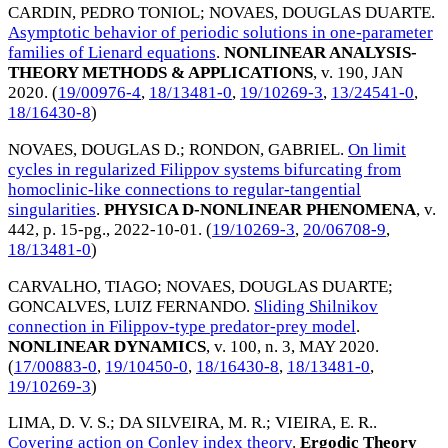
CARDIN, PEDRO TONIOL
;
NOVAES, DOUGLAS DUARTE
.
Asymptotic behavior of periodic solutions in one-parameter
families of Lienard equations
.
NONLINEAR ANALYSIS-
THEORY METHODS & APPLICATIONS
, v. 190,
JAN
2020
. (
19/00976-4
,
18/13481-0
,
19/10269-3
,
13/24541-0
,
18/16430-8
)
NOVAES, DOUGLAS D.
;
RONDON, GABRIEL
.
On limit
cycles in regularized Filippov systems bifurcating from
homoclinic-like connections to regular-tangential
singularities
.
PHYSICA D-NONLINEAR PHENOMENA
, v.
442, p. 15-pg.,
2022-10-01
. (
19/10269-3
,
20/06708-9
,
18/13481-0
)
CARVALHO, TIAGO
;
NOVAES, DOUGLAS DUARTE
;
GONCALVES, LUIZ FERNANDO
.
Sliding Shilnikov
connection in Filippov-type predator-prey model
.
NONLINEAR DYNAMICS
, v. 100, n. 3,
MAY 2020
.
(
17/00883-0
,
19/10450-0
,
18/16430-8
,
18/13481-0
,
19/10269-3
)
LIMA, D. V. S.
;
DA SILVEIRA, M. R.
;
VIEIRA, E. R.
.
Covering action on Conley index theory
.
Ergodic Theory