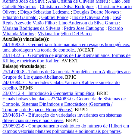
Adriano João da Silva
;
Ana Cristina de Oliveira Mereu
;
Caio José
Colletti Negreiros
;
Christian da Silva Rodrigues
;
Christian Horacio
Olivera
;
Diego Sebastian Ledesma
;
Douglas Duarte Novaes
;
Eduardo Garibaldi
;
Gabriel Ponce
;
Iris de Oliveira Zeli
;
José
Régis Azevedo Varão Filho
;
Lino Anderson da Silva Grama
;
Mariana Rodrigues da Silveira
;
Pedro Jose Catuogno
;
Ricardo
Miranda Martins
;
Viviana Jorgelina Del Barco
Auxílio(s) vinculado(s):
24/13683-3 - Geometria sub-riemanniana em espaços homogêneos:
uma abordagem via teoria de controle.
,
AV.EXT
23/11422-5 - Geometria de grupos de Lie Riemannianos: formas de
Killing e métricas tipo Kahler.
,
AV.EXT
Bolsa(s) vinculada(s):
25/14730-8 - Tópicos de Geometria Simplética com Aplicações aos
Grupos de Lie quase-Abelianos
,
BP.IC
24/07684-7 - Variedades Calabi-Yau não-Kähler e simetria do
espelho
,
BP.MS
23/07412-4 - Introdução à Geometria Simplética
,
BP.IC
+ mais bolsas vinculadas
23/04083-0 - Geometria de Sistemas de
Controle, Sistemas Dinâmicos e Estocásticos (Geometria /
Topologia de Espaços Homogêneos)
,
BP.PD
23/04851-7 - Bifurcação de variedades invariantes em sistemas
diferenciais suaves e não suaves
,
BP.PD
23/06922-9 - Comportamento assintótico do número de Hilbert em
campos vetoriais planares polinomiais e polinomiais por partes
,