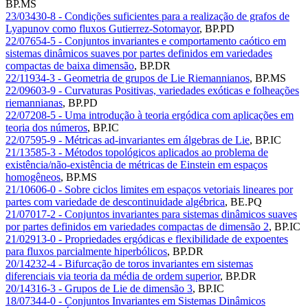
BP.MS
23/03430-8 - Condições suficientes para a realização de grafos de
Lyapunov como fluxos Gutierrez-Sotomayor
,
BP.PD
22/07654-5 - Conjuntos invariantes e comportamento caótico em
sistemas dinâmicos suaves por partes definidos em variedades
compactas de baixa dimensão
,
BP.DR
22/11934-3 - Geometria de grupos de Lie Riemannianos
,
BP.MS
22/09603-9 - Curvaturas Positivas, variedades exóticas e folheações
riemannianas
,
BP.PD
22/07208-5 - Uma introdução à teoria ergódica com aplicações em
teoria dos números
,
BP.IC
22/07595-9 - Métricas ad-invariantes em álgebras de Lie
,
BP.IC
21/13585-3 - Métodos topológicos aplicados ao problema de
existência/não-existência de métricas de Einstein em espaços
homogêneos
,
BP.MS
21/10606-0 - Sobre ciclos limites em espaços vetoriais lineares por
partes com variedade de descontinuidade algébrica
,
BE.PQ
21/07017-2 - Conjuntos invariantes para sistemas dinâmicos suaves
por partes definidos em variedades compactas de dimensão 2
,
BP.IC
21/02913-0 - Propriedades ergódicas e flexibilidade de expoentes
para fluxos parcialmente hiperbólicos
,
BP.DR
20/14232-4 - Bifurcação de toros invariantes em sistemas
diferenciais via teoria da média de ordem superior
,
BP.DR
20/14316-3 - Grupos de Lie de dimensão 3
,
BP.IC
18/07344-0 - Conjuntos Invariantes em Sistemas Dinâmicos