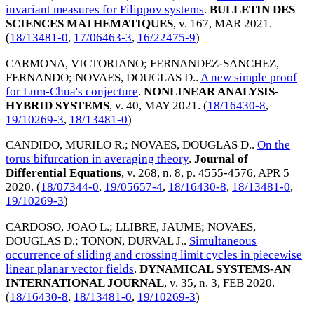
invariant measures for Filippov systems
.
BULLETIN DES
SCIENCES MATHEMATIQUES
, v. 167,
MAR 2021
.
(
18/13481-0
,
17/06463-3
,
16/22475-9
)
CARMONA, VICTORIANO
;
FERNANDEZ-SANCHEZ,
FERNANDO
;
NOVAES, DOUGLAS D.
.
A new simple proof
for Lum-Chua's conjecture
.
NONLINEAR ANALYSIS-
HYBRID SYSTEMS
, v. 40,
MAY 2021
. (
18/16430-8
,
19/10269-3
,
18/13481-0
)
CANDIDO, MURILO R.
;
NOVAES, DOUGLAS D.
.
On the
torus bifurcation in averaging theory
.
Journal of
Differential Equations
, v. 268, n. 8, p. 4555-4576,
APR 5
2020
. (
18/07344-0
,
19/05657-4
,
18/16430-8
,
18/13481-0
,
19/10269-3
)
CARDOSO, JOAO L.
;
LLIBRE, JAUME
;
NOVAES,
DOUGLAS D.
;
TONON, DURVAL J.
.
Simultaneous
occurrence of sliding and crossing limit cycles in piecewise
linear planar vector fields
.
DYNAMICAL SYSTEMS-AN
INTERNATIONAL JOURNAL
, v. 35, n. 3,
FEB 2020
.
(
18/16430-8
,
18/13481-0
,
19/10269-3
)