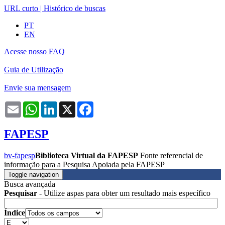
URL curto
|
Histórico de buscas
PT
EN
Acesse nosso FAQ
Guia de Utilização
Envie sua mensagem
Email
WhatsApp
LinkedIn
X
Facebook
FAPESP
bv-fapesp
Biblioteca Virtual da FAPESP
Fonte referencial de
informação para a Pesquisa Apoiada pela FAPESP
Toggle navigation
Busca avançada
Pesquisar
- Utilize aspas para obter um resultado mais específico
Índice