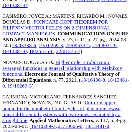
18/13481-0
)
CASIMIRO, JOYCE A.
;
MARTINS, RICARDO M.
;
NOVAES,
DOUGLAS D.
.
POINCARE-HOPF THEOREM FOR
FILIPPOV VECTOR FIELDS ON 2-DIMENSIONAL
COMPACT MANIFOLDS
.
COMMUNICATIONS ON PURE
AND APPLIED ANALYSIS
, v. 23, n. 11, p. 27-pg.,
2024-08-
24
. (
18/03338-6
,
19/10269-3
,
22/09633-5
,
21/08031-9
,
18/13481-0
,
18/25575-0
,
22/01375-7
)
NOVAES, DOUGLAS D.
.
Higher order stroboscopic
averaged functions: a general relationship with Melnikov
functions
.
Electronic Journal of Qualitative Theory of
Differential Equations
, n. 77,
2021
. (
18/16430-8
,
18/13481-
0
,
19/10269-3
)
CARMONA, VICTORIANO
;
FERNANDEZ-SANCHEZ,
FERNANDO
;
NOVAES, DOUGLAS D.
.
Uniform upper
bound for the number of limit cycles of planar piecewise
linear differential systems with two zones separated by a
straight line
.
Applied Mathematics Letters
, v. 137, p. 8-pg.,
2023-03-01
. (
19/10269-3
,
21/10606-0
,
18/13481-0
,