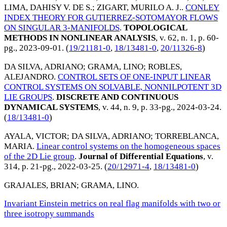
LIMA, DAHISY V. DE S.
;
ZIGART, MURILO A. J.
.
CONLEY
INDEX THEORY FOR GUTIERREZ-SOTOMAYOR FLOWS
ON SINGULAR 3-MANIFOLDS
.
TOPOLOGICAL
METHODS IN NONLINEAR ANALYSIS
, v. 62, n. 1, p. 60-
pg.,
2023-09-01
. (
19/21181-0
,
18/13481-0
,
20/11326-8
)
DA SILVA, ADRIANO
;
GRAMA, LINO
;
ROBLES,
ALEJANDRO
.
CONTROL SETS OF ONE-INPUT LINEAR
CONTROL SYSTEMS ON SOLVABLE, NONNILPOTENT 3D
LIE GROUPS
.
DISCRETE AND CONTINUOUS
DYNAMICAL SYSTEMS
, v. 44, n. 9, p. 33-pg.,
2024-03-24
.
(
18/13481-0
)
AYALA, VICTOR
;
DA SILVA, ADRIANO
;
TORREBLANCA,
MARIA
.
Linear control systems on the homogeneous spaces
of the 2D Lie group
.
Journal of Differential Equations
, v.
314, p. 21-pg.,
2022-03-25
. (
20/12971-4
,
18/13481-0
)
GRAJALES, BRIAN
;
GRAMA, LINO
.
Invariant Einstein metrics on real flag manifolds with two or
three isotropy summands