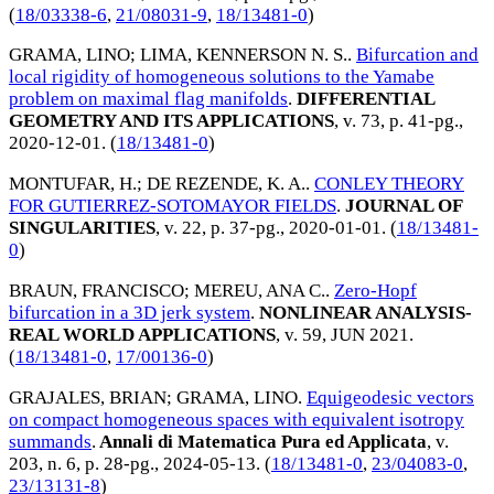
(
18/03338-6
,
21/08031-9
,
18/13481-0
)
GRAMA, LINO
;
LIMA, KENNERSON N. S.
.
Bifurcation and
local rigidity of homogeneous solutions to the Yamabe
problem on maximal flag manifolds
.
DIFFERENTIAL
GEOMETRY AND ITS APPLICATIONS
, v. 73, p. 41-pg.,
2020-12-01
. (
18/13481-0
)
MONTUFAR, H.
;
DE REZENDE, K. A.
.
CONLEY THEORY
FOR GUTIERREZ-SOTOMAYOR FIELDS
.
JOURNAL OF
SINGULARITIES
, v. 22, p. 37-pg.,
2020-01-01
. (
18/13481-
0
)
BRAUN, FRANCISCO
;
MEREU, ANA C.
.
Zero-Hopf
bifurcation in a 3D jerk system
.
NONLINEAR ANALYSIS-
REAL WORLD APPLICATIONS
, v. 59,
JUN 2021
.
(
18/13481-0
,
17/00136-0
)
GRAJALES, BRIAN
;
GRAMA, LINO
.
Equigeodesic vectors
on compact homogeneous spaces with equivalent isotropy
summands
.
Annali di Matematica Pura ed Applicata
, v.
203, n. 6, p. 28-pg.,
2024-05-13
. (
18/13481-0
,
23/04083-0
,
23/13131-8
)