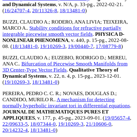
and Dynamical Systems
, v. N/A, p. 33-pg.,
2022-02-21
.
(
16/24707-4
,
20/11326-8
,
18/13481-0
)
BUZZI, CLAUDIO A.
;
RODERO, ANA LIVIA
;
TEIXEIRA,
MARCO A.
.
Stability conditions for refractive partially
integrable piecewise smooth vector fields
.
PHYSICA D-
NONLINEAR PHENOMENA
, v. 440, p. 15-pg.,
2022-08-
08
. (
18/13481-0
,
19/10269-3
,
19/00440-7
,
17/08779-8
)
BUZZI, CLAUDIO A.
;
EUZEBIO, RODRIGO D.
;
MEREU,
ANA C.
.
Bifurcation of Piecewise Smooth Manifolds from
3D Center-Type Vector Fields
.
Qualitative Theory of
Dynamical Systems
, v. 22, n. 4, p. 15-pg.,
2023-12-01
.
(
19/10269-3
,
18/13481-0
)
PEREIRA, PEDRO C. C. R.
;
NOVAES, DOUGLAS D.
;
CANDIDO, MURILO R.
.
A mechanism for detecting
normally hyperbolic invariant tori in differential equations
.
JOURNAL DE MATHEMATIQUES PURES ET
APPLIQUEES
, v. 177, p. 45-pg.,
2023-09-01
. (
19/05657-4
,
22/09633-5
,
18/07344-0
,
19/10269-3
,
21/10606-0
,
20/14232-4
,
18/13481-0
)