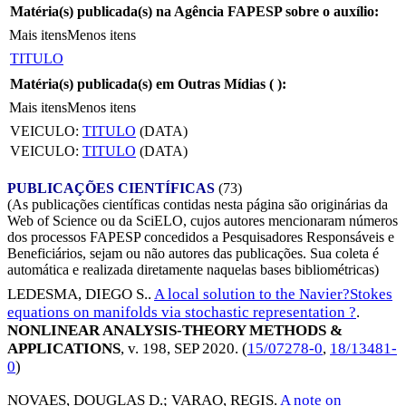
Matéria(s) publicada(s) na Agência FAPESP sobre o auxílio:
Mais itens
Menos itens
TITULO
Matéria(s) publicada(s) em Outras Mídias (
):
Mais itens
Menos itens
VEICULO:
TITULO
(DATA)
VEICULO:
TITULO
(DATA)
PUBLICAÇÕES CIENTÍFICAS
(73)
(As publicações científicas contidas nesta página são originárias da
Web of Science ou da SciELO, cujos autores mencionaram números
dos processos FAPESP concedidos a Pesquisadores Responsáveis e
Beneficiários, sejam ou não autores das publicações. Sua coleta é
automática e realizada diretamente naquelas bases bibliométricas)
LEDESMA, DIEGO S.
.
A local solution to the Navier?Stokes
equations on manifolds via stochastic representation ?
.
NONLINEAR ANALYSIS-THEORY METHODS &
APPLICATIONS
, v. 198,
SEP 2020
. (
15/07278-0
,
18/13481-
0
)
NOVAES, DOUGLAS D.
;
VARAO, REGIS
.
A note on