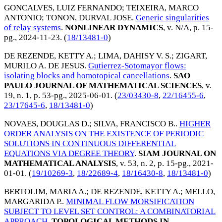
GONCALVES, LUIZ FERNANDO
;
TEIXEIRA, MARCO
ANTONIO
;
TONON, DURVAL JOSE
.
Generic singularities
of relay systems
.
NONLINEAR DYNAMICS
, v. N/A, p. 15-
pg.,
2024-11-23
. (
18/13481-0
)
DE REZENDE, KETTY A.
;
LIMA, DAHISY V. S.
;
ZIGART,
MURILO A. DE JESUS
.
Gutierrez-Sotomayor flows:
isolating blocks and homotopical cancellations
.
SAO
PAULO JOURNAL OF MATHEMATICAL SCIENCES
, v.
19, n. 1, p. 53-pg.,
2025-06-01
. (
23/03430-8
,
22/16455-6
,
23/17645-6
,
18/13481-0
)
NOVAES, DOUGLAS D.
;
SILVA, FRANCISCO B.
.
HIGHER
ORDER ANALYSIS ON THE EXISTENCE OF PERIODIC
SOLUTIONS IN CONTINUOUS DIFFERENTIAL
EQUATIONS VIA DEGREE THEORY
.
SIAM JOURNAL ON
MATHEMATICAL ANALYSIS
, v. 53, n. 2, p. 15-pg.,
2021-
01-01
. (
19/10269-3
,
18/22689-4
,
18/16430-8
,
18/13481-0
)
BERTOLIM, MARIA A.
;
DE REZENDE, KETTY A.
;
MELLO,
MARGARIDA P.
.
MINIMAL FLOW MORSIFICATION
SUBJECT TO LEVEL SET CONTROL: A COMBINATORIAL
APPROACH
.
TOPOLOGICAL METHODS IN