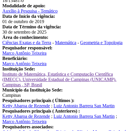
18/13481-0
Modalidade de apoio:
Auxílio à Pesquisa - Temático
Data de Início da vigência:
01 de outubro de 2019
Data de Término da vigência:
30 de setembro de 2025
Área do conhecimento:
Ciências Exatas e da Terra
-
Matemática
-
Geometria e Topologia
Pesquisador responsável:
Marco Antônio Teixeira
Beneficiário:
Marco Antônio Teixeira
Instituição Sede:
Instituto de Matemática, Estatística e Computação Científica
(IMECC). Universidade Estadual de Campinas (UNICAMP).
Campinas , SP, Brasil
Município da Instituição Sede:
Campinas
Pesquisadores principais ( Últimos ):
Ketty Abaroa de Rezende
;
Luiz Antonio Barrera San Martin
Pesquisadores principais ( Anteriores) :
Ketty Abaroa de Rezende
;
Luiz Antonio Barrera San Martin
;
Marco Antônio Teixeira
Pesquisadores associados: