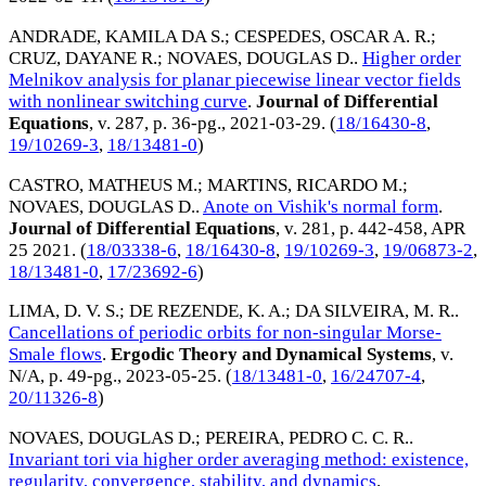
ANDRADE, KAMILA DA S.
;
CESPEDES, OSCAR A. R.
;
CRUZ, DAYANE R.
;
NOVAES, DOUGLAS D.
.
Higher order
Melnikov analysis for planar piecewise linear vector fields
with nonlinear switching curve
.
Journal of Differential
Equations
, v. 287, p. 36-pg.,
2021-03-29
. (
18/16430-8
,
19/10269-3
,
18/13481-0
)
CASTRO, MATHEUS M.
;
MARTINS, RICARDO M.
;
NOVAES, DOUGLAS D.
.
Anote on Vishik's normal form
.
Journal of Differential Equations
, v. 281, p. 442-458,
APR
25 2021
. (
18/03338-6
,
18/16430-8
,
19/10269-3
,
19/06873-2
,
18/13481-0
,
17/23692-6
)
LIMA, D. V. S.
;
DE REZENDE, K. A.
;
DA SILVEIRA, M. R.
.
Cancellations of periodic orbits for non-singular Morse-
Smale flows
.
Ergodic Theory and Dynamical Systems
, v.
N/A, p. 49-pg.,
2023-05-25
. (
18/13481-0
,
16/24707-4
,
20/11326-8
)
NOVAES, DOUGLAS D.
;
PEREIRA, PEDRO C. C. R.
.
Invariant tori via higher order averaging method: existence,
regularity, convergence, stability, and dynamics
.