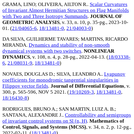
GRAMA, LINO
;
OLIVEIRA, AILTON R.
.
Scalar Curvatures
of Invariant Almost Hermitian Structures on Flag Manifolds
with Two and Three Isotropy Summands
.
JOURNAL OF
GEOMETRIC ANALYSIS
, v. 33, n. 10, p. 35-pg.,
2023-10-
01
. (
21/04065-6
,
18/13481-0
,
21/04003-0
)
DA SILVA, GUILHERME TAVARES
;
MARTINS, RICARDO
MIRANDA
.
Dynamics and stability of non-smooth
dynamical systems with two switches
.
NONLINEAR
DYNAMICS
, v. 108, n. 4, p. 28-pg.,
2022-04-13
. (
18/03338-
6
,
21/08031-9
,
18/13481-0
)
NOVAES, DOUGLAS D.
;
SILVA, LEANDRO A.
.
Lyapunov
coefficients for monodromic tangential singularities in
Filippov vector fields
.
Journal of Differential Equations
, v.
300, p. 565-596,
NOV 5 2021
. (
19/10269-3
,
18/13481-0
,
18/16430-8
)
RODRIGUES, BRUNO A.
;
SAN MARTIN, LUIZ A. B.
;
SANTANA, ALEXANDRE J.
.
Controllability and semigroups
of invariant control systems on Sl (n, H)
.
Mathematics of
Control, Signals, and Systems (MCSS)
, v. 34, n. 2, p. 12-pg.,
2022-02-11
. (
18/13481-0
)