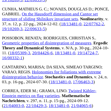
CUNHA, MATHEUS G. C.
;
NOVAES, DOUGLAS D.
;
PONCE,
GABRIEL
.
On the Hausdorff dimension and Cantor set
structure of sliding Shilnikov invariant sets
.
Nonlinearity
, v.
37, n. 12, p. 22-pg.,
2024-12-02
. (
18/13481-0
,
22/07762-2
,
19/10269-3
,
22/09633-5
)
POSSOBON, RENATA
;
RODRIGUES, CHRISTIAN S.
.
Geometric properties of disintegration of measures
.
Ergodic
Theory and Dynamical Systems
, v. N/A, p. 30-pg.,
2024-10-
11
. (
18/05309-3
,
20/04426-6
,
18/13481-0
,
19/14724-7
,
16/00332-1
)
CANTARINO, MARISA
;
DA SILVA, SIMEAO TARGINO
;
VARAO, REGIS
.
Holonomies for foliations with extreme
disintegration behavior
.
Stochastics and Dynamics
, v. 24, n.
03, p. 16-pg.,
2024-07-30
. (
18/13481-0
,
17/06463-3
)
CORREA, EDER M.
;
GRAMA, LINO
.
Twisted Kähler-
Einstein metrics on flag varieties
.
Mathematische
Nachrichten
, v. 297, n. 11, p. 15-pg.,
2024-09-12
.
(
21/04003-0
,
22/10429-3
,
18/13481-0
,
21/04065-6
)