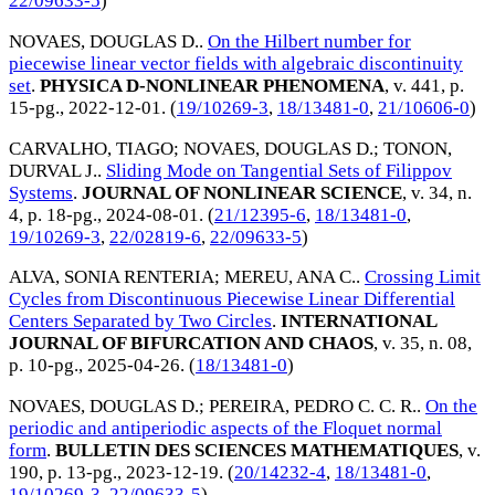
22/09633-5
)
NOVAES, DOUGLAS D.
.
On the Hilbert number for
piecewise linear vector fields with algebraic discontinuity
set
.
PHYSICA D-NONLINEAR PHENOMENA
, v. 441, p.
15-pg.,
2022-12-01
. (
19/10269-3
,
18/13481-0
,
21/10606-0
)
CARVALHO, TIAGO
;
NOVAES, DOUGLAS D.
;
TONON,
DURVAL J.
.
Sliding Mode on Tangential Sets of Filippov
Systems
.
JOURNAL OF NONLINEAR SCIENCE
, v. 34, n.
4, p. 18-pg.,
2024-08-01
. (
21/12395-6
,
18/13481-0
,
19/10269-3
,
22/02819-6
,
22/09633-5
)
ALVA, SONIA RENTERIA
;
MEREU, ANA C.
.
Crossing Limit
Cycles from Discontinuous Piecewise Linear Differential
Centers Separated by Two Circles
.
INTERNATIONAL
JOURNAL OF BIFURCATION AND CHAOS
, v. 35, n. 08,
p. 10-pg.,
2025-04-26
. (
18/13481-0
)
NOVAES, DOUGLAS D.
;
PEREIRA, PEDRO C. C. R.
.
On the
periodic and antiperiodic aspects of the Floquet normal
form
.
BULLETIN DES SCIENCES MATHEMATIQUES
, v.
190, p. 13-pg.,
2023-12-19
. (
20/14232-4
,
18/13481-0
,
19/10269-3
,
22/09633-5
)