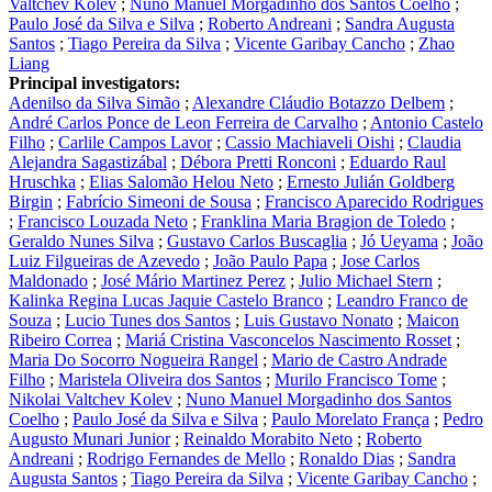
Valtchev Kolev
;
Nuno Manuel Morgadinho dos Santos Coelho
;
Paulo José da Silva e Silva
;
Roberto Andreani
;
Sandra Augusta
Santos
;
Tiago Pereira da Silva
;
Vicente Garibay Cancho
;
Zhao
Liang
Principal investigators:
Adenilso da Silva Simão
;
Alexandre Cláudio Botazzo Delbem
;
André Carlos Ponce de Leon Ferreira de Carvalho
;
Antonio Castelo
Filho
;
Carlile Campos Lavor
;
Cassio Machiaveli Oishi
;
Claudia
Alejandra Sagastizábal
;
Débora Pretti Ronconi
;
Eduardo Raul
Hruschka
;
Elias Salomão Helou Neto
;
Ernesto Julián Goldberg
Birgin
;
Fabrício Simeoni de Sousa
;
Francisco Aparecido Rodrigues
;
Francisco Louzada Neto
;
Franklina Maria Bragion de Toledo
;
Geraldo Nunes Silva
;
Gustavo Carlos Buscaglia
;
Jó Ueyama
;
João
Luiz Filgueiras de Azevedo
;
João Paulo Papa
;
Jose Carlos
Maldonado
;
José Mário Martinez Perez
;
Julio Michael Stern
;
Kalinka Regina Lucas Jaquie Castelo Branco
;
Leandro Franco de
Souza
;
Lucio Tunes dos Santos
;
Luis Gustavo Nonato
;
Maicon
Ribeiro Correa
;
Mariá Cristina Vasconcelos Nascimento Rosset
;
Maria Do Socorro Nogueira Rangel
;
Mario de Castro Andrade
Filho
;
Maristela Oliveira dos Santos
;
Murilo Francisco Tome
;
Nikolai Valtchev Kolev
;
Nuno Manuel Morgadinho dos Santos
Coelho
;
Paulo José da Silva e Silva
;
Paulo Morelato França
;
Pedro
Augusto Munari Junior
;
Reinaldo Morabito Neto
;
Roberto
Andreani
;
Rodrigo Fernandes de Mello
;
Ronaldo Dias
;
Sandra
Augusta Santos
;
Tiago Pereira da Silva
;
Vicente Garibay Cancho
;