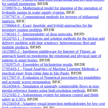
for rainfall monitoring
,
BP.DR
17/09970-3 - Mathematical model for planning of the operation of
hydraulic pumps in water supply systems
,
BP.IC
17/07767-6 - Computational methods for inverses of tridiagonal
matrices
,
BP.IC
17/06664-9 - Exact, heuristic and hybrid approaches for the
inventory routing problem
,
BP.DR
17/06161-7 - Interpretability of deep networks
,
BP.PD
16/24763-1 - Formulations and solution methods for the pickup and
delivery problem with time windows, heterogeneous fleet and
multiple products
,
BP.MS
16/25865-2 - Intelligent middleware for Internet of Things: an
approach based on monitoring the emotional and physical state of
patients in smart homes
,
BP.DR
17/02975-0 - Ensembles of biclustering results
,
BP.DR
17/05416-1 - Visual Analytics of Machine Learning Methods: a
practical essay from crime data in São Paulo
,
BP.DR
16/17507-9 - Evaluation of Numerical procedures for instabilities
and acoustic waves propagation
,
BP.IC
16/24504-6 - Simulation of unsteady compressible flows in non-
inertial reference frames using high-resolution methods
,
BP.MS
15/23182-2 - Autonomous system for mission control and flight
safety in UAVs
,
BP.DR
16/23410-8 - Adaptive visual inspection methodologies for low cost
high performance systems
,
BE.PQ