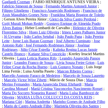
Gagliardi Cozman
;
FÁBIO HENRIQUE ANTUNES VIEIRA
;
Fabrício Simeoni de Sousa
;
Fernando Martins Antoneli Junior
;
Filippo Ghiglieno
;
Francisco Aparecido Rodrigues
;
Francisco de
Assis Magalhães Gomes Neto
;
Franklina Maria Bragion de Toledo
;
Gerson Alves Pereira Júnior
;
Gleici da Silva Castro Perdoná
;
Gujji Murali Mohan Reddy
;
Gustavo Enrique de Almeida Prado
Alves Batista
;
Heber Lombardi de Carvalho
;
Helenice de Oliveira
Florentino Silva
;
Hugo Luiz Oliveira
;
Irineu Lopes Palhares Junior
;
Jó Ueyama
;
João Carlos Setubal
;
João Paulo Papa
;
João Pereira
Leite
;
Jorge Luis Bazan Guzman
;
José Alberto Cuminato
;
Jose
Antonio Rabi
;
José Fernando Rodrigues Júnior
;
Josémar
Rodrigues
;
Júlio Cézar Estrella
;
Kalinka Regina Lucas Jaquie
Castelo Branco
;
Katiane Silva Conceição
;
Krerley Irraciel Martins
Oliveira
;
Laura Leticia Ramos Rifo
;
Leandro Aparecido Passos
Junior
;
Leandro Franco de Souza
;
Livia Souza Freire Grion
;
Luis
Felipe Cesar da Rocha Bueno
;
Luis Gustavo Nonato
;
Luis Jorge
Lima Ferrás
;
Luisa Amélia Paseto
;
Maicon Ribeiro Correa
;
Marcello Augusto Faraco de Medeiros
;
Marcelo de Souza Lauretto
;
Marcelo Victor Wüst Zibetti
;
Márcio de Souza Dias
;
Marcio
Merino Fernandes
;
Maria Aparecida Diniz Ehrhardt
;
Maria
Carolina Monard
;
Mariá Cristina Vasconcelos Nascimento Rosset
;
Maria Do Socorro Nogueira Rangel
;
Maria Luísa Bambozzi de
Oliveira
;
MARIA LUÍSA COLLUCCI DA COSTA REIS
;
Mariana Cúri
;
Marina Andretta
;
Marinho Gomes de Andrade Filho
;
Mario de Castro Andrade Filho
;
Maristela Oliveira dos Santos
;