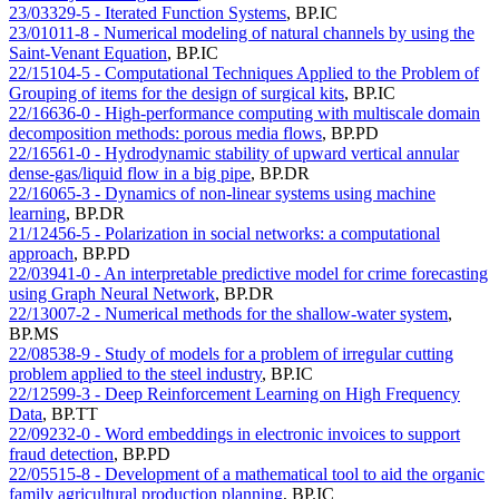
23/03329-5 - Iterated Function Systems
,
BP.IC
23/01011-8 - Numerical modeling of natural channels by using the
Saint-Venant Equation
,
BP.IC
22/15104-5 - Computational Techniques Applied to the Problem of
Grouping of items for the design of surgical kits
,
BP.IC
22/16636-0 - High-performance computing with multiscale domain
decomposition methods: porous media flows
,
BP.PD
22/16561-0 - Hydrodynamic stability of upward vertical annular
dense-gas/liquid flow in a big pipe
,
BP.DR
22/16065-3 - Dynamics of non-linear systems using machine
learning
,
BP.DR
21/12456-5 - Polarization in social networks: a computational
approach
,
BP.PD
22/03941-0 - An interpretable predictive model for crime forecasting
using Graph Neural Network
,
BP.DR
22/13007-2 - Numerical methods for the shallow-water system
,
BP.MS
22/08538-9 - Study of models for a problem of irregular cutting
problem applied to the steel industry
,
BP.IC
22/12599-3 - Deep Reinforcement Learning on High Frequency
Data
,
BP.TT
22/09232-0 - Word embeddings in electronic invoices to support
fraud detection
,
BP.PD
22/05515-8 - Development of a mathematical tool to aid the organic
family agricultural production planning
,
BP.IC