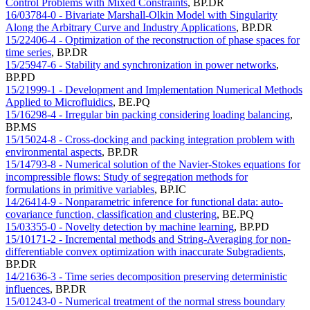
Control Problems with Mixed Constraints
,
BP.DR
16/03784-0 - Bivariate Marshall-Olkin Model with Singularity
Along the Arbitrary Curve and Industry Applications
,
BP.DR
15/22406-4 - Optimization of the reconstruction of phase spaces for
time series
,
BP.DR
15/25947-6 - Stability and synchronization in power networks
,
BP.PD
15/21999-1 - Development and Implementation Numerical Methods
Applied to Microfluidics
,
BE.PQ
15/16298-4 - Irregular bin packing considering loading balancing
,
BP.MS
15/15024-8 - Cross-docking and packing integration problem with
environmental aspects
,
BP.DR
15/14793-8 - Numerical solution of the Navier-Stokes equations for
incompressible flows: Study of segregation methods for
formulations in primitive variables
,
BP.IC
14/26414-9 - Nonparametric inference for functional data: auto-
covariance function, classification and clustering
,
BE.PQ
15/03355-0 - Novelty detection by machine learning
,
BP.PD
15/10171-2 - Incremental methods and String-Averaging for non-
differentiable convex optimization with inaccurate Subgradients
,
BP.DR
14/21636-3 - Time series decomposition preserving deterministic
influences
,
BP.DR
15/01243-0 - Numerical treatment of the normal stress boundary