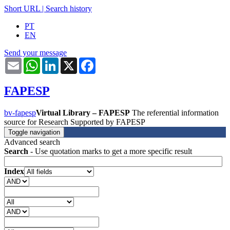
Short URL
|
Search history
PT
EN
Send your message
Email
WhatsApp
LinkedIn
X
Facebook
FAPESP
bv-fapesp
Virtual Library – FAPESP
The referential information
source for Research Supported by FAPESP
Toggle navigation
Advanced search
Search
- Use quotation marks to get a more specific result
Index