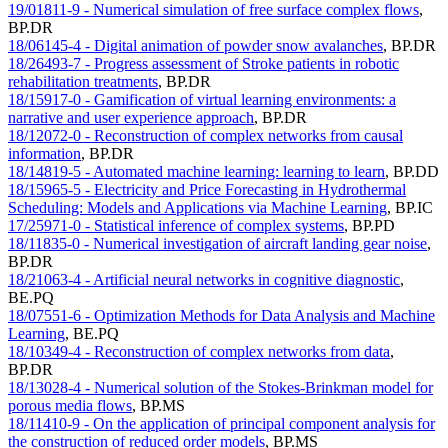
19/01811-9 - Numerical simulation of free surface complex flows
,
BP.DR
18/06145-4 - Digital animation of powder snow avalanches
,
BP.DR
18/26493-7 - Progress assessment of Stroke patients in robotic
rehabilitation treatments
,
BP.DR
18/15917-0 - Gamification of virtual learning environments: a
narrative and user experience approach
,
BP.DR
18/12072-0 - Reconstruction of complex networks from causal
information
,
BP.DR
18/14819-5 - Automated machine learning: learning to learn
,
BP.DD
18/15965-5 - Electricity and Price Forecasting in Hydrothermal
Scheduling: Models and Applications via Machine Learning
,
BP.IC
17/25971-0 - Statistical inference of complex systems
,
BP.PD
18/11835-0 - Numerical investigation of aircraft landing gear noise
,
BP.DR
18/21063-4 - Artificial neural networks in cognitive diagnostic
,
BE.PQ
18/07551-6 - Optimization Methods for Data Analysis and Machine
Learning
,
BE.PQ
18/10349-4 - Reconstruction of complex networks from data
,
BP.DR
18/13028-4 - Numerical solution of the Stokes-Brinkman model for
porous media flows
,
BP.MS
18/11410-9 - On the application of principal component analysis for
the construction of reduced order models
,
BP.MS