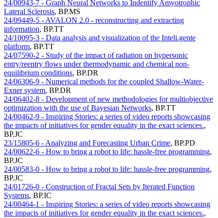
24/00943-7 - Graph Neural Networks to Indentify Amyotrophic
Lateral Sclerosis
,
BP.MS
24/09449-5 - AVALON 2.0 - reconstructing and extracting
information
,
BP.TT
24/10095-3 - Data analysis and visualization of the Inteli.gente
platform
,
BP.TT
24/07590-2 - Study of the impact of radiation on hypersonic
entry/reentry flows under thermodynamic and chemical non-
equilibrium conditions
,
BP.DR
24/06306-9 - Numerical methods for the coupled Shallow-Water-
Exner system
,
BP.DR
24/06402-8 - Development of new methodologies for multiobjective
optimization with the use of Bayesian Networks
,
BP.TT
24/00462-9 - Inspiring Stories: a series of video reports showcasing
the impacts of initiatives for gender equality in the exact sciences.
,
BP.JC
23/15805-6 - Analyzing and Forecasting Urban Crime
,
BP.PD
24/00622-6 - How to bring a robot to life: hassle-free programming
,
BP.JC
24/00583-0 - How to bring a robot to life: hassle-free programming
,
BP.JC
24/01726-0 - Construction of Fractal Sets by Iterated Function
Systems
,
BP.IC
24/00464-1 - Inspiring Stories: a series of video reports showcasing
the impacts of initiatives for gender equality in the exact sciences.
,