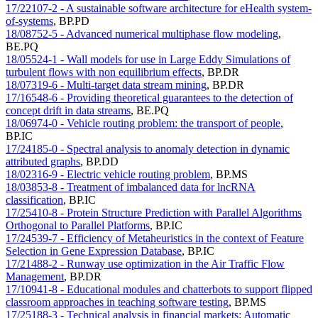
17/22107-2 - A sustainable software architecture for eHealth system-
of-systems
,
BP.PD
18/08752-5 - Advanced numerical multiphase flow modeling
,
BE.PQ
18/05524-1 - Wall models for use in Large Eddy Simulations of
turbulent flows with non equilibrium effects
,
BP.DR
18/07319-6 - Multi-target data stream mining
,
BP.DR
17/16548-6 - Providing theoretical guarantees to the detection of
concept drift in data streams
,
BE.PQ
18/06974-0 - Vehicle routing problem: the transport of people
,
BP.IC
17/24185-0 - Spectral analysis to anomaly detection in dynamic
attributed graphs
,
BP.DD
18/02316-9 - Electric vehicle routing problem
,
BP.MS
18/03853-8 - Treatment of imbalanced data for lncRNA
classification
,
BP.IC
17/25410-8 - Protein Structure Prediction with Parallel Algorithms
Orthogonal to Parallel Platforms
,
BP.IC
17/24539-7 - Efficiency of Metaheuristics in the context of Feature
Selection in Gene Expression Database
,
BP.IC
17/21488-2 - Runway use optimization in the Air Traffic Flow
Management
,
BP.DR
17/10941-8 - Educational modules and chatterbots to support flipped
classroom approaches in teaching software testing
,
BP.MS
17/25188-3 - Technical analysis in financial markets: Automatic