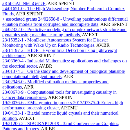
aRtificiAl iNtelliGencE
,
AP.R SPRINT
24/01651-0 - The High Weissenberg Number Problem in Complex
Fluids
,
AP.R SPRINT
+ associated grants
24/02658-8 - Unveiling parsimonious differential
equation models from corrupted and incomplete data
,
AP.R SPRINT
24/02322-0 - Predictive modeling of complex network structure and
dynamics using machine learning methods
,
AV.EXT
23/15352-1 - MonDesa: Autonomous System for Disaster
Monitoring with Wake Up on Radio Technologies
,
AV.BR
23/14197-2 - HIDE - HypomImia DetEction using lightweight
architectures
,
AP.R SPRINT
23/03969-4 - Industrial Mathematics: applications and challenges on
the electrical sector
,
AV.BR
23/01374-3 - On the study and development of biological plausible
computational intelligent models
,
AP.R
23/02946-0 - Modified estimation methods: properties and
aplications
,
AP.R
23/00678-9 - Computational tools for investigating causality in
Cancer data repositories
,
AP.R SPRINT
19/20036-6 - EMU granted in process 2013/07375-0: Euler - high
performance processing cluster
,
AP.EMU
19/04133-1 - Biaxial nematic liquid crystals and their numerical
solution
,
AV.EXT
19/21206-2 - SIBGRAPI 2019 - 32nd Conference on Graphics,
Patterns and Images
,
AR.BR