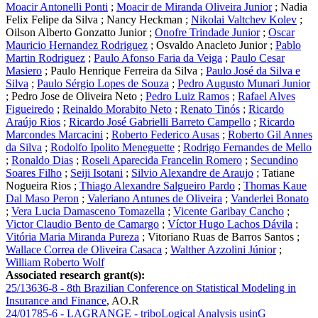
Moacir Antonelli Ponti
;
Moacir de Miranda Oliveira Junior
;
Nadia
Felix Felipe da Silva
;
Nancy Heckman
;
Nikolai Valtchev Kolev
;
Oilson Alberto Gonzatto Junior
;
Onofre Trindade Junior
;
Oscar
Mauricio Hernandez Rodriguez
;
Osvaldo Anacleto Junior
;
Pablo
Martin Rodriguez
;
Paulo Afonso Faria da Veiga
;
Paulo Cesar
Masiero
;
Paulo Henrique Ferreira da Silva
;
Paulo José da Silva e
Silva
;
Paulo Sérgio Lopes de Souza
;
Pedro Augusto Munari Junior
;
Pedro Jose de Oliveira Neto
;
Pedro Luiz Ramos
;
Rafael Alves
Figueiredo
;
Reinaldo Morabito Neto
;
Renato Tinós
;
Ricardo
Araújo Rios
;
Ricardo José Gabrielli Barreto Campello
;
Ricardo
Marcondes Marcacini
;
Roberto Federico Ausas
;
Roberto Gil Annes
da Silva
;
Rodolfo Ipolito Meneguette
;
Rodrigo Fernandes de Mello
;
Ronaldo Dias
;
Roseli Aparecida Francelin Romero
;
Secundino
Soares Filho
;
Seiji Isotani
;
Silvio Alexandre de Araujo
;
Tatiane
Nogueira Rios
;
Thiago Alexandre Salgueiro Pardo
;
Thomas Kaue
Dal Maso Peron
;
Valeriano Antunes de Oliveira
;
Vanderlei Bonato
;
Vera Lucia Damasceno Tomazella
;
Vicente Garibay Cancho
;
Victor Claudio Bento de Camargo
;
Víctor Hugo Lachos Dávila
;
Vitória Maria Miranda Pureza
;
Vitoriano Ruas de Barros Santos
;
Wallace Correa de Oliveira Casaca
;
Walther Azzolini Júnior
;
William Roberto Wolf
Associated research grant(s):
25/13636-8 - 8th Brazilian Conference on Statistical Modeling in
Insurance and Finance
,
AO.R
24/01785-6 - LAGRANGE - triboLogical Analysis usinG