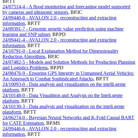
BP.TT
24/07514-4 - A flood monitoring and forecasting model supported
by cameras and ultrasonic sensors
,
BP.IC
24/09440-8 - AVALON 2.0 - reconstructing and extracting
information
,
BP.TT
24/09391-7 - Genomic genetic value prediction using machine
learning and SNP subset
,
BP.PD
24/09441-4 - AVALON 2.0 - reconstructing and extracting
information
,
BP.TT
24/10791-0 - Local Explanation Method for Dimensionality
Reduction Algorithms
,
BP.IC
24/07482-5 - Models and Solution Methods for Production Planning
and Logistics Problems
,
BP.PD
24/08476-9 - Ensuring GPS Integrity in Unmanned Aerial Vehicles:
An Approach to Combat Sophisticated Attacks
,
BP.TT
24/10093-0 - Data analysis and visualization on the intelli.gente
platform
,
BP.TT
24/10148-0 - Data Visualition and Analysis on the Inteli.gente
platform
,
BP.TT
24/10130-3 - Data analysis and visualization on the inteli.gente
plataform
,
BP.TT
24/06274-0 - Bayesian Neural Networks and K-Fold Causal BART
for CATE Estimation
,
BP.MS
24/09446-6 - AVALON 2.0 - reconstructing and extracting
information
,
BP.TT