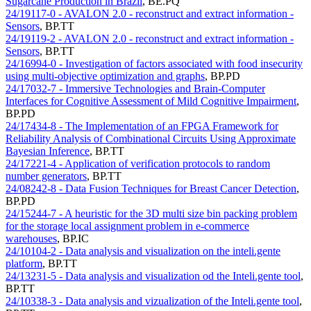
Sugarcane Production in Brazil
,
BE.PQ
24/19117-0 - AVALON 2.0 - reconstruct and extract information -
Sensors
,
BP.TT
24/19119-2 - AVALON 2.0 - reconstruct and extract information -
Sensors
,
BP.TT
24/16994-0 - Investigation of factors associated with food insecurity
using multi-objective optimization and graphs
,
BP.PD
24/17032-7 - Immersive Technologies and Brain-Computer
Interfaces for Cognitive Assessment of Mild Cognitive Impairment
,
BP.PD
24/17434-8 - The Implementation of an FPGA Framework for
Reliability Analysis of Combinational Circuits Using Approximate
Bayesian Inference
,
BP.TT
24/17221-4 - Application of verification protocols to random
number generators
,
BP.TT
24/08242-8 - Data Fusion Techniques for Breast Cancer Detection
,
BP.PD
24/15244-7 - A heuristic for the 3D multi size bin packing problem
for the storage local assignment problem in e-commerce
warehouses
,
BP.IC
24/10104-2 - Data analysis and visualization on the inteli.gente
platform
,
BP.TT
24/13231-5 - Data analysis and visualization od the Inteli.gente tool
,
BP.TT
24/10338-3 - Data analysis and vizualization of the Inteli.gente tool
,