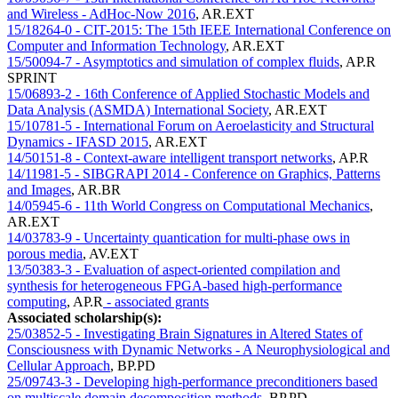
and Wireless - AdHoc-Now 2016
,
AR.EXT
15/18264-0 - CIT-2015: The 15th IEEE International Conference on
Computer and Information Technology
,
AR.EXT
15/50094-7 - Asymptotics and simulation of complex fluids
,
AP.R
SPRINT
15/06893-2 - 16th Conference of Applied Stochastic Models and
Data Analysis (ASMDA) International Society
,
AR.EXT
15/10781-5 - International Forum on Aeroelasticity and Structural
Dynamics - IFASD 2015
,
AR.EXT
14/50151-8 - Context-aware intelligent transport networks
,
AP.R
14/11981-5 - SIBGRAPI 2014 - Conference on Graphics, Patterns
and Images
,
AR.BR
14/05945-6 - 11th World Congress on Computational Mechanics
,
AR.EXT
14/03783-9 - Uncertainty quantication for multi-phase ows in
porous media
,
AV.EXT
13/50383-3 - Evaluation of aspect-oriented compilation and
synthesis for heterogeneous FPGA-based high-performance
computing
,
AP.R
- associated grants
Associated scholarship(s):
25/03852-5 - Investigating Brain Signatures in Altered States of
Consciousness with Dynamic Networks - A Neurophysiological and
Cellular Approach
,
BP.PD
25/09743-3 - Developing high-performance preconditioners based
on multiscale domain decomposition methods
,
BP.PD