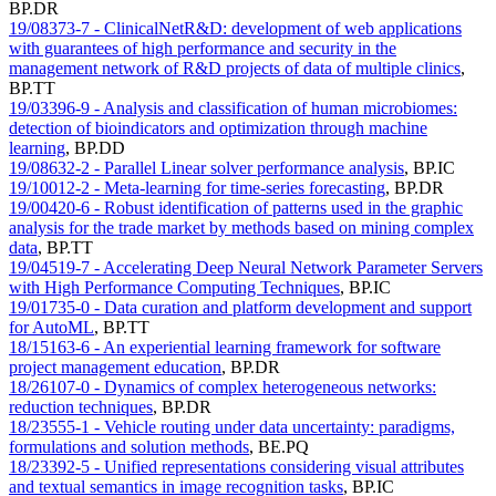
BP.DR
19/08373-7 - ClinicalNetR&D: development of web applications
with guarantees of high performance and security in the
management network of R&D projects of data of multiple clinics
,
BP.TT
19/03396-9 - Analysis and classification of human microbiomes:
detection of bioindicators and optimization through machine
learning
,
BP.DD
19/08632-2 - Parallel Linear solver performance analysis
,
BP.IC
19/10012-2 - Meta-learning for time-series forecasting
,
BP.DR
19/00420-6 - Robust identification of patterns used in the graphic
analysis for the trade market by methods based on mining complex
data
,
BP.TT
19/04519-7 - Accelerating Deep Neural Network Parameter Servers
with High Performance Computing Techniques
,
BP.IC
19/01735-0 - Data curation and platform development and support
for AutoML
,
BP.TT
18/15163-6 - An experiential learning framework for software
project management education
,
BP.DR
18/26107-0 - Dynamics of complex heterogeneous networks:
reduction techniques
,
BP.DR
18/23555-1 - Vehicle routing under data uncertainty: paradigms,
formulations and solution methods
,
BE.PQ
18/23392-5 - Unified representations considering visual attributes
and textual semantics in image recognition tasks
,
BP.IC