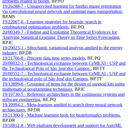
problems related to floods
,
BP.PD
19/26288-7 - Unsupervised learning for fundus image registration
via convolutional neural network and optimial mass transportation
,
BP.MS
19/22067-6 - Learning strategies for heuristic search in
combinatorial optimization problems
,
BE.PQ
20/00349-7 - Finding and Exploiting Theoretical Evidences for
Applying Statistical Learning Theory in Time Series Forecasting
,
BP.IC
19/20023-1 - Sthochastic variational analysis applied to the energy
industry
,
BP.DR
19/21766-8 - Discrete data time series models
,
BE.PQ
20/00032-3 - Technological exchange between CeMEAI - USP and
the Technological Polo of São Jose dos Campos.
,
BP.TT
20/00552-7 - Technological exchange between CeMEAI - USP and
the technological polo of São José dos Campos
,
BP.TT
19/13899-8 - Grouping of items for the design of surgical kits using
mathematical programming techniques
,
BP.IC
19/19730-5 - Reference architectures in the continuous systems and
software engineering
,
BE.PQ
19/19994-2 - Meta-learning applied to search deep neural network
architectures
,
BP.DR
19/21300-9 - Machine learning tools for bioinformatics problems
,
BP.DR
19/18812-8 - Web platform development and support for AutoML