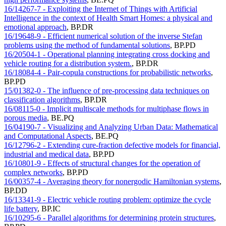
16/14267-7 - Exploiting the Internet of Things with Artificial
Intelligence in the context of Health Smart Homes: a physical and
emotional approach
,
BP.DR
16/19648-9 - Efficient numerical solution of the inverse Stefan
problems using the method of fundamental solutions
,
BP.PD
16/20504-1 - Operational planning integrating cross docking and
vehicle routing for a distribution system.
,
BP.DR
16/18084-4 - Pair-copula constructions for probabilistic networks
,
BP.PD
15/01382-0 - The influence of pre-processing data techniques on
classification algorithms
,
BP.DR
16/08115-0 - Implicit multiscale methods for multiphase flows in
porous media
,
BE.PQ
16/04190-7 - Visualizing and Analyzing Urban Data: Mathematical
and Computational Aspects
,
BE.PQ
16/12796-2 - Extending cure-fraction defective models for financial,
industrial and medical data
,
BP.PD
16/10801-9 - Effects of structural changes for the operation of
complex networks
,
BP.PD
16/00357-4 - Averaging theory for nonergodic Hamiltonian systems
,
BP.DD
16/13341-9 - Electric vehicle routing problem: optimize the cycle
life battery
,
BP.IC
16/10295-6 - Parallel algorithms for determining protein structures
,