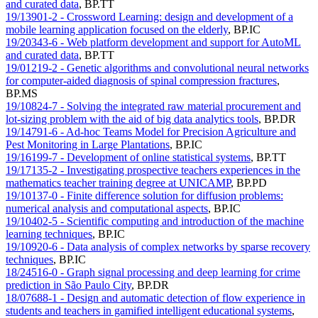
and curated data
,
BP.TT
19/13901-2 - Crossword Learning: design and development of a
mobile learning application focused on the elderly
,
BP.IC
19/20343-6 - Web platform development and support for AutoML
and curated data
,
BP.TT
19/01219-2 - Genetic algorithms and convolutional neural networks
for computer-aided diagnosis of spinal compression fractures
,
BP.MS
19/10824-7 - Solving the integrated raw material procurement and
lot-sizing problem with the aid of big data analytics tools
,
BP.DR
19/14791-6 - Ad-hoc Teams Model for Precision Agriculture and
Pest Monitoring in Large Plantations
,
BP.IC
19/16199-7 - Development of online statistical systems
,
BP.TT
19/17135-2 - Investigating prospective teachers experiences in the
mathematics teacher training degree at UNICAMP
,
BP.PD
19/10137-0 - Finite difference solution for diffusion problems:
numerical analysis and computational aspects
,
BP.IC
19/10402-5 - Scientific computing and introduction of the machine
learning techniques
,
BP.IC
19/10920-6 - Data analysis of complex networks by sparse recovery
techniques
,
BP.IC
18/24516-0 - Graph signal processing and deep learning for crime
prediction in São Paulo City
,
BP.DR
18/07688-1 - Design and automatic detection of flow experience in
students and teachers in gamified intelligent educational systems
,