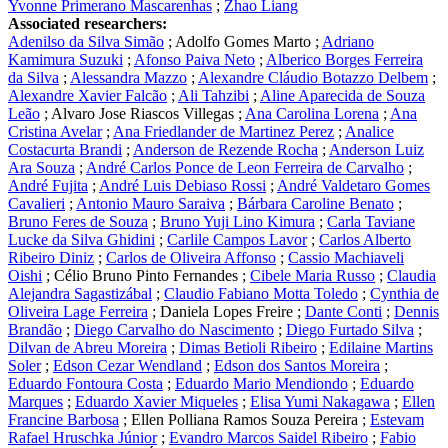
Yvonne Primerano Mascarenhas
;
Zhao Liang
Associated researchers:
Adenilso da Silva Simão
;
Adolfo Gomes Marto
;
Adriano
Kamimura Suzuki
;
Afonso Paiva Neto
;
Alberico Borges Ferreira
da Silva
;
Alessandra Mazzo
;
Alexandre Cláudio Botazzo Delbem
;
Alexandre Xavier Falcão
;
Ali Tahzibi
;
Aline Aparecida de Souza
Leão
;
Alvaro Jose Riascos Villegas
;
Ana Carolina Lorena
;
Ana
Cristina Avelar
;
Ana Friedlander de Martinez Perez
;
Analice
Costacurta Brandi
;
Anderson de Rezende Rocha
;
Anderson Luiz
Ara Souza
;
André Carlos Ponce de Leon Ferreira de Carvalho
;
André Fujita
;
André Luis Debiaso Rossi
;
André Valdetaro Gomes
Cavalieri
;
Antonio Mauro Saraiva
;
Bárbara Caroline Benato
;
Bruno Feres de Souza
;
Bruno Yuji Lino Kimura
;
Carla Taviane
Lucke da Silva Ghidini
;
Carlile Campos Lavor
;
Carlos Alberto
Ribeiro Diniz
;
Carlos de Oliveira Affonso
;
Cassio Machiaveli
Oishi
;
Célio Bruno Pinto Fernandes
;
Cibele Maria Russo
;
Claudia
Alejandra Sagastizábal
;
Claudio Fabiano Motta Toledo
;
Cynthia de
Oliveira Lage Ferreira
;
Daniela Lopes Freire
;
Dante Conti
;
Dennis
Brandão
;
Diego Carvalho do Nascimento
;
Diego Furtado Silva
;
Dilvan de Abreu Moreira
;
Dimas Betioli Ribeiro
;
Edilaine Martins
Soler
;
Edson Cezar Wendland
;
Edson dos Santos Moreira
;
Eduardo Fontoura Costa
;
Eduardo Mario Mendiondo
;
Eduardo
Marques
;
Eduardo Xavier Miqueles
;
Elisa Yumi Nakagawa
;
Ellen
Francine Barbosa
;
Ellen Polliana Ramos Souza Pereira
;
Estevam
Rafael Hruschka Júnior
;
Evandro Marcos Saidel Ribeiro
;
Fabio