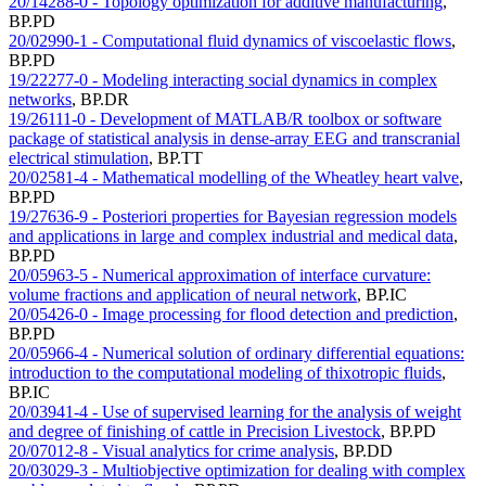
20/14288-0 - Topology optimization for additive manufacturing
,
BP.PD
20/02990-1 - Computational fluid dynamics of viscoelastic flows
,
BP.PD
19/22277-0 - Modeling interacting social dynamics in complex
networks
,
BP.DR
19/26111-0 - Development of MATLAB/R toolbox or software
package of statistical analysis in dense-array EEG and transcranial
electrical stimulation
,
BP.TT
20/02581-4 - Mathematical modelling of the Wheatley heart valve
,
BP.PD
19/27636-9 - Posteriori properties for Bayesian regression models
and applications in large and complex industrial and medical data
,
BP.PD
20/05963-5 - Numerical approximation of interface curvature:
volume fractions and application of neural network
,
BP.IC
20/05426-0 - Image processing for flood detection and prediction
,
BP.PD
20/05966-4 - Numerical solution of ordinary differential equations:
introduction to the computational modeling of thixotropic fluids
,
BP.IC
20/03941-4 - Use of supervised learning for the analysis of weight
and degree of finishing of cattle in Precision Livestock
,
BP.PD
20/07012-8 - Visual analytics for crime analysis
,
BP.DD
20/03029-3 - Multiobjective optimization for dealing with complex