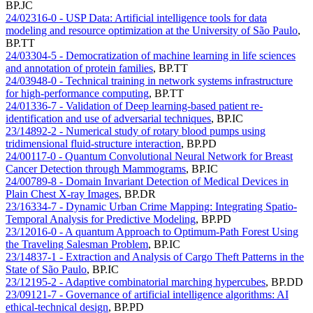
BP.JC
24/02316-0 - USP Data: Artificial intelligence tools for data
modeling and resource optimization at the University of São Paulo
,
BP.TT
24/03304-5 - Democratization of machine learning in life sciences
and annotation of protein families
,
BP.TT
24/03948-0 - Technical training in network systems infrastructure
for high-performance computing
,
BP.TT
24/01336-7 - Validation of Deep learning-based patient re-
identification and use of adversarial techniques
,
BP.IC
23/14892-2 - Numerical study of rotary blood pumps using
tridimensional fluid-structure interaction
,
BP.PD
24/00117-0 - Quantum Convolutional Neural Network for Breast
Cancer Detection through Mammograms
,
BP.IC
24/00789-8 - Domain Invariant Detection of Medical Devices in
Plain Chest X-ray Images
,
BP.DR
23/16334-7 - Dynamic Urban Crime Mapping: Integrating Spatio-
Temporal Analysis for Predictive Modeling
,
BP.PD
23/12016-0 - A quantum Approach to Optimum-Path Forest Using
the Traveling Salesman Problem
,
BP.IC
23/14837-1 - Extraction and Analysis of Cargo Theft Patterns in the
State of São Paulo
,
BP.IC
23/12195-2 - Adaptive combinatorial marching hypercubes
,
BP.DD
23/09121-7 - Governance of artificial intelligence algorithms: AI
ethical-technical design
,
BP.PD