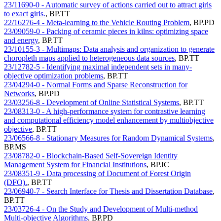
23/11690-0 - Automatic survey of actions carried out to attract girls
to exact girls.
,
BP.TT
22/16276-4 - Meta-learning to the Vehicle Routing Problem
,
BP.PD
23/09059-0 - Packing of ceramic pieces in kilns: optimizing space
and energy
,
BP.TT
23/10155-3 - Multimaps: Data analysis and organization to generate
choropleth maps applied to heterogeneous data sources
,
BP.TT
23/12782-5 - Identifying maximal independent sets in many-
objective optimization problems
,
BP.TT
23/04294-0 - Normal Forms and Sparse Reconstruction for
Networks
,
BP.PD
23/03256-8 - Development of Online Statistical Systems
,
BP.TT
23/08313-0 - A high-performance system for contrastive learning
and computational efficiency model enhancement by multiobjective
objective
,
BP.TT
23/06566-8 - Stationary Measures for Random Dynamical Systems
,
BP.MS
23/08782-0 - Blockchain-Based Self-Sovereign Identity
Management System for Financial Institutions
,
BP.IC
23/08351-9 - Data processing of Document of Forest Origin
(DFO).
,
BP.TT
23/06940-7 - Search Interface for Thesis and Dissertation Database
,
BP.TT
23/03726-4 - On the Study and Development of Multi-method
Multi-objective Algorithms
,
BP.PD