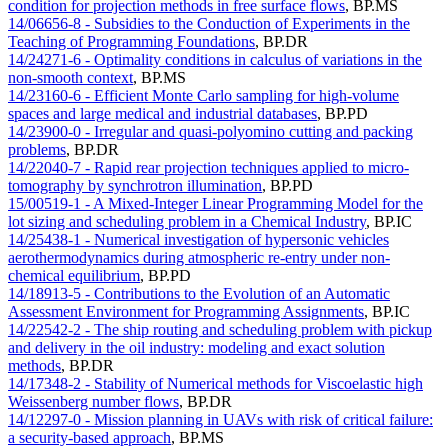
condition for projection methods in free surface flows
,
BP.MS
14/06656-8 - Subsidies to the Conduction of Experiments in the
Teaching of Programming Foundations
,
BP.DR
14/24271-6 - Optimality conditions in calculus of variations in the
non-smooth context
,
BP.MS
14/23160-6 - Efficient Monte Carlo sampling for high-volume
spaces and large medical and industrial databases
,
BP.PD
14/23900-0 - Irregular and quasi-polyomino cutting and packing
problems
,
BP.DR
14/22040-7 - Rapid rear projection techniques applied to micro-
tomography by synchrotron illumination
,
BP.PD
15/00519-1 - A Mixed-Integer Linear Programming Model for the
lot sizing and scheduling problem in a Chemical Industry
,
BP.IC
14/25438-1 - Numerical investigation of hypersonic vehicles
aerothermodynamics during atmospheric re-entry under non-
chemical equilibrium
,
BP.PD
14/18913-5 - Contributions to the Evolution of an Automatic
Assessment Environment for Programming Assignments
,
BP.IC
14/22542-2 - The ship routing and scheduling problem with pickup
and delivery in the oil industry: modeling and exact solution
methods
,
BP.DR
14/17348-2 - Stability of Numerical methods for Viscoelastic high
Weissenberg number flows
,
BP.DR
14/12297-0 - Mission planning in UAVs with risk of critical failure:
a security-based approach
,
BP.MS