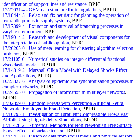
identification of support lines and resistance
,
BP.IC
17/25631-4 - GEM data structure for triangulations
,
BP.PD
17/18444-3 - Relax-and-fix heuristic for planning the operation of
hydraulic pumps in supply systems
,
BP.IC
17/17399-4 - Extinction and survival of branching processes in
varying environment
,
BP.IC
17/19014-2 - Research and development of visual components for
the interpretation of public opinion
,
BP.IC
17/20265-0 - Use of meta-learning for clustering algorithm selection
problems
,
BP.PD
17/21105-6 - Numerical studies on integro-differential fractional
viscoelastic models
,
BP.DR
17/14819-2 - Marshall-Olkin Model with Delayed Shocks Effect
and Applications
,
BE.PQ
16/23827-6 - Analysis of epidemic and synchronization processes in
complex networks
,
BP.PD
16/24555-0 - Propagation of information in multilayer networks
,
BP.DR
17/02859-0 - Random Forests with Perceptron Artificial Neural
Networks Employed in Fraud Detection
,
BP.PD
17/10795-1 - Investigation of Turbulent Compressible Flows Past
Airfoils Using High-Fidelity Simulations
,
BP.DR
17/11428-2 - Numerical Methods for Non-Newtonian Free Surface
Flows: effects of surface tension
,
BP.DR
17/15413-0 - Fusion of data from social media and physical sensors