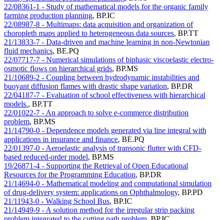
22/08361-1 - Study of mathematical models for the organic family
farming production planning
,
BP.IC
22/08987-8 - Multimaps: data acquisition and organization of
choropleth maps applied to heterogeneous data sources
,
BP.TT
21/13833-7 - Data-driven and machine learning in non-Newtonian
fluid mechanics
,
BE.PQ
22/07717-7 - Numerical simulations of biphasic viscoelastic electro-
osmotic flows on hierarchical grids
,
BP.MS
21/10689-2 - Coupling between hydrodynamic instabilities and
buoyant diffusion flames with drastic shape variation
,
BP.DR
22/04187-7 - Evaluation of school effectiveness with hierarchical
models.
,
BP.TT
22/01022-7 - An approach to solve e-commerce distribution
problem
,
BP.MS
21/14790-0 - Dependence models generated via line integral with
applications in insurance and finance
,
BE.PQ
22/01397-0 - Aeroelastic analysis of transonic flutter with CFD-
based reduced-order model
,
BP.MS
19/26871-4 - Supporting the Retrieval of Open Educational
Resources for the Programming Education
,
BP.DR
21/14694-0 - Mathematical modeling and computational simulation
of drug-delivery system: applications on Ophthalmology
,
BP.PD
21/11943-0 - Walking School Bus
,
BP.IC
21/14949-9 - A solution method for the irregular strip packing
problem integrated to the cutting path problem
,
BP.IC