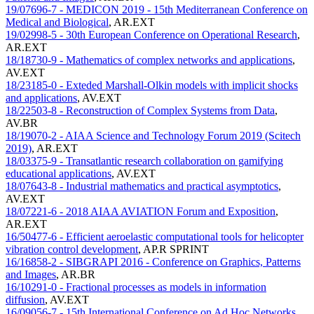
19/07696-7 - MEDICON 2019 - 15th Mediterranean Conference on
Medical and Biological
,
AR.EXT
19/02998-5 - 30th European Conference on Operational Research
,
AR.EXT
18/18730-9 - Mathematics of complex networks and applications
,
AV.EXT
18/23185-0 - Exteded Marshall-Olkin models with implicit shocks
and applications
,
AV.EXT
18/22503-8 - Reconstruction of Complex Systems from Data
,
AV.BR
18/19070-2 - AIAA Science and Technology Forum 2019 (Scitech
2019)
,
AR.EXT
18/03375-9 - Transatlantic research collaboration on gamifying
educational applications
,
AV.EXT
18/07643-8 - Industrial mathematics and practical asymptotics
,
AV.EXT
18/07221-6 - 2018 AIAA AVIATION Forum and Exposition
,
AR.EXT
16/50477-6 - Efficient aeroelastic computational tools for helicopter
vibration control development
,
AP.R SPRINT
16/16858-2 - SIBGRAPI 2016 - Conference on Graphics, Patterns
and Images
,
AR.BR
16/10291-0 - Fractional processes as models in information
diffusion
,
AV.EXT
16/09056-7 - 15th International Conference on Ad Hoc Networks