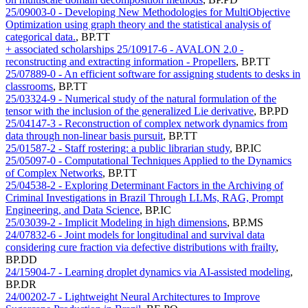
25/09003-0 - Developing New Methodologies for MultiObjective
Optimization using graph theory and the statistical analysis of
categorical data.
,
BP.TT
+ associated scholarships
25/10917-6 - AVALON 2.0 -
reconstructing and extracting information - Propellers
,
BP.TT
25/07889-0 - An efficient software for assigning students to desks in
classrooms
,
BP.TT
25/03324-9 - Numerical study of the natural formulation of the
tensor with the inclusion of the generalized Lie derivative
,
BP.PD
25/04147-3 - Reconstruction of complex network dynamics from
data through non-linear basis pursuit
,
BP.TT
25/01587-2 - Staff rostering: a public librarian study
,
BP.IC
25/05097-0 - Computational Techniques Applied to the Dynamics
of Complex Networks
,
BP.TT
25/04538-2 - Exploring Determinant Factors in the Archiving of
Criminal Investigations in Brazil Through LLMs, RAG, Prompt
Engineering, and Data Science
,
BP.IC
25/03039-2 - Implicit Modeling in high dimensions
,
BP.MS
24/07832-6 - Joint models for longitudinal and survival data
considering cure fraction via defective distributions with frailty
,
BP.DD
24/15904-7 - Learning droplet dynamics via AI-assisted modeling
,
BP.DR
24/00202-7 - Lightweight Neural Architectures to Improve