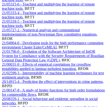
21/05315-6 - Teaching and multiplying the learning of remote
teaching tools
,
BP.TT
21/05333-4 - Teaching and multiplying the learning of remote
teaching tools
,
BP.TT
21/05318-5 - Teaching and multiplying the learning of remote
teaching tools
,
BP.TT
21/05727-2 - Numerical analysis and computational
implementations of non-Newtonian flow constitutive equations
,
BP.DR
21/04964-0 - Developing tools for the high performance computing
environment Cluster Euler/CeMEAI
,
BP.TT
21/01796-0 - Evolution of the Software Architecture of IntOR
System for Compliance with the Security Requirements of Brazilian
General Data Protection Law (GDPL)
,
BP.IC
21/00031-0 - Effects of empirical correlations for crossflow
instabilities applied to laminar-turbulent transition
,
BP.DR
21/02599-3 - Interpretability of machine learning techniques for text
sentiment analysis
,
BP.MS
20/14915-4 - Predicting the effect of interventions in crime patterns
,
BP.PD
21/00147-8 - A study of limiter functions for high order formulations
for compressible flows
,
BP.DR
20/08359-1 - Social behaviour and epidemic spreading in social
networks
,
BP.PD