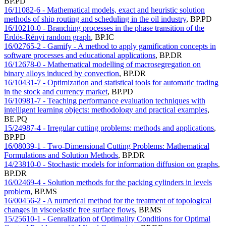
BP.PD
16/11082-6 - Mathematical models, exact and heuristic solution
methods of ship routing and scheduling in the oil industry
,
BP.PD
16/10210-0 - Branching processes in the phase transition of the
Erdös-Rényi random graph
,
BP.IC
16/02765-2 - Gamify - A method to apply gamification concepts in
software processes and educational applications
,
BP.DR
16/12678-0 - Mathematical modelling of macrosegregation on
binary alloys induced by convection
,
BP.DR
16/10431-7 - Optimization and statistical tools for automatic trading
in the stock and currency market
,
BP.PD
16/10981-7 - Teaching performance evaluation techniques with
intelligent learning objects: methodology and practical examples
,
BE.PQ
15/24987-4 - Irregular cutting problems: methods and applications
,
BP.PD
16/08039-1 - Two-Dimensional Cutting Problems: Mathematical
Formulations and Solution Methods
,
BP.DR
14/23810-0 - Stochastic models for information diffusion on graphs
,
BP.DR
16/02469-4 - Solution methods for the packing cylinders in levels
problem
,
BP.MS
16/00456-2 - A numerical method for the treatment of topological
changes in viscoelastic free surface flows
,
BP.MS
15/25610-1 - Genralization of Optimality Conditions for Optimal