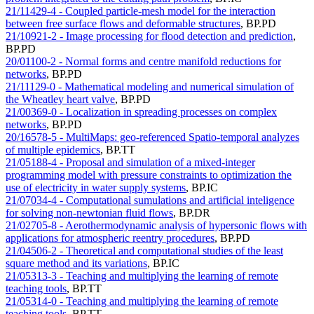
21/11429-4 - Coupled particle-mesh model for the interaction
between free surface flows and deformable structures
,
BP.PD
21/10921-2 - Image processing for flood detection and prediction
,
BP.PD
20/01100-2 - Normal forms and centre manifold reductions for
networks
,
BP.PD
21/11129-0 - Mathematical modeling and numerical simulation of
the Wheatley heart valve
,
BP.PD
21/00369-0 - Localization in spreading processes on complex
networks
,
BP.PD
20/16578-5 - MultiMaps: geo-referenced Spatio-temporal analyzes
of multiple epidemics
,
BP.TT
21/05188-4 - Proposal and simulation of a mixed-integer
programming model with pressure constraints to optimization the
use of electricity in water supply systems
,
BP.IC
21/07034-4 - Computational sumulations and artificial inteligence
for solving non-newtonian fluid flows
,
BP.DR
21/02705-8 - Aerothermodynamic analysis of hypersonic flows with
applications for atmospheric reentry procedures
,
BP.PD
21/04506-2 - Theoretical and computational studies of the least
square method and its variations
,
BP.IC
21/05313-3 - Teaching and multiplying the learning of remote
teaching tools
,
BP.TT
21/05314-0 - Teaching and multiplying the learning of remote
teaching tools
,
BP.TT