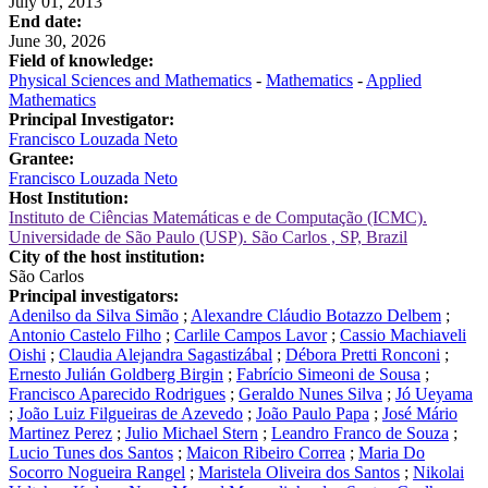
July 01, 2013
End date:
June 30, 2026
Field of knowledge:
Physical Sciences and Mathematics
-
Mathematics
-
Applied
Mathematics
Principal Investigator:
Francisco Louzada Neto
Grantee:
Francisco Louzada Neto
Host Institution:
Instituto de Ciências Matemáticas e de Computação (ICMC).
Universidade de São Paulo (USP). São Carlos , SP, Brazil
City of the host institution:
São Carlos
Principal investigators:
Adenilso da Silva Simão
;
Alexandre Cláudio Botazzo Delbem
;
Antonio Castelo Filho
;
Carlile Campos Lavor
;
Cassio Machiaveli
Oishi
;
Claudia Alejandra Sagastizábal
;
Débora Pretti Ronconi
;
Ernesto Julián Goldberg Birgin
;
Fabrício Simeoni de Sousa
;
Francisco Aparecido Rodrigues
;
Geraldo Nunes Silva
;
Jó Ueyama
;
João Luiz Filgueiras de Azevedo
;
João Paulo Papa
;
José Mário
Martinez Perez
;
Julio Michael Stern
;
Leandro Franco de Souza
;
Lucio Tunes dos Santos
;
Maicon Ribeiro Correa
;
Maria Do
Socorro Nogueira Rangel
;
Maristela Oliveira dos Santos
;
Nikolai